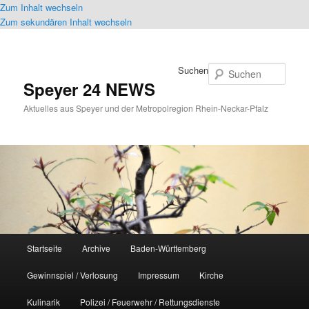
Zum Inhalt wechseln
Zum sekundären Inhalt wechseln
Suchen
Speyer 24 NEWS
Aktuelles aus Speyer und der Metropolregion Rhein-Neckar-Pfalz
Hauptmenü
Startseite
Archive
Baden-Württemberg
Gewinnspiel / Verlosung
Impressum
Kirche
Kulinarik
Polizei / Feuerwehr / Rettungsdienste