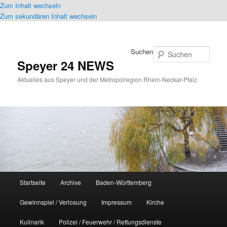
Zum Inhalt wechseln
Zum sekundären Inhalt wechseln
Suchen
Speyer 24 NEWS
Aktuelles aus Speyer und der Metropolregion Rhein-Neckar-Pfalz
Hauptmenü
Startseite
Archive
Baden-Württemberg
Gewinnspiel / Verlosung
Impressum
Kirche
Kulinarik
Polizei / Feuerwehr / Rettungsdienste