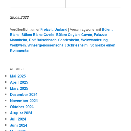
25.09.2022
Veröffentlicht unter
Freizeit
,
Umland
|
Verschlagwortet mit
Bülent
Blanc
,
Bülent Blanc Cuvée
,
Bülent Ceylan
,
Cuvée
,
Palazzo
Mannheim
,
Rolf Balschbach
,
Schriesheim
,
Weinwanderung
,
Weißwein
,
Winzergenossenschaft Schriesheim
|
Schreibe einen
Kommentar
ARCHIVE
Mai 2025
April 2025
März 2025
Dezember 2024
November 2024
Oktober 2024
August 2024
Juli 2024
Juni 2024