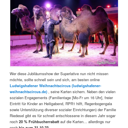
Wer diese Jubiläumsshow der Superlative nun nicht missen
möchte, sollte schnell sein und sich, am besten online
Ludwigshafener Weihnachtscircus (ludwigshafener-
weihnachtscircus.de)
, seine Karten sichern. Neben den vielen
sozialen Engagements (Familientage [Mo-Fr um 16 Uhr], freier
Eintritt für Kinder an Heiligabend, RPR1 hilft, Regenbogengala
sowie Unterstützung diverser sozialer Einrichtungen) der Familie
Riedesel gibt es für schnell entschlossene in diesem Jahr sogar
noch
20 % Frühbucherrabatt
auf die Karten… allerdings nur
noch
bis zum 31.10.23
.