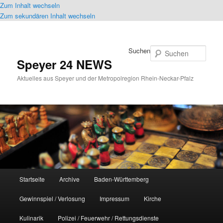
Zum Inhalt wechseln
Zum sekundären Inhalt wechseln
Suchen
Speyer 24 NEWS
Aktuelles aus Speyer und der Metropolregion Rhein-Neckar-Pfalz
Hauptmenü
Startseite
Archive
Baden-Württemberg
Gewinnspiel / Verlosung
Impressum
Kirche
Kulinarik
Polizei / Feuerwehr / Rettungsdienste