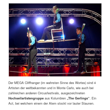
Der MEGA Cliffhanger (im wahrsten Sinne des Wortes) sind 4
Artisten der weltbekannten und in Monte Carlo, wie auch bei
zahlreichen anderen Circusfestivals, ausgezeichneten
Hochseilartistengruppe
aus Kolumbien
„The Gerlings“
. Ein
Act, bei welchem einem der Atem stockt vor lauter Staunen.