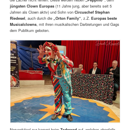
jüngsten Clown Europas
(11 Jahre jung, aber bereits seit 5
Jahren als Clown aktiv) und Sohn von
Circuschef Stephan
Riedesel
, auch durch die
„Orton Family“
, z.Z.
Europas beste
Musicalclowns
, mit ihren musikalischen Darbietungen und Gags
dem Publikum geboten.
Nervenkitzel pur kommt beim
Todesrad
auf, welches ebenfalls