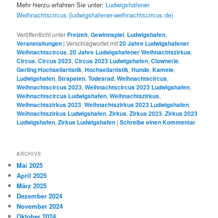
Mehr hierzu erfahren Sie unter:
Ludwigshafener
Weihnachtscircus (ludwigshafener-weihnachtscircus.de)
Veröffentlicht unter
Freizeit
,
Gewinnspiel
,
Ludwigshafen
,
Veranstaltungen
|
Verschlagwortet mit
20 Jahre Ludwigshafener
Weihnachtscircus
,
20 Jahre Ludwigshafener Weihnachtszirkus
,
Circus
,
Circus 2023
,
Circus 2023 Ludwigshafen
,
Clownerie
,
Gerling Hochseilartistik
,
Hochseilartistik
,
Hunde
,
Kamele
,
Ludwigshafen
,
Strapaten
,
Todesrad
,
Weihnachtscircus
,
Weihnachtscircus 2023
,
Weihnachtscircus 2023 Ludwigshafen
,
Weihnachtscircus Ludwigshafen
,
Weihnachtszirkus
,
Weihnachtszirkus 2023
,
Weihnachtszirkus 2023 Ludwigshafen
,
Weihnachtszirkus Ludwigshafen
,
Zirkus
,
Zirkus 2023
,
Zirkus 2023
Ludwigshafen
,
Zirkus Ludwigshafen
|
Schreibe einen Kommentar
ARCHIVE
Mai 2025
April 2025
März 2025
Dezember 2024
November 2024
Oktober 2024