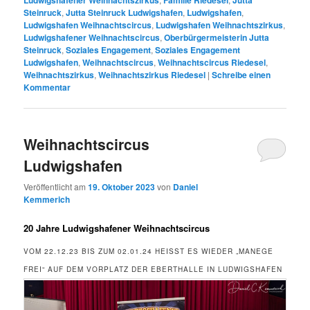
Steinruck
,
Jutta Steinruck Ludwigshafen
,
Ludwigshafen
,
Ludwigshafen Weihnachtscircus
,
Ludwigshafen Weihnachtszirkus
,
Ludwigshafener Weihnachtscircus
,
Oberbürgermeisterin Jutta
Steinruck
,
Soziales Engagement
,
Soziales Engagement
Ludwigshafen
,
Weihnachtscircus
,
Weihnachtscircus Riedesel
,
Weihnachtszirkus
,
Weihnachtszirkus Riedesel
|
Schreibe einen
Kommentar
Weihnachtscircus
Ludwigshafen
Veröffentlicht am
19. Oktober 2023
von
Daniel
Kemmerich
20 Jahre Ludwigshafener Weihnachtscircus
VOM 22.12.23 BIS ZUM 02.01.24 HEISST ES WIEDER „MANEGE F
REI“ AUF DEM VORPLATZ DER EBERTHALLE IN LUDWIGSHAFEN