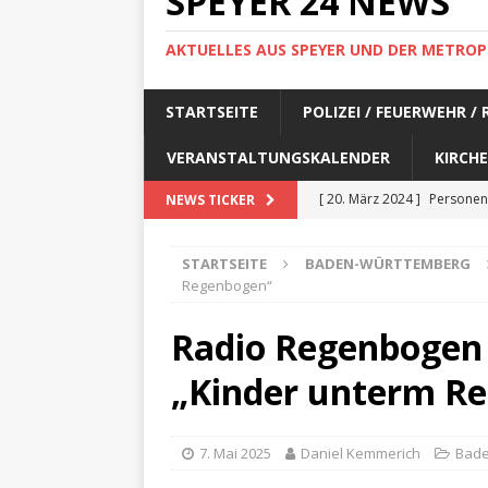
SPEYER 24 NEWS
AKTUELLES AUS SPEYER UND DER METROP
STARTSEITE
POLIZEI / FEUERWEHR /
VERANSTALTUNGSKALENDER
KIRCHE
[ 20. März 2024 ]
Personen
NEWS TICKER
[ 17. März 2024 ]
Personen
STARTSEITE
BADEN-WÜRTTEMBERG
[ 17. März 2024 ]
Personen
Regenbogen“
[ 17. März 2024 ]
Personen
Radio Regenbogen 
[ 17. März 2024 ]
Personen
„Kinder unterm R
[ 29. Februar 2024 ]
Perso
[ 29. Februar 2024 ]
Perso
7. Mai 2025
Daniel Kemmerich
Bade
[ 6. Februar 2024 ]
Aktuell