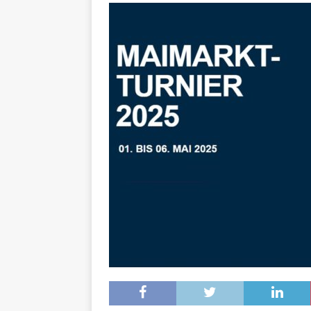
[ 16. Dezember 2023 ]
Per
[ 11. November 2023 ]
Per
[ 31. Oktober 2023 ]
Eilme
[ 19. Oktober 2023 ]
Öffen
[ 15. April 2023 ]
Natur/Umw
& NATUR
[ 7. Mai 2025 ]
Radio Regen
BADEN-WÜRTTEMBERG
[ 6. Mai 2025 ]
Radarfallen 
11.05.2025)
GESCHWINDI
[ 5. Mai 2025 ]
Deutsche Eq
MVV-Reitstadion
BADEN
[ 4. Mai 2025 ]
Technik Mus