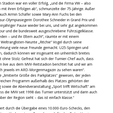
Stadion war ein voller Erfolg, „und die Firma VW – also
h mit ihren Erfolgen ab“, schmunzelte der 75-Jährige. Außer
auch Armin Schäfer sowie Mary-Ann Fuchs bei den
sur-Olympiasiegerin Dorothee Schneider in Grand Prix und
einjähriger Pause wieder bei uns, und sehr gut angekommen
our und die bundesweit ausgeschriebene Führzügelklasse.
ieden – und ihr Eltern auch!“, räumte er mit einem
r Weltranglisten-Neunte „Ritchie“ Vogel durch seine
rehrung viele neue Freunde gemacht. U25-Springen und
en, dadurch können wir insgesamt ein unheimlich breites
ohne Stolz. Gefreut hat sich der Turnier-Chef auch, dass
n live aus dem MVV-Reitstadion berichtet hat und wir am
h jeweils im ARD-Morgenmagazin zu sehen waren“.
ie „limitierte Größe des Parkplatzes“ gewesen, der jeden
greichen Programm außerhalb des Platzes gehörten der
owie die Abendveranstaltung „Sport trifft Wirtschaft“ am
ss die MVV seit 1998 das Turnier unterstützt und darin auch
r der Region sieht – das ist einfach klasse.“
t durch die Übergabe eines 10.000-Euro-Schecks, den