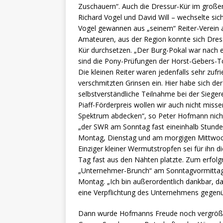
Zuschauern“. Auch die Dressur-Kür im großen 
Richard Vogel und David Will – wechselte sic
Vogel gewannen aus „seinem“ Reiter-Verein 
Amateuren, aus der Region konnte sich Dres
Kür durchsetzen. „Der Burg-Pokal war nach 
sind die Pony-Prüfungen der Horst-Gebers-T
Die kleinen Reiter waren jedenfalls sehr zufr
verschmitzten Grinsen ein. Hier habe sich de
selbstverständliche Teilnahme bei der Siege
Piaff-Förderpreis wollen wir auch nicht miss
Spektrum abdecken“, so Peter Hofmann nicht 
„der SWR am Sonntag fast eineinhalb Stunde
Montag, Dienstag und am morgigen Mittwoc
Einziger kleiner Wermutstropfen sei für ihn d
Tag fast aus den Nähten platzte. Zum erfol
„Unternehmer-Brunch“ am Sonntagvormittag s
Montag. „Ich bin außerordentlich dankbar, da
eine Verpflichtung des Unternehmens gegenübe
Dann wurde Hofmanns Freude noch vergrößer