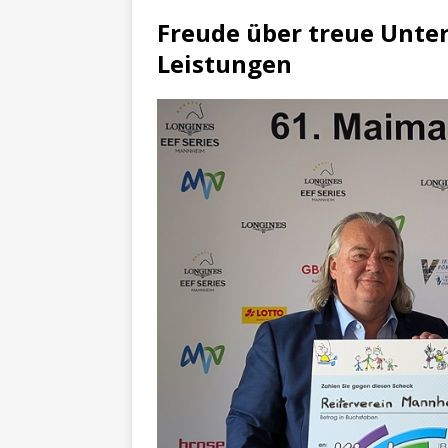
[ 4. Mai 2025 ]
Veranstaltu
Freude über treue Unte
[ 29. März 2024 ]
Polizei 
Leistungen