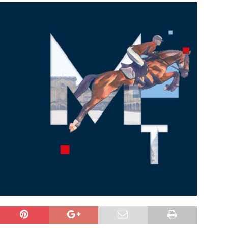
sonensuche / Öffentlichkeitsfahndung
BLAULICHTMELDUNGEN
sonensuche / Vermisste Person
BLAULICHTMELDUNGEN
ldung Polizei
BLAULICHTMELDUNGEN
tlichkeitsfahndung
BLAULICHTMELDUNGEN
elt – Militärischer Übungsplatz Dudenhofen / Speyer
UMWELT
bogen spendet 10.000.- € an „Kinder unterm Regenbogen“
/ Blitzer / Geschwindigkeitsmessung für die KW 19 (05.05. –
GKEITSKONTROLLE
uipe gewinnt vor der Schweiz den Longines EEF Nations Cup im
-WÜRTTEMBERG
eum Speyer / Brazzeltag
SPEYER