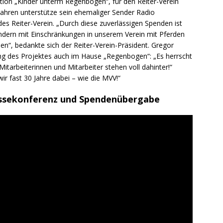
ion „Kinder unterm Regenbogen“, für den Reiter-Verein
ahren unterstütze sein ehemaliger Sender Radio
s Reiter-Verein. „Durch diese zuverlässigen Spenden ist
ndern mit Einschränkungen in unserem Verein mit Pferden
en“, bedankte sich der Reiter-Verein-Präsident. Gregor
g des Projektes auch im Hause „Regenbogen“: „Es herrscht
Mitarbeiterinnen und Mitarbeiter stehen voll dahinter!“
r fast 30 Jahre dabei – wie die MVV!“
ressekonferenz und Spendenübergabe