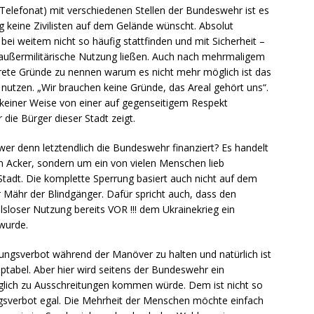
elefonat) mit verschiedenen Stellen der Bundeswehr ist es
eg keine Zivilisten auf dem Gelände wünscht. Absolut
ei weitem nicht so häufig stattfinden und mit Sicherheit –
e außermilitärische Nutzung ließen. Auch nach mehrmaligem
ete Gründe zu nennen warum es nicht mehr möglich ist das
 nutzen. „Wir brauchen keine Gründe, das Areal gehört uns“.
 keiner Weise von einer auf gegenseitigem Respekt
die Bürger dieser Stadt zeigt.
 wer denn letztendlich die Bundeswehr finanziert? Es handelt
en Acker, sondern um ein von vielen Menschen lieb
tadt. Die komplette Sperrung basiert auch nicht auf dem
er Mähr der Blindgänger. Dafür spricht auch, dass den
sloser Nutzung bereits VOR !!! dem Ukrainekrieg ein
wurde.
ungsverbot während der Manöver zu halten und natürlich ist
ptabel. Aber hier wird seitens der Bundeswehr ein
äglich zu Ausschreitungen kommen würde. Dem ist nicht so
ngsverbot egal. Die Mehrheit der Menschen möchte einfach