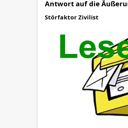
[ 4. Mai 2025 ]
Veranstaltu
Antwort auf die Äußer
[ 29. März 2024 ]
Polizei 
Störfaktor Zivilist