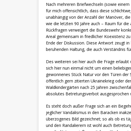
Nach mehreren Briefwechseln (sowie einem T
für mich offensichtlich, dass diese schlichtw
unabhängig von der Anzahl der Manöver, die b
wie die letzten 90 Jahre auch – Raum für di
Rückfragen verweigert die Bundeswehr konkr
Areal gemeinsam in friedlicher Koexistenz zu
Ende der Diskussion. Diese Antwort zeugt in
beruhenden Haltung, die auch Verständnis für 
Des weiteren sei hier auch die Frage erlaubt
sich hier nun einmal nicht um einen beliebig
gewonnenes Stück Natur vor den Türen der S
öffentlich gern zitierten Ukrainekrieg oder d
Waldkindergärten nach 25 Jahren zwischenfall
absolutes Betretungsverbot ausgesprochen 
Es steht doch außer Frage sich an ein Begeh
jeglicher Vandalismus in den Baracken inakze
überzogenes Bild gezeichnet; so als ob es t
und den Randalierern ist wohl auch Betretu