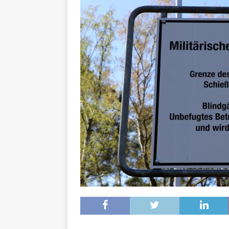
[ 16. Dezember 2023 ]
Per
[ 11. November 2023 ]
Per
[ 31. Oktober 2023 ]
Eilme
[ 19. Oktober 2023 ]
Öffen
[ 15. April 2023 ]
Natur/Umw
& NATUR
[ 7. Mai 2025 ]
Radio Regen
BADEN-WÜRTTEMBERG
[ 6. Mai 2025 ]
Radarfallen 
11.05.2025)
GESCHWINDI
[ 5. Mai 2025 ]
Deutsche Eq
MVV-Reitstadion
BADEN
[ 4. Mai 2025 ]
Technik Mus