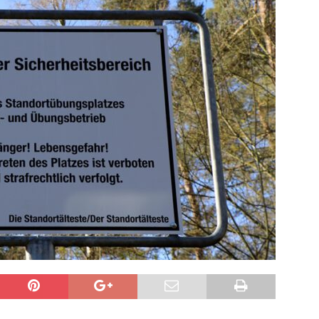
sonensuche / Öffentlichkeitsfahndung
BLAULICHTMELDUNGEN
sonensuche / Vermisste Person
BLAULICHTMELDUNGEN
ldung Polizei
BLAULICHTMELDUNGEN
tlichkeitsfahndung
BLAULICHTMELDUNGEN
elt – Militärischer Übungsplatz Dudenhofen / Speyer
UMWELT
bogen spendet 10.000.- € an „Kinder unterm Regenbogen“
/ Blitzer / Geschwindigkeitsmessung für die KW 19 (05.05. –
GKEITSKONTROLLE
uipe gewinnt vor der Schweiz den Longines EEF Nations Cup im
-WÜRTTEMBERG
eum Speyer / Brazzeltag
SPEYER