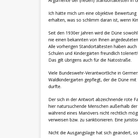
Argumente der (neuen) Standortältesten in 
Ich hätte mich um eine objektive Bewertung 
erhalten, was so schlimm daran ist, wenn Ki
Seit den 1930er Jahren wird die Düne sowohl m
nie einen bekannten von Ihnen angedeuteten 
Alle vorherigen Standortältesten haben auch
Schulen und Kindergärten freundlich toleriert!
Das gilt übrigens auch für die Natostraße.
Viele Bundeswehr-Verantwortliche in Germer
Waldkindergarten gepflegt, der die Düne mit 
durfte.
Der sich in der Antwort abzeichnende rote Fa
hier natursuchende Menschen außerhalb der M
während eines Manövers nicht rechtlich mög
verweisen bzw. zu sanktionieren. Eine jurist
Nicht die Ausgangslage hat sich geändert, so