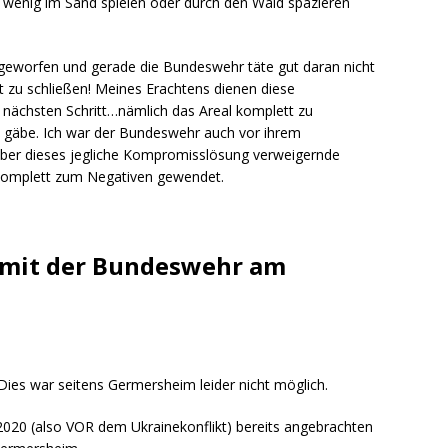
n wenig im Sand spielen oder durch den Wald spazieren
 geworfen und gerade die Bundeswehr täte gut daran nicht
it zu schließen! Meines Erachtens dienen diese
n nächsten Schritt…nämlich das Areal komplett zu
n gäbe. Ich war der Bundeswehr auch vor ihrem
r dieses jegliche Kompromisslösung verweigernde
 komplett zum Negativen gewendet.
 mit der Bundeswehr am
Dies war seitens Germersheim leider nicht möglich.
 2020 (also VOR dem Ukrainekonflikt) bereits angebrachten