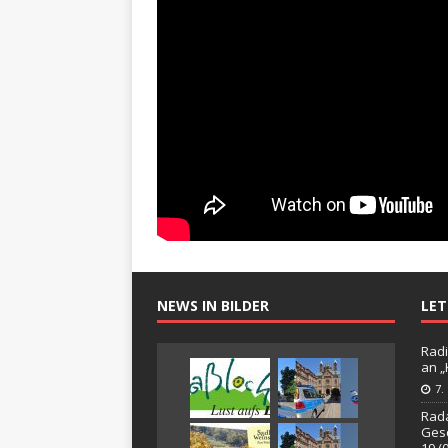
NEWS IN BILDER
LE
Radi
an 
7.
Rada
Gesc
19 (