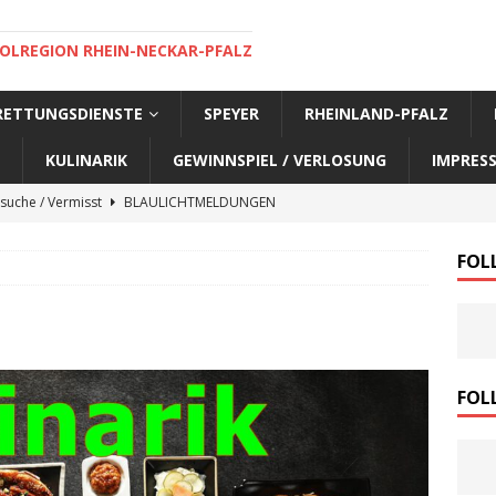
OLREGION RHEIN-NECKAR-PFALZ
 RETTUNGSDIENSTE
SPEYER
RHEINLAND-PFALZ
KULINARIK
GEWINNSPIEL / VERLOSUNG
IMPRES
suche / Vermisst
BLAULICHTMELDUNGEN
suche / Vermisst
BLAULICHTMELDUNGEN
FOL
suche / Vermisst
BLAULICHTMELDUNGEN
suche / Vermisst
SPEYER AKTUELL
suche / Vermisst
BLAULICHTMELDUNGEN
nensuche / Vermisst
BLAULICHTMELDUNGEN
FOL
nensuche / Vermisst
BLAULICHTMELDUNGEN
e Warnmeldung der Polizei
BLAULICHTMELDUNGEN