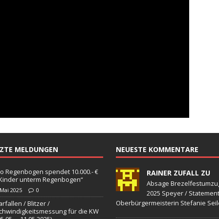
TZTE MELDUNGEN
NEUESTE KOMMENTARE
o Regenbogen spendet 10.000.- €
RAINER ZUFALL ZU
„Kinder unterm Regenbogen“
Absage Brezelfestumzu
 Mai 2025
0
2025 Speyer / Statemen
Oberbürgermeisterin Stefanie Seil
rfallen / Blitzer /
hwindigkeitsmessung für die KW
05.05. – 11.05.2025)