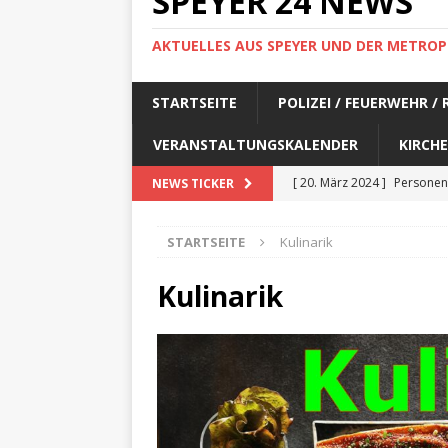
SPEYER 24 NEWS
AKTUELLES AUS SPEYER UND DER METROP
STARTSEITE
POLIZEI / FEUERWEHR /
VERANSTALTUNGSKALENDER
KIRCHE
[ 20. März 2024 ]
Personen
NEWS TICKER
[ 17. März 2024 ]
Personen
STARTSEITE
Kulinarik
[ 17. März 2024 ]
Personen
[ 17. März 2024 ]
Personen
Kulinarik
[ 17. März 2024 ]
Personen
[ 29. Februar 2024 ]
Perso
[ 29. Februar 2024 ]
Perso
[ 6. Februar 2024 ]
Aktuell