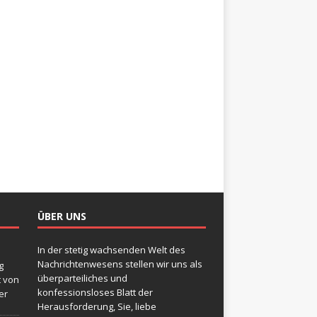
ÜBER UNS
In der stetig wachsenden Welt des
Nachrichtenwesens stellen wir uns als
g
überparteiliches und
t von
konfessionsloses Blatt der
er
Herausforderung, Sie, liebe