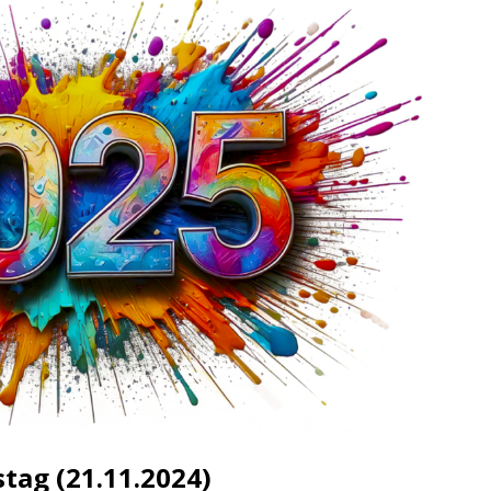
ng / Speyer
SPEYER
/ Konsumcannabisgesetz (KCanG)
BLAULICHTMELDUNGEN
tag (21.11.2024)