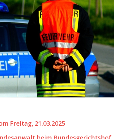
sonensuche / Öffentlichkeitsfahndung
BLAULICHTMELDUNGEN
sonensuche / Vermisste Person
BLAULICHTMELDUNGEN
ldung Polizei
BLAULICHTMELDUNGEN
tlichkeitsfahndung
BLAULICHTMELDUNGEN
elt – Militärischer Übungsplatz Dudenhofen / Speyer
UMWELT
bogen spendet 10.000.- € an „Kinder unterm Regenbogen“
/ Blitzer / Geschwindigkeitsmessung für die KW 19 (05.05. –
GKEITSKONTROLLE
uipe gewinnt vor der Schweiz den Longines EEF Nations Cup im
-WÜRTTEMBERG
m Freitag, 21.03.2025
eum Speyer / Brazzeltag
SPEYER
ndesanwalt beim Bundesgerichtshof