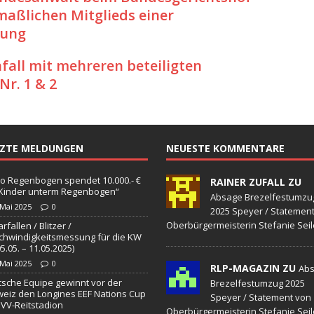
ng / Speyer
SPEYER
aßlichen Mitglieds einer
/ Konsumcannabisgesetz (KCanG)
BLAULICHTMELDUNGEN
gung
fall mit mehreren beteiligten
r. 1 & 2
TZTE MELDUNGEN
NEUESTE KOMMENTARE
o Regenbogen spendet 10.000.- €
RAINER ZUFALL ZU
„Kinder unterm Regenbogen“
Absage Brezelfestumzu
 Mai 2025
0
2025 Speyer / Statemen
Oberbürgermeisterin Stefanie Seil
rfallen / Blitzer /
hwindigkeitsmessung für die KW
05.05. – 11.05.2025)
 Mai 2025
0
RLP-MAGAZIN ZU
Ab
sche Equipe gewinnt vor der
Brezelfestumzug 2025
eiz den Longines EEF Nations Cup
Speyer / Statement von
VV-Reitstadion
Oberbürgermeisterin Stefanie Seil