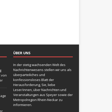
ÜBER UNS
In der stetig wachsenden Welt des
Nachrichtenwesens stellen wir uns als
g
überparteiliches und
t von
konfessionsloses Blatt der
er
Herausforderung, Sie, liebe
Leser/innen, über Nachrichten und
Veranstaltungen aus Speyer sowie der
sage
Metropolregion Rhein-Neckar zu
informieren.
er