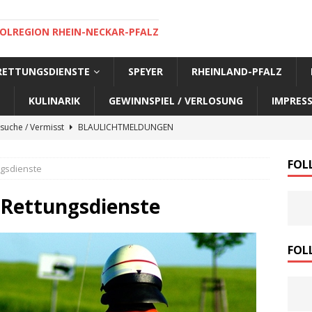
OLREGION RHEIN-NECKAR-PFALZ
 RETTUNGSDIENSTE
SPEYER
RHEINLAND-PFALZ
KULINARIK
GEWINNSPIEL / VERLOSUNG
IMPRES
suche / Vermisst
BLAULICHTMELDUNGEN
suche / Vermisst
BLAULICHTMELDUNGEN
FOL
ngsdienste
suche / Vermisst
BLAULICHTMELDUNGEN
suche / Vermisst
SPEYER AKTUELL
/ Rettungsdienste
suche / Vermisst
BLAULICHTMELDUNGEN
nensuche / Vermisst
BLAULICHTMELDUNGEN
FOL
nensuche / Vermisst
BLAULICHTMELDUNGEN
e Warnmeldung der Polizei
BLAULICHTMELDUNGEN