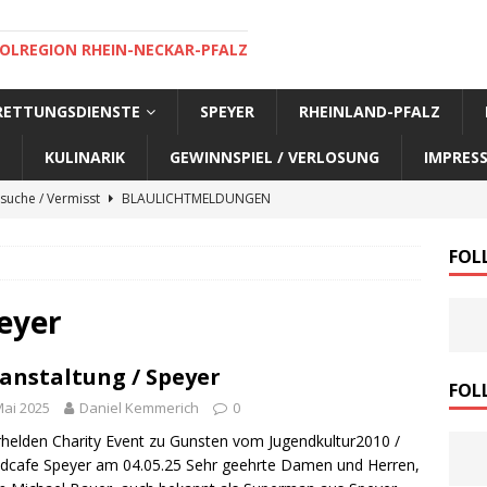
OLREGION RHEIN-NECKAR-PFALZ
 RETTUNGSDIENSTE
SPEYER
RHEINLAND-PFALZ
KULINARIK
GEWINNSPIEL / VERLOSUNG
IMPRES
suche / Vermisst
BLAULICHTMELDUNGEN
suche / Vermisst
BLAULICHTMELDUNGEN
FOL
suche / Vermisst
BLAULICHTMELDUNGEN
suche / Vermisst
SPEYER AKTUELL
eyer
suche / Vermisst
BLAULICHTMELDUNGEN
anstaltung / Speyer
nensuche / Vermisst
BLAULICHTMELDUNGEN
FOL
Mai 2025
Daniel Kemmerich
0
nensuche / Vermisst
BLAULICHTMELDUNGEN
helden Charity Event zu Gunsten vom Jugendkultur2010 /
e Warnmeldung der Polizei
BLAULICHTMELDUNGEN
dcafe Speyer am 04.05.25 Sehr geehrte Damen und Herren,