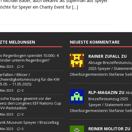
in Michael Bauer, auch bekannt als Superman aus Speyer.
sonensuche / Öffentlichkeitsfahndung
BLAULICHTMELDUNGEN
öchte für Speyer ein Charity Event für
[…]
sonensuche / Vermisste Person
BLAULICHTMELDUNGEN
ldung Polizei
BLAULICHTMELDUNGEN
tlichkeitsfahndung
BLAULICHTMELDUNGEN
TZTE MELDUNGEN
NEUESTE KOMMENTARE
elt – Militärischer Übungsplatz Dudenhofen / Speyer
UMWELT
o Regenbogen spendet 10.000.- €
RAINER ZUFALL ZU
„Kinder unterm Regenbogen“
bogen spendet 10.000.- € an „Kinder unterm Regenbogen“
Absage Brezelfestumzu
 Mai 2025
0
2025 Speyer / Statemen
Oberbürgermeisterin Stefanie Seil
rfallen / Blitzer /
hwindigkeitsmessung für die KW
/ Blitzer / Geschwindigkeitsmessung für die KW 19 (05.05. –
05.05. – 11.05.2025)
 Mai 2025
0
RLP-MAGAZIN ZU
GKEITSKONTROLLE
Ab
sche Equipe gewinnt vor der
Brezelfestumzug 2025
uipe gewinnt vor der Schweiz den Longines EEF Nations Cup im
eiz den Longines EEF Nations Cup
Speyer / Statement von
VV-Reitstadion
Oberbürgermeisterin Stefanie Seil
-WÜRTTEMBERG
 Mai 2025
0
nik Museum Speyer / Brazzeltag
eum Speyer / Brazzeltag
SPEYER
REINER MOLITOR ZU
 Mai 2025
0