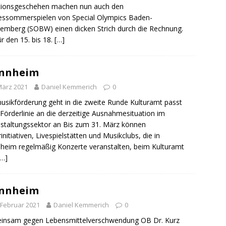
ktionsgeschehen machen nun auch den
ssommerspielen von Special Olympics Baden-
emberg (SOBW) einen dicken Strich durch die Rechnung.
ür den 15. bis 18.
[…]
nnheim
März 2021
Daniel Kemmerich
0
usikförderung geht in die zweite Runde Kulturamt passt
Förderlinie an die derzeitige Ausnahmesituation im
staltungssektor an Bis zum 31. März können
rinitiativen, Livespielstätten und Musikclubs, die in
eim regelmäßig Konzerte veranstalten, beim Kulturamt
[…]
nnheim
 Februar 2021
Daniel Kemmerich
0
insam gegen Lebensmittelverschwendung OB Dr. Kurz