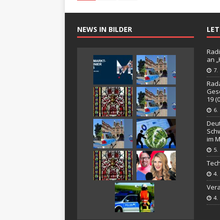
NEWS IN BILDER
LE
Radi
an 
7.
Rada
Gesc
19 (
6.
Deut
Schw
im M
5.
Tech
4.
Vera
4.