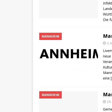
Infe
Lande
Württ
Die f
Ma
MANNHEIM
2. 
Livem
neue 
Veran
Kultu
Mannh
eine
Ma
MANNHEIM
24.
Geme