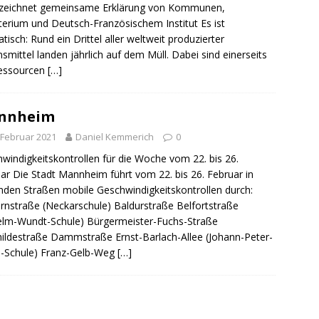
rzeichnet gemeinsame Erklärung von Kommunen,
terium und Deutsch-Französischem Institut Es ist
tisch: Rund ein Drittel aller weltweit produzierter
smittel landen jährlich auf dem Müll. Dabei sind einerseits
Ressourcen
[…]
nnheim
 Februar 2021
Daniel Kemmerich
0
windigkeitskontrollen für die Woche vom 22. bis 26.
ar Die Stadt Mannheim führt vom 22. bis 26. Februar in
nden Straßen mobile Geschwindigkeitskontrollen durch:
rnstraße (Neckarschule) Baldurstraße Belfortstraße
elm-Wundt-Schule) Bürgermeister-Fuchs-Straße
ildestraße Dammstraße Ernst-Barlach-Allee (Johann-Peter-
-Schule) Franz-Gelb-Weg
[…]