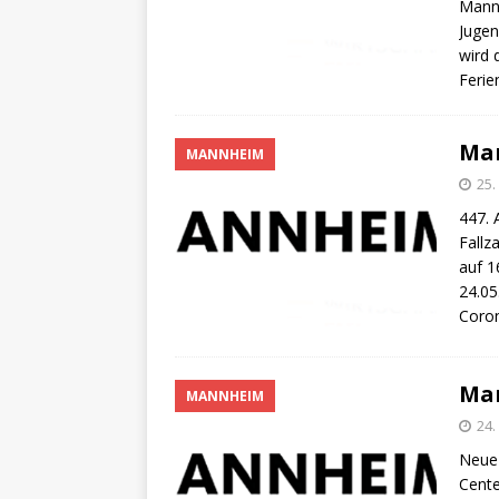
[ 4. Mai 2025 ]
Veranstaltu
Mannh
Jugen
[ 29. März 2024 ]
Polizei 
wird 
Feri
Ma
MANNHEIM
25.
447. 
Fallz
auf 1
24.05
Coron
Ma
MANNHEIM
24.
Neue
Cente