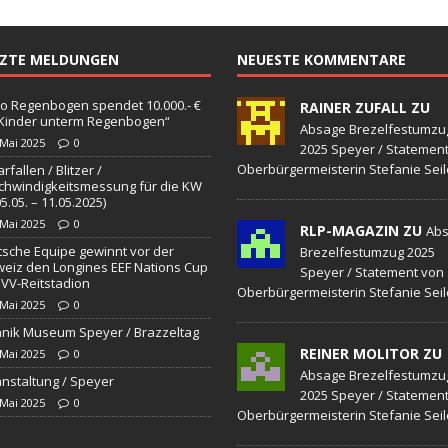
TZTE MELDUNGEN
NEUESTE KOMMENTARE
o Regenbogen spendet 10.000.- €
RAINER ZUFALL ZU
„Kinder unterm Regenbogen“
Absage Brezelfestumzu
 Mai 2025
0
2025 Speyer / Statemen
Oberbürgermeisterin Stefanie Seil
rfallen / Blitzer /
hwindigkeitsmessung für die KW
05.05. – 11.05.2025)
 Mai 2025
0
RLP-MAGAZIN ZU
Ab
sche Equipe gewinnt vor der
Brezelfestumzug 2025
eiz den Longines EEF Nations Cup
Speyer / Statement von
VV-Reitstadion
Oberbürgermeisterin Stefanie Seil
 Mai 2025
0
nik Museum Speyer / Brazzeltag
REINER MOLITOR ZU
 Mai 2025
0
Absage Brezelfestumzu
nstaltung / Speyer
2025 Speyer / Statemen
 Mai 2025
0
Oberbürgermeisterin Stefanie Seil