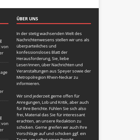
ÜBER UNS
In der stetig wachsenden Welt des
Nachrichtenwesens stellen wir uns als
g
überparteiliches und
t von
konfessionsloses Blatt der
er
Herausforderung, Sie, liebe
Leser/innen, über Nachrichten und
Veranstaltungen aus Speyer sowie der
sage
Metropolregion Rhein-Neckar zu
informieren.
er
Wir sind jederzeit gerne offen für
Anregungen, Lob und Kritik, aber auch
für Ihre Berichte. Fühlen Sie sich also
frei, Material das Sie für interessant
g
erachten, an unsere Redaktion zu
t von
schicken. Gerne greifen wir auch Ihre
er
Vorschläge auf und schicken ggf. ein
Team, um selbst einen Bericht