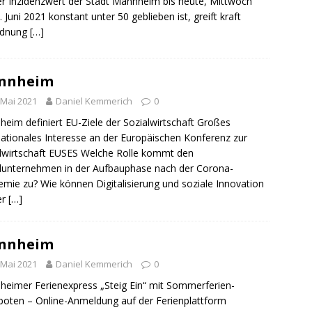
r Inzidenzwert der Stadt Mannheim bis heute, Mittwoch
sonensuche / Öffentlichkeitsfahndung
BLAULICHTMELDUNGEN
. Juni 2021 konstant unter 50 geblieben ist, greift kraft
sonensuche / Vermisste Person
BLAULICHTMELDUNGEN
rdnung
[…]
ldung Polizei
BLAULICHTMELDUNGEN
tlichkeitsfahndung
BLAULICHTMELDUNGEN
nnheim
elt – Militärischer Übungsplatz Dudenhofen / Speyer
UMWELT
 Mai 2021
Daniel Kemmerich
0
eim definiert EU-Ziele der Sozialwirtschaft Großes
nationales Interesse an der Europäischen Konferenz zur
bogen spendet 10.000.- € an „Kinder unterm Regenbogen“
lwirtschaft EUSES Welche Rolle kommt den
lunternehmen in der Aufbauphase nach der Corona-
mie zu? Wie können Digitalisierung und soziale Innovation
/ Blitzer / Geschwindigkeitsmessung für die KW 19 (05.05. –
er
[…]
GKEITSKONTROLLE
nnheim
uipe gewinnt vor der Schweiz den Longines EEF Nations Cup im
 Mai 2021
Daniel Kemmerich
0
-WÜRTTEMBERG
eimer Ferienexpress „Steig Ein“ mit Sommerferien-
eum Speyer / Brazzeltag
SPEYER
oten – Online-Anmeldung auf der Ferienplattform