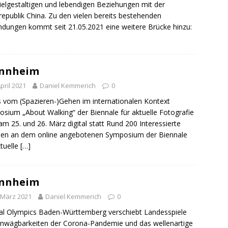
vielgestaltigen und lebendigen Beziehungen mit der
republik China. Zu den vielen bereits bestehenden
ndungen kommt seit 21.05.2021 eine weitere Brücke hinzu:
nnheim
April 2021
Daniel Kemmerich
0
 vom (Spazieren-)Gehen im internationalen Kontext
sium „About Walking“ der Biennale für aktuelle Fotografie
am 25. und 26. März digital statt Rund 200 Interessierte
en an dem online angebotenen Symposium der Biennale
ktuelle
[…]
nnheim
 März 2021
Daniel Kemmerich
0
al Olympics Baden-Württemberg verschiebt Landesspiele
nwägbarkeiten der Corona-Pandemie und das wellenartige