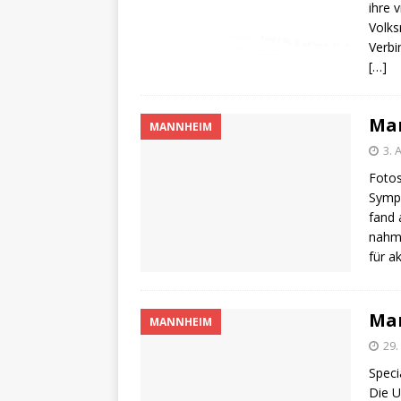
ihre 
Volks
Verbi
[…]
Ma
MANNHEIM
3. 
Fotos
Sympo
fand 
nahm
für a
Ma
MANNHEIM
29.
Speci
Die U