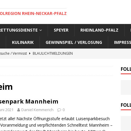
OLREGION RHEIN-NECKAR-PFALZ
 RETTUNGSDIENSTE
SPEYER
RHEINLAND-PFALZ
KULINARIK
GEWINNSPIEL / VERLOSUNG
IMPRES
suche / Vermisst
BLAULICHTMELDUNGEN
suche / Vermisst
BLAULICHTMELDUNGEN
FOL
suche / Vermisst
BLAULICHTMELDUNGEN
suche / Vermisst
SPEYER AKTUELL
eim
suche / Vermisst
BLAULICHTMELDUNGEN
isenpark Mannheim
nensuche / Vermisst
BLAULICHTMELDUNGEN
FOL
Juni 2021
Daniel Kemmerich
0
nensuche / Vermisst
BLAULICHTMELDUNGEN
etzt alle! Nächste Öffnungsstufe erlaubt Luisenparkbesuch
e Warnmeldung der Polizei
BLAULICHTMELDUNGEN
Voranmeldung und verpflichtenden Schnelltest Mannheim –