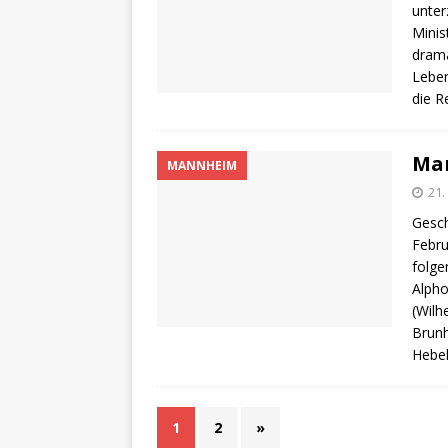
unte
Minis
drama
Leben
die 
Ma
MANNHEIM
21.
Gesch
Febru
folge
Alpho
(Wilh
Brunh
Hebel
1
2
»