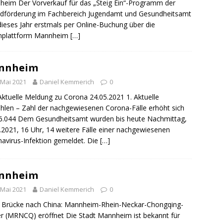
ng / Speyer
SPEYER
eim Der Vorverkauf für das „Steig Ein“-Programm der
dförderung im Fachbereich Jugendamt und Gesundheitsamt
/ Konsumcannabisgesetz (KCanG)
BLAULICHTMELDUNGEN
dieses Jahr erstmals per Online-Buchung über die
enplattform Mannheim
[…]
nnheim
 Mai 2021
Daniel Kemmerich
0
Aktuelle Meldung zu Corona 24.05.2021 1. Aktuelle
ahlen – Zahl der nachgewiesenen Corona-Fälle erhöht sich
6.044 Dem Gesundheitsamt wurden bis heute Nachmittag,
.2021, 16 Uhr, 14 weitere Fälle einer nachgewiesenen
avirus-Infektion gemeldet. Die
[…]
nnheim
 Mai 2021
Daniel Kemmerich
0
 Brücke nach China: Mannheim-Rhein-Neckar-Chongqing-
r (MRNCQ) eröffnet Die Stadt Mannheim ist bekannt für