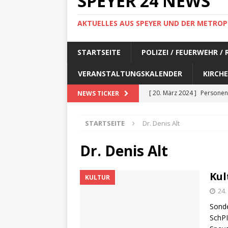
SPEYER 24 NEWS
AKTUELLES AUS SPEYER UND DER METROP
STARTSEITE
POLIZEI / FEUERWEHR /
VERANSTALTUNGSKALENDER
KIRCHE
[ 20. März 2024 ]
Personen
NEWS TICKER
[ 17. März 2024 ]
Personen
STARTSEITE
Dr. Denis Alt
[ 17. März 2024 ]
Personen
[ 17. März 2024 ]
Personen
Dr. Denis Alt
[ 17. März 2024 ]
Personen
Kul
KULTUR
[ 29. Februar 2024 ]
Perso
24.
[ 29. Februar 2024 ]
Perso
Sond
[ 6. Februar 2024 ]
Aktuell
SchPI