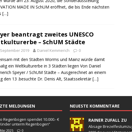
r wurde am 23. August 2020, die Sonderausstellung
sonensuche / Öffentlichkeitsfahndung
BLAULICHTMELDUNGEN
VATION MADE IN SchUM eröffnet, die bis Ende nächsten
sonensuche / Vermisste Person
BLAULICHTMELDUNGEN
es
[…]
ldung Polizei
BLAULICHTMELDUNGEN
tlichkeitsfahndung
BLAULICHTMELDUNGEN
yer beantragt zweites UNESCO
tkulturerbe – SchUM Städte
elt – Militärischer Übungsplatz Dudenhofen / Speyer
UMWELT
 September 2019
Daniel Kemmerich
0
insam mit den Städten Worms und Mainz würde damit
bogen spendet 10.000.- € an „Kinder unterm Regenbogen“
alig ein Weltkulturerbe in 3 Städten liegen Von Daniel
rich Speyer / SchUM Städte – Ausgerechnet an einem
ag den 13 .besuchte Dr. Denis Alt, Staatssekretär
[…]
/ Blitzer / Geschwindigkeitsmessung für die KW 19 (05.05. –
GKEITSKONTROLLE
uipe gewinnt vor der Schweiz den Longines EEF Nations Cup im
TZTE MELDUNGEN
NEUESTE KOMMENTARE
-WÜRTTEMBERG
o Regenbogen spendet 10.000.- €
RAINER ZUFALL ZU
eum Speyer / Brazzeltag
SPEYER
„Kinder unterm Regenbogen“
Absage Brezelfestumzu
 Mai 2025
0