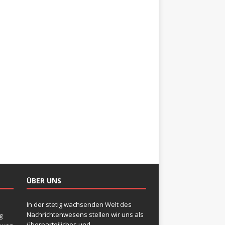
ÜBER UNS
In der stetig wachsenden Welt des
Nachrichtenwesens stellen wir uns als
g
überparteiliches und