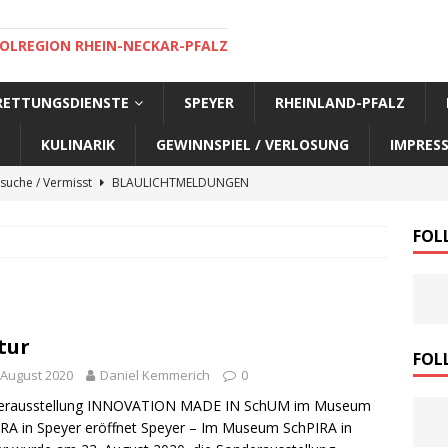
OLREGION RHEIN-NECKAR-PFALZ
 RETTUNGSDIENSTE
SPEYER
RHEINLAND-PFALZ
KULINARIK
GEWINNSPIEL / VERLOSUNG
IMPRES
suche / Vermisst
BLAULICHTMELDUNGEN
suche / Vermisst
BLAULICHTMELDUNGEN
FOL
suche / Vermisst
BLAULICHTMELDUNGEN
suche / Vermisst
SPEYER AKTUELL
suche / Vermisst
BLAULICHTMELDUNGEN
tur
nensuche / Vermisst
BLAULICHTMELDUNGEN
FOL
 August 2020
Daniel Kemmerich
0
nensuche / Vermisst
BLAULICHTMELDUNGEN
erausstellung INNOVATION MADE IN SchUM im Museum
e Warnmeldung der Polizei
BLAULICHTMELDUNGEN
RA in Speyer eröffnet Speyer – Im Museum SchPIRA in