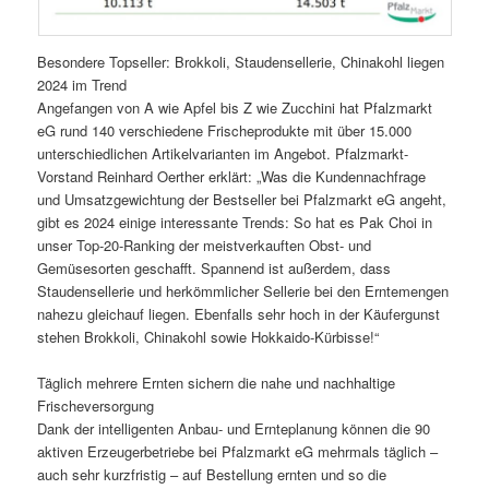
Besondere Topseller: Brokkoli, Staudensellerie, Chinakohl liegen
2024 im Trend
Angefangen von A wie Apfel bis Z wie Zucchini hat Pfalzmarkt
eG rund 140 verschiedene Frischeprodukte mit über 15.000
unterschiedlichen Artikelvarianten im Angebot. Pfalzmarkt-
Vorstand Reinhard Oerther erklärt: „Was die Kundennachfrage
und Umsatzgewichtung der Bestseller bei Pfalzmarkt eG angeht,
gibt es 2024 einige interessante Trends: So hat es Pak Choi in
unser Top-20-Ranking der meistverkauften Obst- und
Gemüsesorten geschafft. Spannend ist außerdem, dass
Staudensellerie und herkömmlicher Sellerie bei den Erntemengen
nahezu gleichauf liegen. Ebenfalls sehr hoch in der Käufergunst
stehen Brokkoli, Chinakohl sowie Hokkaido-Kürbisse!“
Täglich mehrere Ernten sichern die nahe und nachhaltige
Frischeversorgung
Dank der intelligenten Anbau- und Ernteplanung können die 90
aktiven Erzeugerbetriebe bei Pfalzmarkt eG mehrmals täglich –
auch sehr kurzfristig – auf Bestellung ernten und so die