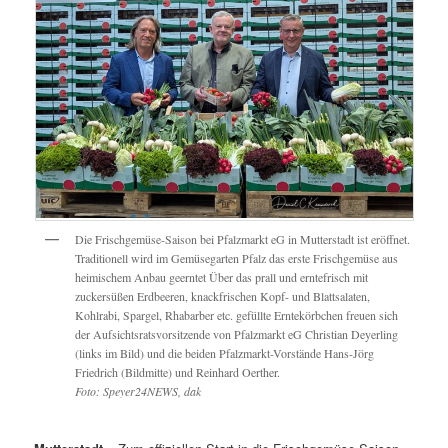
Die Frischgemüse-Saison bei Pfalzmarkt eG in Mutterstadt ist eröffnet.
Traditionell wird im Gemüsegarten Pfalz das erste Frischgemüse aus
heimischem Anbau geerntet Über das prall und erntefrisch mit
zuckersüßen Erdbeeren, knackfrischen Kopf- und Blattsalaten,
Kohlrabi, Spargel, Rhabarber etc. gefüllte Erntekörbchen freuen sich
der Aufsichtsratsvorsitzende von Pfalzmarkt eG Christian Deyerling
(links im Bild) und die beiden Pfalzmarkt-Vorstände Hans-Jörg
Friedrich (Bildmitte) und Reinhard Oerther.
Foto: Speyer24NEWS, dak