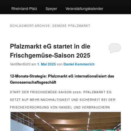
Rheinland-Pfalz
Speyer
Veranstaltungskalender
SCHLAGWORT-ARCHIVE:
GEMÜSE PFALZMARKT
Pfalzmarkt eG startet in die
Frischgemüse-Saison 2025
Veröffentlicht am
1. Mai 2025
von
Daniel Kemmerich
12-Monats-Strategie: Pfalzmarkt eG internationalisiert das
Genossenschaftsgeschäft
START DER FRISCHGEMÜSE-SAISON 2025: PFALZMARKT EG
SETZT AUF MEHR NACHHALTIGKEIT UND SICHERHEIT BEI DER
FRISCHEVERSORGUNG VON HANDEL UND VERBRAUCHERN