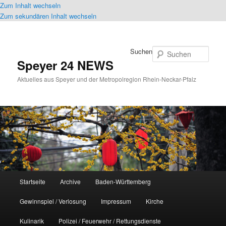
Zum Inhalt wechseln
Zum sekundären Inhalt wechseln
Suchen
Speyer 24 NEWS
Aktuelles aus Speyer und der Metropolregion Rhein-Neckar-Pfalz
Hauptmenü
Startseite
Archive
Baden-Württemberg
Gewinnspiel / Verlosung
Impressum
Kirche
Kulinarik
Polizei / Feuerwehr / Rettungsdienste