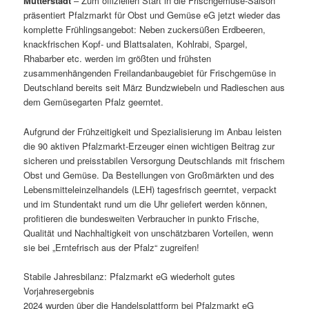
Mutterstadt
– Zum offiziellen Start in die Frischgemüse-Saison
präsentiert Pfalzmarkt für Obst und Gemüse eG jetzt wieder das
komplette Frühlingsangebot: Neben zuckersüßen Erdbeeren,
knackfrischen Kopf- und Blattsalaten, Kohlrabi, Spargel,
Rhabarber etc. werden im größten und frühsten
zusammenhängenden Freilandanbaugebiet für Frischgemüse in
Deutschland bereits seit März Bundzwiebeln und Radieschen aus
dem Gemüsegarten Pfalz geerntet.
Aufgrund der Frühzeitigkeit und Spezialisierung im Anbau leisten
die 90 aktiven Pfalzmarkt-Erzeuger einen wichtigen Beitrag zur
sicheren und preisstabilen Versorgung Deutschlands mit frischem
Obst und Gemüse. Da Bestellungen von Großmärkten und des
Lebensmitteleinzelhandels (LEH) tagesfrisch geerntet, verpackt
und im Stundentakt rund um die Uhr geliefert werden können,
profitieren die bundesweiten Verbraucher in punkto Frische,
Qualität und Nachhaltigkeit von unschätzbaren Vorteilen, wenn
sie bei „Erntefrisch aus der Pfalz“ zugreifen!
Stabile Jahresbilanz: Pfalzmarkt eG wiederholt gutes
Vorjahresergebnis
2024 wurden über die Handelsplattform bei Pfalzmarkt eG