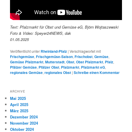
Text: Pfalzmarkt für Obst und Gemüse eG, Björn Wojtaszewski
Foto & Video: Speyer24NEWS, dak
01.05.2025
Veröffentlicht unter
Rheinland-Pfalz
|
Verschlagwortet mit
Frischgemüse
,
Frischgemüse-Saison
,
Frischobst
,
Gemüse
,
Gemüse Pfalzmarkt
,
Mutterstadt
,
Obst
,
Obst Pfalzmarkt
,
Pfalz
,
Pfälzer Gemüse
,
Pfälzer Obst
,
Pfalzmarkt
,
Pfalzmarkt eG
,
regionales Gemüse
,
regionales Obst
|
Schreibe einen Kommentar
ARCHIVE
Mai 2025
April 2025
März 2025
Dezember 2024
November 2024
Oktober 2024