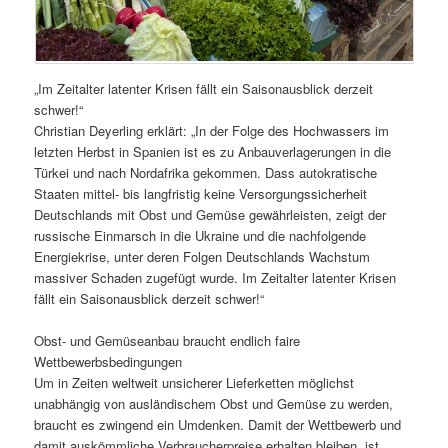
„Im Zeitalter latenter Krisen fällt ein Saisonausblick derzeit
schwer!“
Christian Deyerling erklärt: „In der Folge des Hochwassers im
letzten Herbst in Spanien ist es zu Anbauverlagerungen in die
Türkei und nach Nordafrika gekommen. Dass autokratische
Staaten mittel- bis langfristig keine Versorgungssicherheit
Deutschlands mit Obst und Gemüse gewährleisten, zeigt der
russische Einmarsch in die Ukraine und die nachfolgende
Energiekrise, unter deren Folgen Deutschlands Wachstum
massiver Schaden zugefügt wurde. Im Zeitalter latenter Krisen
fällt ein Saisonausblick derzeit schwer!“
Obst- und Gemüseanbau braucht endlich faire
Wettbewerbsbedingungen
Um in Zeiten weltweit unsicherer Lieferketten möglichst
unabhängig von ausländischem Obst und Gemüse zu werden,
braucht es zwingend ein Umdenken. Damit der Wettbewerb und
damit auskömmliche Verbraucherpreise erhalten bleiben, ist