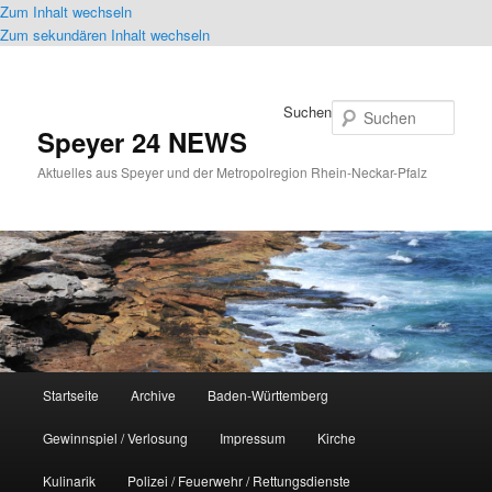
Zum Inhalt wechseln
Zum sekundären Inhalt wechseln
Suchen
Speyer 24 NEWS
Aktuelles aus Speyer und der Metropolregion Rhein-Neckar-Pfalz
Hauptmenü
Startseite
Archive
Baden-Württemberg
Gewinnspiel / Verlosung
Impressum
Kirche
Kulinarik
Polizei / Feuerwehr / Rettungsdienste