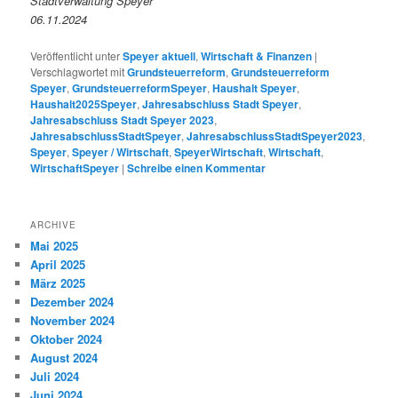
Stadtverwaltung Speyer
06.11.2024
Veröffentlicht unter
Speyer aktuell
,
Wirtschaft & Finanzen
|
Verschlagwortet mit
Grundsteuerreform
,
Grundsteuerreform
Speyer
,
GrundsteuerreformSpeyer
,
Haushalt Speyer
,
Haushalt2025Speyer
,
Jahresabschluss Stadt Speyer
,
Jahresabschluss Stadt Speyer 2023
,
JahresabschlussStadtSpeyer
,
JahresabschlussStadtSpeyer2023
,
Speyer
,
Speyer / Wirtschaft
,
SpeyerWirtschaft
,
Wirtschaft
,
WirtschaftSpeyer
|
Schreibe einen Kommentar
ARCHIVE
Mai 2025
April 2025
März 2025
Dezember 2024
November 2024
Oktober 2024
August 2024
Juli 2024
Juni 2024