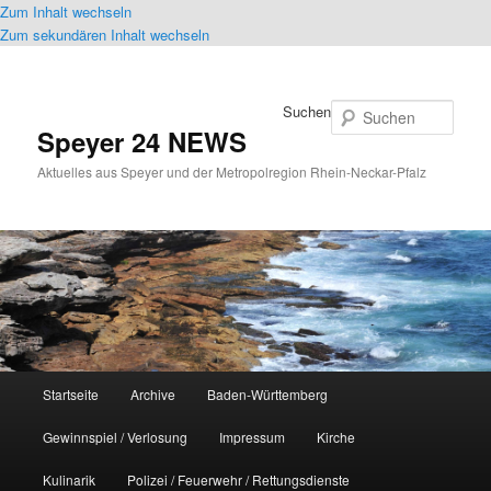
Zum Inhalt wechseln
Zum sekundären Inhalt wechseln
Suchen
Speyer 24 NEWS
Aktuelles aus Speyer und der Metropolregion Rhein-Neckar-Pfalz
Hauptmenü
Startseite
Archive
Baden-Württemberg
Gewinnspiel / Verlosung
Impressum
Kirche
Kulinarik
Polizei / Feuerwehr / Rettungsdienste