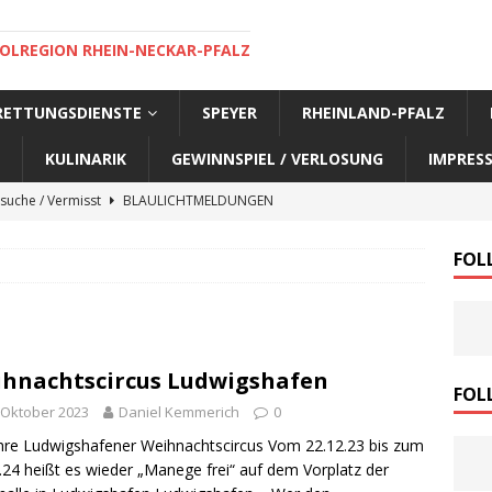
OLREGION RHEIN-NECKAR-PFALZ
 RETTUNGSDIENSTE
SPEYER
RHEINLAND-PFALZ
KULINARIK
GEWINNSPIEL / VERLOSUNG
IMPRES
suche / Vermisst
BLAULICHTMELDUNGEN
suche / Vermisst
BLAULICHTMELDUNGEN
FOL
suche / Vermisst
BLAULICHTMELDUNGEN
suche / Vermisst
SPEYER AKTUELL
suche / Vermisst
BLAULICHTMELDUNGEN
hnachtscircus Ludwigshafen
nensuche / Vermisst
BLAULICHTMELDUNGEN
FOL
 Oktober 2023
Daniel Kemmerich
0
nensuche / Vermisst
BLAULICHTMELDUNGEN
hre Ludwigshafener Weihnachtscircus Vom 22.12.23 bis zum
e Warnmeldung der Polizei
BLAULICHTMELDUNGEN
.24 heißt es wieder „Manege frei“ auf dem Vorplatz der