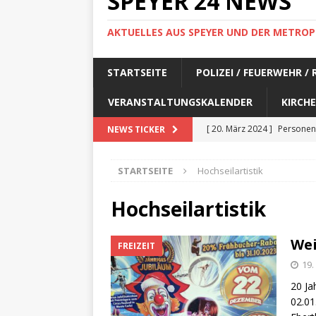
SPEYER 24 NEWS
AKTUELLES AUS SPEYER UND DER METROP
STARTSEITE
POLIZEI / FEUERWEHR /
VERANSTALTUNGSKALENDER
KIRCHE
[ 20. März 2024 ]
Personen
NEWS TICKER
[ 17. März 2024 ]
Personen
STARTSEITE
Hochseilartistik
[ 17. März 2024 ]
Personen
[ 17. März 2024 ]
Personen
Hochseilartistik
[ 17. März 2024 ]
Personen
Wei
FREIZEIT
[ 29. Februar 2024 ]
Perso
19.
[ 29. Februar 2024 ]
Perso
20 Ja
[ 6. Februar 2024 ]
Aktuell
02.01