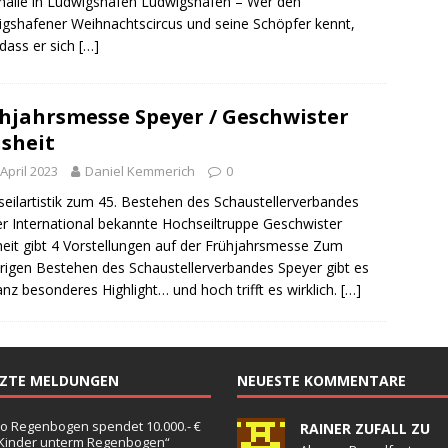
halle in Ludwigshafen Ludwigshafen – Wer den
sonensuche / Öffentlichkeitsfahndung
BLAULICHTMELDUNGEN
gshafener Weihnachtscircus und seine Schöpfer kennt,
sonensuche / Vermisste Person
BLAULICHTMELDUNGEN
dass er sich
[…]
ldung Polizei
BLAULICHTMELDUNGEN
tlichkeitsfahndung
BLAULICHTMELDUNGEN
hjahrsmesse Speyer / Geschwister
sheit
elt – Militärischer Übungsplatz Dudenhofen / Speyer
UMWELT
 April 2023
Daniel Kemmerich
0
eilartistik zum 45. Bestehen des Schaustellerverbandes
bogen spendet 10.000.- € an „Kinder unterm Regenbogen“
r International bekannte Hochseiltruppe Geschwister
eit gibt 4 Vorstellungen auf der Frühjahrsmesse Zum
rigen Bestehen des Schaustellerverbandes Speyer gibt es
/ Blitzer / Geschwindigkeitsmessung für die KW 19 (05.05. –
anz besonderes Highlight… und hoch trifft es wirklich.
[…]
GKEITSKONTROLLE
uipe gewinnt vor der Schweiz den Longines EEF Nations Cup im
TZTE MELDUNGEN
NEUESTE KOMMENTARE
-WÜRTTEMBERG
eum Speyer / Brazzeltag
SPEYER
o Regenbogen spendet 10.000.- €
RAINER ZUFALL ZU
„Kinder unterm Regenbogen“