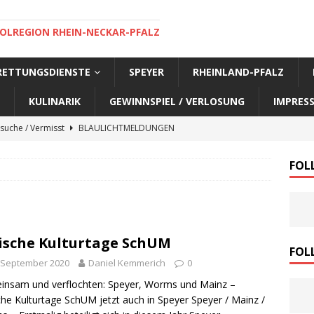
OLREGION RHEIN-NECKAR-PFALZ
 RETTUNGSDIENSTE
SPEYER
RHEINLAND-PFALZ
KULINARIK
GEWINNSPIEL / VERLOSUNG
IMPRES
suche / Vermisst
BLAULICHTMELDUNGEN
suche / Vermisst
BLAULICHTMELDUNGEN
FOL
suche / Vermisst
BLAULICHTMELDUNGEN
suche / Vermisst
SPEYER AKTUELL
suche / Vermisst
BLAULICHTMELDUNGEN
ische Kulturtage SchUM
nensuche / Vermisst
BLAULICHTMELDUNGEN
FOL
 September 2020
Daniel Kemmerich
0
nensuche / Vermisst
BLAULICHTMELDUNGEN
nsam und verflochten: Speyer, Worms und Mainz –
e Warnmeldung der Polizei
BLAULICHTMELDUNGEN
che Kulturtage SchUM jetzt auch in Speyer Speyer / Mainz /