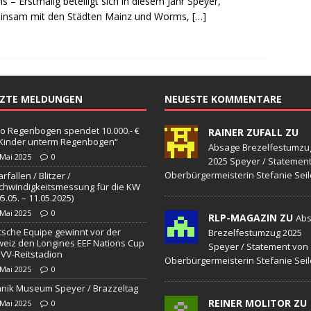
 – Erstmalig beteiligt sich in diesem Jahr Speyer,
sonensuche / Öffentlichkeitsfahndung
BLAULICHTMELDUNGEN
insam mit den Städten Mainz und Worms,
[…]
sonensuche / Vermisste Person
BLAULICHTMELDUNGEN
ldung Polizei
BLAULICHTMELDUNGEN
tlichkeitsfahndung
BLAULICHTMELDUNGEN
TZTE MELDUNGEN
NEUESTE KOMMENTARE
elt – Militärischer Übungsplatz Dudenhofen / Speyer
UMWELT
o Regenbogen spendet 10.000.- €
RAINER ZUFALL ZU
„Kinder unterm Regenbogen“
bogen spendet 10.000.- € an „Kinder unterm Regenbogen“
Absage Brezelfestumzu
 Mai 2025
0
2025 Speyer / Statemen
Oberbürgermeisterin Stefanie Seil
rfallen / Blitzer /
hwindigkeitsmessung für die KW
/ Blitzer / Geschwindigkeitsmessung für die KW 19 (05.05. –
05.05. – 11.05.2025)
 Mai 2025
0
RLP-MAGAZIN ZU
GKEITSKONTROLLE
Ab
sche Equipe gewinnt vor der
Brezelfestumzug 2025
uipe gewinnt vor der Schweiz den Longines EEF Nations Cup im
eiz den Longines EEF Nations Cup
Speyer / Statement von
VV-Reitstadion
Oberbürgermeisterin Stefanie Seil
-WÜRTTEMBERG
 Mai 2025
0
nik Museum Speyer / Brazzeltag
eum Speyer / Brazzeltag
SPEYER
REINER MOLITOR ZU
 Mai 2025
0