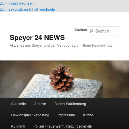
Zum Inhalt wechseln
Zum sekundären Inhalt wechseln
Suchen
Speyer 24 NEWS
Aktuelles aus Speyer und der Metropolregion Rhein-Neckar-Pfalz
Hauptmenü
Startseite
Archive
Baden-Württemberg
Gewinnspiel / Verlosung
Impressum
Kirche
Kulinarik
Polizei / Feuerwehr / Rettungsdienste