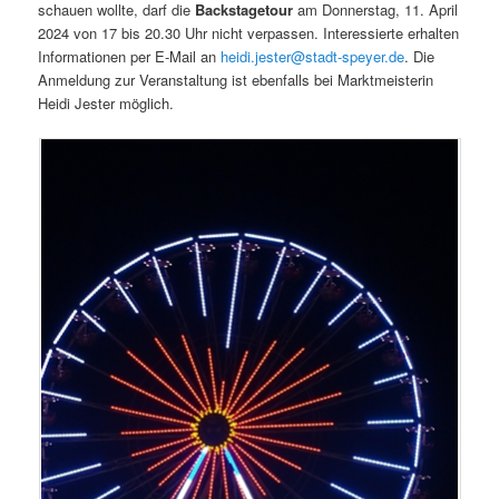
schauen wollte, darf die
Backstagetour
am Donnerstag, 11. April
2024 von 17 bis 20.30 Uhr nicht verpassen. Interessierte erhalten
Informationen per E-Mail an
heidi.jester@stadt-speyer.de
. Die
Anmeldung zur Veranstaltung ist ebenfalls bei Marktmeisterin
Heidi Jester möglich.