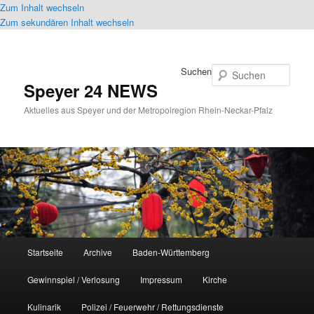
Zum Inhalt wechseln
Zum sekundären Inhalt wechseln
Suchen
Speyer 24 NEWS
Aktuelles aus Speyer und der Metropolregion Rhein-Neckar-Pfalz
Hauptmenü
Startseite
Archive
Baden-Württemberg
Gewinnspiel / Verlosung
Impressum
Kirche
Kulinarik
Polizei / Feuerwehr / Rettungsdienste