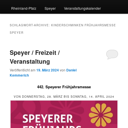
Rheinland-Pfalz
Speyer
Veranstaltungskalender
SCHLAGWORT-ARCHIVE:
KINDERSCHMINKEN FRÜHJAHRSMESSE
SPEYER
Speyer / Freizeit /
Veranstaltung
Veröffentlicht am
19. März 2024
von
Daniel
Kemmerich
442. Speyerer Frühjahrsmesse
VON DONNERSTAG, 28. MÄRZ BIS SONNTAG, 14. APRIL 2024