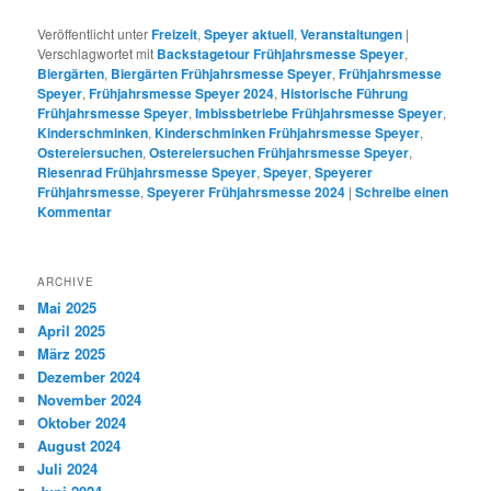
Veröffentlicht unter
Freizeit
,
Speyer aktuell
,
Veranstaltungen
|
Verschlagwortet mit
Backstagetour Frühjahrsmesse Speyer
,
Biergärten
,
Biergärten Frühjahrsmesse Speyer
,
Frühjahrsmesse
Speyer
,
Frühjahrsmesse Speyer 2024
,
Historische Führung
Frühjahrsmesse Speyer
,
Imbissbetriebe Frühjahrsmesse Speyer
,
Kinderschminken
,
Kinderschminken Frühjahrsmesse Speyer
,
Ostereiersuchen
,
Ostereiersuchen Frühjahrsmesse Speyer
,
Riesenrad Frühjahrsmesse Speyer
,
Speyer
,
Speyerer
Frühjahrsmesse
,
Speyerer Frühjahrsmesse 2024
|
Schreibe einen
Kommentar
ARCHIVE
Mai 2025
April 2025
März 2025
Dezember 2024
November 2024
Oktober 2024
August 2024
Juli 2024