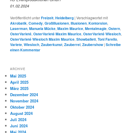
01.02.2024
Veröffentlicht unter
Freizeit
,
Heidelberg
|
Verschlagwortet mit
Akrobatik
,
Comedy
,
Großillusionen
,
Illusionen
,
Kontorsion
,
Laserman
,
Manuela Mücke
,
Maxim Maurice
,
Mentalmagie
,
Ostern
,
OsterVarieté
,
OsterVarieté Maxim Maurice
,
OsterVarieté Wiesloch
,
OsterVarieté Wiesloch Maxim Maurice
,
Showballett
,
Toni Farello
,
Variete
,
Wiesloch
,
Zauberkunst
,
Zauberrei
,
Zaubershow
|
Schreibe
einen Kommentar
ARCHIVE
Mai 2025
April 2025
März 2025
Dezember 2024
November 2024
Oktober 2024
August 2024
Juli 2024
Juni 2024
Mai 2024