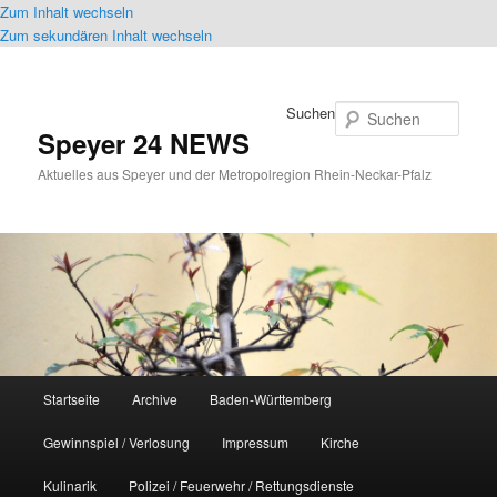
Zum Inhalt wechseln
Zum sekundären Inhalt wechseln
Suchen
Speyer 24 NEWS
Aktuelles aus Speyer und der Metropolregion Rhein-Neckar-Pfalz
Hauptmenü
Startseite
Archive
Baden-Württemberg
Gewinnspiel / Verlosung
Impressum
Kirche
Kulinarik
Polizei / Feuerwehr / Rettungsdienste