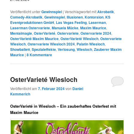
Veröffentlicht unter
Gewinnspiel
|
Verschlagwortet mit
Akrobatik
,
Comedy-Akrobatik
,
Gewinnspiel
,
Illusionen
,
Kontorsion
,
KS
Eventproduktionen GmbH
,
Las Vegas Feeling
,
Laserman
,
Laserman Ostervariete
,
Manuela Mücke
,
Maxim Maurice
,
Mentalmagie
,
OsterVarieté
,
Ostervariete
,
Ostervariete 2024
,
OsterVarieté Maxim Maurice
,
OsterVarieté Wiesloch
,
Ostervariete
Wiesloch
,
Ostervariete Wiesloch 2024
,
Palatin Wiesloch
,
Showballett
,
Spezialeffekte
,
Verlosung
,
Wiesloch
,
Zauberer Maxim
Maurice
|
8
Kommentare
OsterVarieté Wiesloch
Veröffentlicht am
7. Februar 2024
von
Daniel
Kemmerich
OsterVarieté in Wiesloch – Ein zauberhaftes Osterfest mit
Maxim Maurice