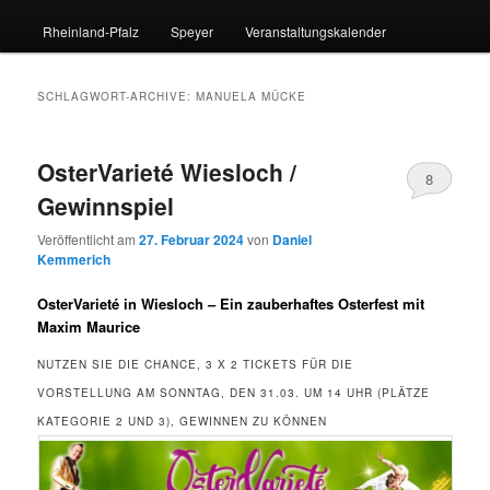
Rheinland-Pfalz
Speyer
Veranstaltungskalender
SCHLAGWORT-ARCHIVE:
MANUELA MÜCKE
OsterVarieté Wiesloch /
8
Gewinnspiel
Veröffentlicht am
27. Februar 2024
von
Daniel
Kemmerich
OsterVarieté in Wiesloch – Ein zauberhaftes Osterfest mit
Maxim Maurice
NUTZEN SIE DIE CHANCE, 3 X 2 TICKETS FÜR DIE
VORSTELLUNG AM SONNTAG, DEN 31.03. UM 14 UHR (PLÄTZE
KATEGORIE 2 UND 3), GEWINNEN ZU KÖNNEN