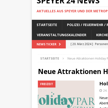
SPEYER 24 NEWS
AKTUELLES AUS SPEYER UND DER METROP
STARTSEITE
POLIZEI / FEUERWEHR /
VERANSTALTUNGSKALENDER
KIRCHE
[ 20. März 2024 ]
Personen
NEWS TICKER
[ 17. März 2024 ]
Personen
STARTSEITE
Neue Attraktionen Holiday
[ 17. März 2024 ]
Personen
[ 17. März 2024 ]
Personen
Neue Attraktionen 
[ 17. März 2024 ]
Personen
Hol
FREIZEIT
[ 29. Februar 2024 ]
Perso
24.
[ 29. Februar 2024 ]
Perso
Neue 
[ 6. Februar 2024 ]
Aktuell
Abent