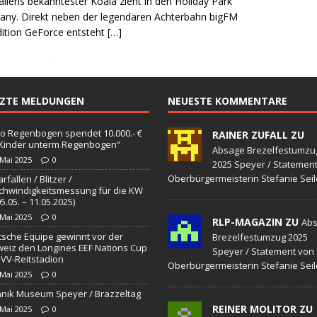
aliens bekanntester Koala zieht in den Holiday Park
sonensuche / Öffentlichkeitsfahndung
BLAULICHTMELDUNGEN
ny. Direkt neben der legendären Achterbahn bigFM
sonensuche / Vermisste Person
BLAULICHTMELDUNGEN
ition GeForce entsteht
[…]
ldung Polizei
BLAULICHTMELDUNGEN
tlichkeitsfahndung
BLAULICHTMELDUNGEN
TZTE MELDUNGEN
NEUESTE KOMMENTARE
elt – Militärischer Übungsplatz Dudenhofen / Speyer
UMWELT
o Regenbogen spendet 10.000.- €
RAINER ZUFALL ZU
„Kinder unterm Regenbogen“
bogen spendet 10.000.- € an „Kinder unterm Regenbogen“
Absage Brezelfestumzu
 Mai 2025
0
2025 Speyer / Statemen
Oberbürgermeisterin Stefanie Seil
rfallen / Blitzer /
hwindigkeitsmessung für die KW
/ Blitzer / Geschwindigkeitsmessung für die KW 19 (05.05. –
05.05. – 11.05.2025)
 Mai 2025
0
RLP-MAGAZIN ZU
GKEITSKONTROLLE
Ab
sche Equipe gewinnt vor der
Brezelfestumzug 2025
uipe gewinnt vor der Schweiz den Longines EEF Nations Cup im
eiz den Longines EEF Nations Cup
Speyer / Statement von
VV-Reitstadion
Oberbürgermeisterin Stefanie Seil
-WÜRTTEMBERG
 Mai 2025
0
nik Museum Speyer / Brazzeltag
eum Speyer / Brazzeltag
SPEYER
REINER MOLITOR ZU
 Mai 2025
0