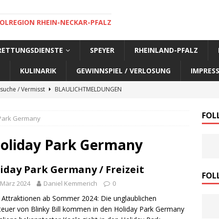
OLREGION RHEIN-NECKAR-PFALZ
 RETTUNGSDIENSTE
SPEYER
RHEINLAND-PFALZ
KULINARIK
GEWINNSPIEL / VERLOSUNG
IMPRES
suche / Vermisst
BLAULICHTMELDUNGEN
suche / Vermisst
BLAULICHTMELDUNGEN
FOL
 Park Germany
suche / Vermisst
BLAULICHTMELDUNGEN
suche / Vermisst
SPEYER AKTUELL
Holiday Park Germany
suche / Vermisst
BLAULICHTMELDUNGEN
iday Park Germany / Freizeit
nensuche / Vermisst
BLAULICHTMELDUNGEN
FOL
 März 2024
Daniel Kemmerich
0
nensuche / Vermisst
BLAULICHTMELDUNGEN
Attraktionen ab Sommer 2024: Die unglaublichen
e Warnmeldung der Polizei
BLAULICHTMELDUNGEN
euer von Blinky Bill kommen in den Holiday Park Germany