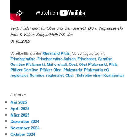
Text: Pfalzmarkt für Obst und Gemüse eG, Björn Wojtaszewski
Foto & Video: Speyer24NEWS, dak
01.05.2025
Veröffentlicht unter
Rheinland-Pfalz
|
Verschlagwortet mit
Frischgemüse
,
Frischgemüse-Saison
,
Frischobst
,
Gemüse
,
Gemüse Pfalzmarkt
,
Mutterstadt
,
Obst
,
Obst Pfalzmarkt
,
Pfalz
,
Pfälzer Gemüse
,
Pfälzer Obst
,
Pfalzmarkt
,
Pfalzmarkt eG
,
regionales Gemüse
,
regionales Obst
|
Schreibe einen Kommentar
ARCHIVE
Mai 2025
April 2025
März 2025
Dezember 2024
November 2024
Oktober 2024