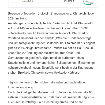
Besondere Topseller: Brokkoli, Staudensellerie, Chinakohl liegen
2024 im Trend
Angefangen von A wie Apfel bis Z wie Zucchini hat Pfalzmarkt
eG rund 140 verschiedene Frischeprodukte mit über 15.000
unterschiedlichen Artikelvarianten im Angebot. Pfalzmarkt-
Vorstand Reinhard Oerther erklärt: „Was die Kundennachfrage
und Umsatzgewichtung der Bestseller bei Pfalzmarkt eG angeht,
gibt es 2024 einige interessante Trends: So hat es Pak Choi in
unser Top-20-Ranking der meistverkauften Obst- und
Gemüsesorten geschafft. Spannend ist außerdem, dass
Staudensellerie und herkömmlicher Sellerie bei den Erntemengen
nahezu gleichauf liegen. Ebenfalls sehr hoch in der Käufergunst
stehen Brokkoli, Chinakohl sowie Hokkaido-Kürbisse!“
Täglich mehrere Ernten sichern die nahe und nachhaltige
Frischeversorgung
Dank der intelligenten Anbau- und Ernteplanung können die 90
aktiven Erzeugerbetriebe bei Pfalzmarkt eG mehrmals täglich –
auch sehr kurzfristig – auf Bestellung ernten und so die