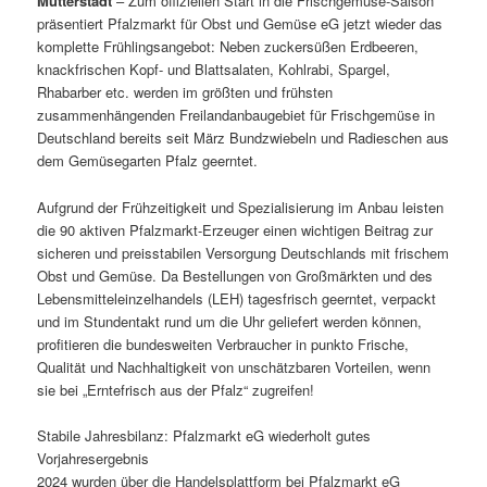
Mutterstadt
– Zum offiziellen Start in die Frischgemüse-Saison
präsentiert Pfalzmarkt für Obst und Gemüse eG jetzt wieder das
komplette Frühlingsangebot: Neben zuckersüßen Erdbeeren,
knackfrischen Kopf- und Blattsalaten, Kohlrabi, Spargel,
Rhabarber etc. werden im größten und frühsten
zusammenhängenden Freilandanbaugebiet für Frischgemüse in
Deutschland bereits seit März Bundzwiebeln und Radieschen aus
dem Gemüsegarten Pfalz geerntet.
Aufgrund der Frühzeitigkeit und Spezialisierung im Anbau leisten
die 90 aktiven Pfalzmarkt-Erzeuger einen wichtigen Beitrag zur
sicheren und preisstabilen Versorgung Deutschlands mit frischem
Obst und Gemüse. Da Bestellungen von Großmärkten und des
Lebensmitteleinzelhandels (LEH) tagesfrisch geerntet, verpackt
und im Stundentakt rund um die Uhr geliefert werden können,
profitieren die bundesweiten Verbraucher in punkto Frische,
Qualität und Nachhaltigkeit von unschätzbaren Vorteilen, wenn
sie bei „Erntefrisch aus der Pfalz“ zugreifen!
Stabile Jahresbilanz: Pfalzmarkt eG wiederholt gutes
Vorjahresergebnis
2024 wurden über die Handelsplattform bei Pfalzmarkt eG