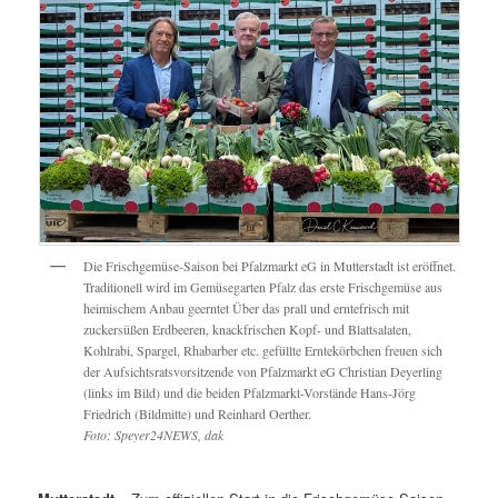
Die Frischgemüse-Saison bei Pfalzmarkt eG in Mutterstadt ist eröffnet.
Traditionell wird im Gemüsegarten Pfalz das erste Frischgemüse aus
heimischem Anbau geerntet Über das prall und erntefrisch mit
zuckersüßen Erdbeeren, knackfrischen Kopf- und Blattsalaten,
Kohlrabi, Spargel, Rhabarber etc. gefüllte Erntekörbchen freuen sich
der Aufsichtsratsvorsitzende von Pfalzmarkt eG Christian Deyerling
(links im Bild) und die beiden Pfalzmarkt-Vorstände Hans-Jörg
Friedrich (Bildmitte) und Reinhard Oerther.
Foto: Speyer24NEWS, dak