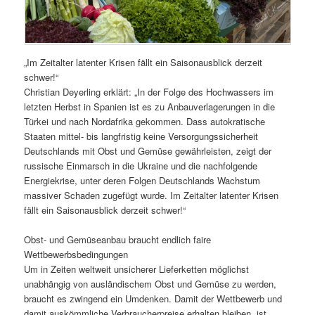
„Im Zeitalter latenter Krisen fällt ein Saisonausblick derzeit
schwer!“
Christian Deyerling erklärt: „In der Folge des Hochwassers im
letzten Herbst in Spanien ist es zu Anbauverlagerungen in die
Türkei und nach Nordafrika gekommen. Dass autokratische
Staaten mittel- bis langfristig keine Versorgungssicherheit
Deutschlands mit Obst und Gemüse gewährleisten, zeigt der
russische Einmarsch in die Ukraine und die nachfolgende
Energiekrise, unter deren Folgen Deutschlands Wachstum
massiver Schaden zugefügt wurde. Im Zeitalter latenter Krisen
fällt ein Saisonausblick derzeit schwer!“
Obst- und Gemüseanbau braucht endlich faire
Wettbewerbsbedingungen
Um in Zeiten weltweit unsicherer Lieferketten möglichst
unabhängig von ausländischem Obst und Gemüse zu werden,
braucht es zwingend ein Umdenken. Damit der Wettbewerb und
damit auskömmliche Verbraucherpreise erhalten bleiben, ist