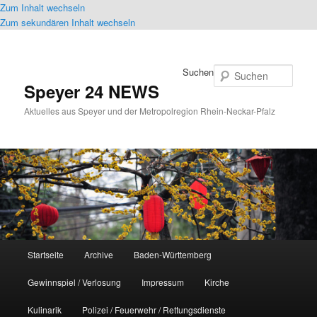
Zum Inhalt wechseln
Zum sekundären Inhalt wechseln
Suchen
Speyer 24 NEWS
Aktuelles aus Speyer und der Metropolregion Rhein-Neckar-Pfalz
Hauptmenü
Startseite
Archive
Baden-Württemberg
Gewinnspiel / Verlosung
Impressum
Kirche
Kulinarik
Polizei / Feuerwehr / Rettungsdienste