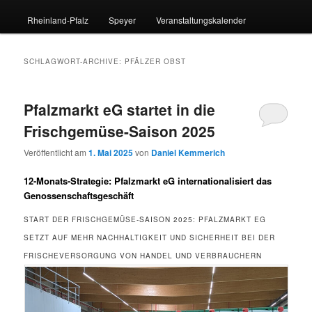
Rheinland-Pfalz
Speyer
Veranstaltungskalender
SCHLAGWORT-ARCHIVE:
PFÄLZER OBST
Pfalzmarkt eG startet in die
Frischgemüse-Saison 2025
Veröffentlicht am
1. Mai 2025
von
Daniel Kemmerich
12-Monats-Strategie: Pfalzmarkt eG internationalisiert das
Genossenschaftsgeschäft
START DER FRISCHGEMÜSE-SAISON 2025: PFALZMARKT EG
SETZT AUF MEHR NACHHALTIGKEIT UND SICHERHEIT BEI DER
FRISCHEVERSORGUNG VON HANDEL UND VERBRAUCHERN