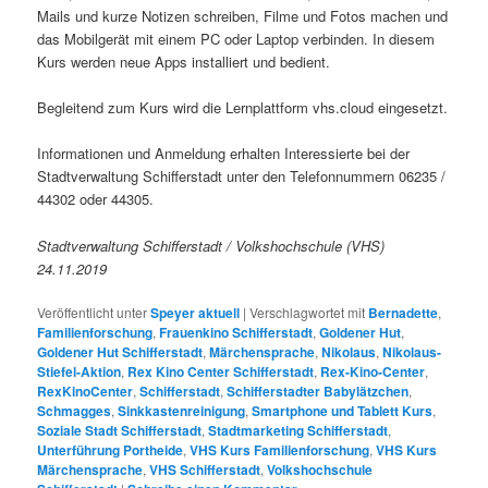
Mails und kurze Notizen schreiben, Filme und Fotos machen und
das Mobilgerät mit einem PC oder Laptop verbinden. In diesem
Kurs werden neue Apps installiert und bedient.
Begleitend zum Kurs wird die Lernplattform vhs.cloud eingesetzt.
Informationen und Anmeldung erhalten Interessierte bei der
Stadtverwaltung Schifferstadt unter den Telefonnummern 06235 /
44302 oder 44305.
Stadtverwaltung Schifferstadt / Volkshochschule (VHS)
24.11.2019
Veröffentlicht unter
Speyer aktuell
|
Verschlagwortet mit
Bernadette
,
Familienforschung
,
Frauenkino Schifferstadt
,
Goldener Hut
,
Goldener Hut Schifferstadt
,
Märchensprache
,
Nikolaus
,
Nikolaus-
Stiefel-Aktion
,
Rex Kino Center Schifferstadt
,
Rex-Kino-Center
,
RexKinoCenter
,
Schifferstadt
,
Schifferstadter Babylätzchen
,
Schmagges
,
Sinkkastenreinigung
,
Smartphone und Tablett Kurs
,
Soziale Stadt Schifferstadt
,
Stadtmarketing Schifferstadt
,
Unterführung Portheide
,
VHS Kurs Familienforschung
,
VHS Kurs
Märchensprache
,
VHS Schifferstadt
,
Volkshochschule