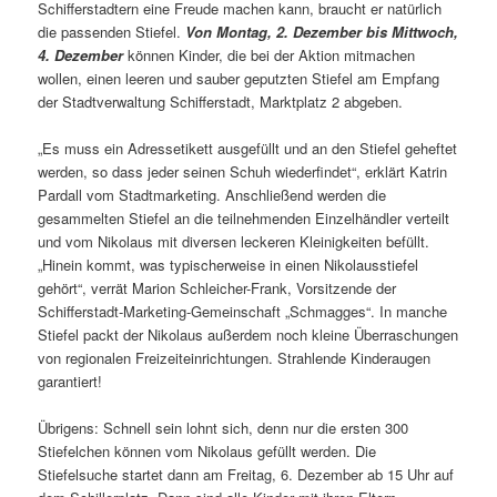
Schifferstadtern eine Freude machen kann, braucht er natürlich
die passenden Stiefel.
Von Montag, 2. Dezember bis Mittwoch,
4. Dezember
können Kinder, die bei der Aktion mitmachen
wollen, einen leeren und sauber geputzten Stiefel am Empfang
der Stadtverwaltung Schifferstadt, Marktplatz 2 abgeben.
„Es muss ein Adressetikett ausgefüllt und an den Stiefel geheftet
werden, so dass jeder seinen Schuh wiederfindet“, erklärt Katrin
Pardall vom Stadtmarketing. Anschließend werden die
gesammelten Stiefel an die teilnehmenden Einzelhändler verteilt
und vom Nikolaus mit diversen leckeren Kleinigkeiten befüllt.
„Hinein kommt, was typischerweise in einen Nikolausstiefel
gehört“, verrät Marion Schleicher-Frank, Vorsitzende der
Schifferstadt-Marketing-Gemeinschaft „Schmagges“. In manche
Stiefel packt der Nikolaus außerdem noch kleine Überraschungen
von regionalen Freizeiteinrichtungen. Strahlende Kinderaugen
garantiert!
Übrigens: Schnell sein lohnt sich, denn nur die ersten 300
Stiefelchen können vom Nikolaus gefüllt werden. Die
Stiefelsuche startet dann am Freitag, 6. Dezember ab 15 Uhr auf