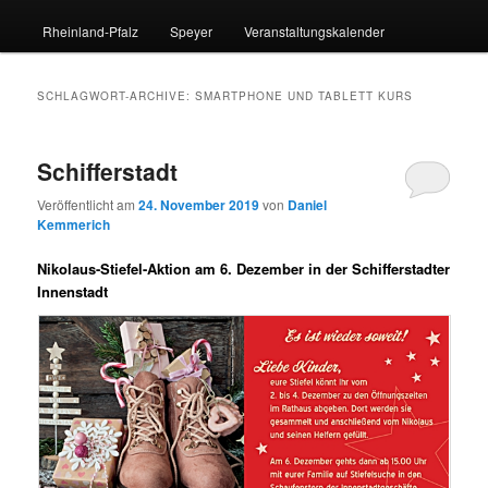
Rheinland-Pfalz
Speyer
Veranstaltungskalender
SCHLAGWORT-ARCHIVE:
SMARTPHONE UND TABLETT KURS
Schifferstadt
Veröffentlicht am
24. November 2019
von
Daniel
Kemmerich
Nikolaus-Stiefel-Aktion am 6. Dezember in der Schifferstadter
Innenstadt