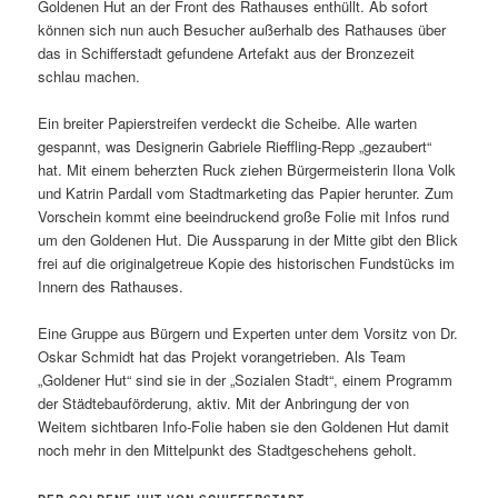
Goldenen Hut an der Front des Rathauses enthüllt. Ab sofort
können sich nun auch Besucher außerhalb des Rathauses über
das in Schifferstadt gefundene Artefakt aus der Bronzezeit
schlau machen.
Ein breiter Papierstreifen verdeckt die Scheibe. Alle warten
gespannt, was Designerin Gabriele Rieffling-Repp „gezaubert“
hat. Mit einem beherzten Ruck ziehen Bürgermeisterin Ilona Volk
und Katrin Pardall vom Stadtmarketing das Papier herunter. Zum
Vorschein kommt eine beeindruckend große Folie mit Infos rund
um den Goldenen Hut. Die Aussparung in der Mitte gibt den Blick
frei auf die originalgetreue Kopie des historischen Fundstücks im
Innern des Rathauses.
Eine Gruppe aus Bürgern und Experten unter dem Vorsitz von Dr.
Oskar Schmidt hat das Projekt vorangetrieben. Als Team
„Goldener Hut“ sind sie in der „Sozialen Stadt“, einem Programm
der Städtebauförderung, aktiv. Mit der Anbringung der von
Weitem sichtbaren Info-Folie haben sie den Goldenen Hut damit
noch mehr in den Mittelpunkt des Stadtgeschehens geholt.