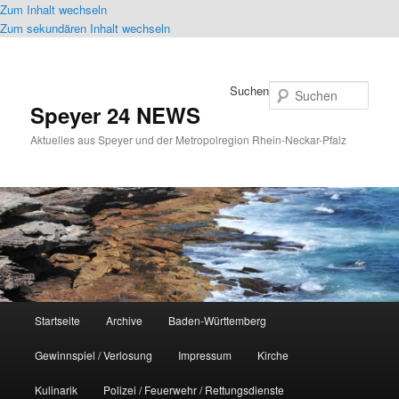
Zum Inhalt wechseln
Zum sekundären Inhalt wechseln
Suchen
Speyer 24 NEWS
Aktuelles aus Speyer und der Metropolregion Rhein-Neckar-Pfalz
Hauptmenü
Startseite
Archive
Baden-Württemberg
Gewinnspiel / Verlosung
Impressum
Kirche
Kulinarik
Polizei / Feuerwehr / Rettungsdienste