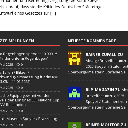
ormünder- und Betreuungsvergütung Die Stadt Speyer
sonensuche / Öffentlichkeitsfahndung
BLAULICHTMELDUNGEN
ist darauf, dass sie die Kritik des Deutschen Städtetages
sonensuche / Vermisste Person
BLAULICHTMELDUNGEN
ntwurf eines Gesetzes zur
[…]
ldung Polizei
BLAULICHTMELDUNGEN
tlichkeitsfahndung
BLAULICHTMELDUNGEN
TZTE MELDUNGEN
NEUESTE KOMMENTARE
elt – Militärischer Übungsplatz Dudenhofen / Speyer
UMWELT
o Regenbogen spendet 10.000.- €
RAINER ZUFALL ZU
„Kinder unterm Regenbogen“
bogen spendet 10.000.- € an „Kinder unterm Regenbogen“
Absage Brezelfestumzu
 Mai 2025
0
2025 Speyer / Statemen
Oberbürgermeisterin Stefanie Seil
rfallen / Blitzer /
hwindigkeitsmessung für die KW
/ Blitzer / Geschwindigkeitsmessung für die KW 19 (05.05. –
05.05. – 11.05.2025)
 Mai 2025
0
RLP-MAGAZIN ZU
GKEITSKONTROLLE
Ab
sche Equipe gewinnt vor der
Brezelfestumzug 2025
uipe gewinnt vor der Schweiz den Longines EEF Nations Cup im
eiz den Longines EEF Nations Cup
Speyer / Statement von
VV-Reitstadion
Oberbürgermeisterin Stefanie Seil
-WÜRTTEMBERG
 Mai 2025
0
nik Museum Speyer / Brazzeltag
eum Speyer / Brazzeltag
SPEYER
REINER MOLITOR ZU
 Mai 2025
0