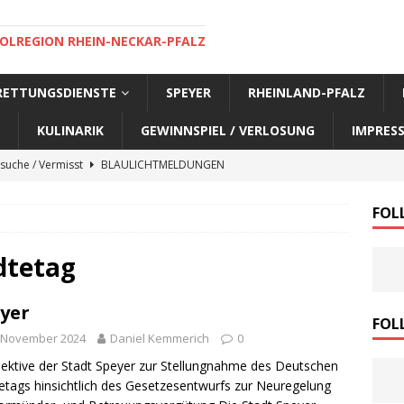
OLREGION RHEIN-NECKAR-PFALZ
 RETTUNGSDIENSTE
SPEYER
RHEINLAND-PFALZ
KULINARIK
GEWINNSPIEL / VERLOSUNG
IMPRES
suche / Vermisst
BLAULICHTMELDUNGEN
suche / Vermisst
BLAULICHTMELDUNGEN
FOL
suche / Vermisst
BLAULICHTMELDUNGEN
suche / Vermisst
SPEYER AKTUELL
dtetag
suche / Vermisst
BLAULICHTMELDUNGEN
yer
nensuche / Vermisst
BLAULICHTMELDUNGEN
FOL
. November 2024
Daniel Kemmerich
0
nensuche / Vermisst
BLAULICHTMELDUNGEN
ektive der Stadt Speyer zur Stellungnahme des Deutschen
e Warnmeldung der Polizei
BLAULICHTMELDUNGEN
etags hinsichtlich des Gesetzesentwurfs zur Neuregelung