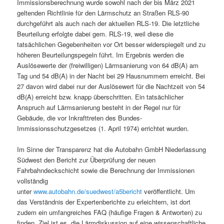
Immissionsberechnung wurde sowohl nach der bis März 2021
geltenden Richtlinie für den Lärmschutz an Straßen RLS-90
durchgeführt als auch nach der aktuellen RLS-19. Die letztliche
Beurteilung erfolgte dabei gem. RLS-19, weil diese die
tatsächlichen Gegebenheiten vor Ort besser widerspiegelt und zu
höheren Beurteilungspegeln führt. Im Ergebnis werden die
Auslösewerte der (freiwilligen) Lärmsanierung von 64 dB(A) am
Tag und 54 dB(A) in der Nacht bei 29 Hausnummern erreicht. Bei
27 davon wird dabei nur der Auslösewert für die Nachtzeit von 54
dB(A) erreicht bzw. knapp überschritten. Ein tatsächlicher
Anspruch auf Lärmsanierung besteht in der Regel nur für
Gebäude, die vor Inkrafttreten des Bundes-
Immissionsschutzgesetzes (1. April 1974) errichtet wurden.
Im Sinne der Transparenz hat die Autobahn GmbH Niederlassung
Südwest den Bericht zur Überprüfung der neuen
Fahrbahndeckschicht sowie die Berechnung der Immissionen
vollständig
unter
www.autobahn.de/suedwest/a5bericht
veröffentlicht. Um
das Verständnis der Expertenberichte zu erleichtern, ist dort
zudem ein umfangreiches FAQ (häufige Fragen & Antworten) zu
finden. Ziel ist es, die Lärmdiskussion auf eine wissenschaftliche