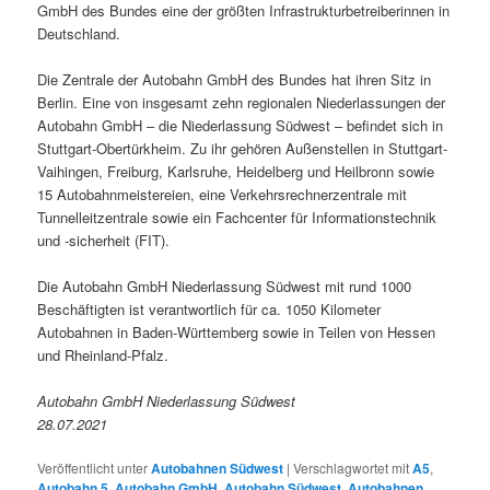
GmbH des Bundes eine der größten Infrastrukturbetreiberinnen in
Deutschland.
Die Zentrale der Autobahn GmbH des Bundes hat ihren Sitz in
Berlin. Eine von insgesamt zehn regionalen Niederlassungen der
Autobahn GmbH – die Niederlassung Südwest – befindet sich in
Stuttgart-Obertürkheim. Zu ihr gehören Außenstellen in Stuttgart-
Vaihingen, Freiburg, Karlsruhe, Heidelberg und Heilbronn sowie
15 Autobahnmeistereien, eine Verkehrsrechnerzentrale mit
Tunnelleitzentrale sowie ein Fachcenter für Informationstechnik
und -sicherheit (FIT).
Die Autobahn GmbH Niederlassung Südwest mit rund 1000
Beschäftigten ist verantwortlich für ca. 1050 Kilometer
Autobahnen in Baden-Württemberg sowie in Teilen von Hessen
und Rheinland-Pfalz.
Autobahn GmbH Niederlassung Südwest
28.07.2021
Veröffentlicht unter
Autobahnen Südwest
|
Verschlagwortet mit
A5
,
Autobahn 5
,
Autobahn GmbH
,
Autobahn Südwest
,
Autobahnen