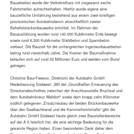
Bauarbeiten wurde der Verkehrsfluss mit insgesamt sechs
Fahrtstreifen aufrechterhalten. Hierfür wurde eigens eine
bauzeitliche Umfahrung bestehend aus einem zwei-streifigen
provisorischen Autobahndamm einschließlich zweier
Behelfsbrückenbauwerke errichtet. Im Rahmen der
Bauausführung wurden rund 140.000 Kubikmeter Erde bewegt
sowie rund 6.300 Kubikmeter Stahlbeton und Spannbeton
verbaut. Die Bauzeit für die umfangreichen Ingenieurbauarbeiten
betrug rund viereinhalb Jahre. Die Kosten der Baumaßnahme
belaufen sich auf rund 25 Millionen Euro und werden vom Bund
getragen.
Christine Baur-Fewson, Direktorin der Autobahn GmbH
Niederlassung Südwest: „Mit der „Grundhaften Erneuerung des
Streckenabschnittes zwischen der Anschlussstelle Bruchsal und
dem Autobahnkreuz Walldorf“ sowie dem knapp zehn Kilometer
südlich gelegenen „Ersatzneubau der beiden Brückenbauwerke
über den Saalbachkanal und die Kammerforststraße“ gibt die
Autobahn GmbH Südwest heute gleich zwei Baustellenbereiche
auf der A 5 feierlich frei, die eine wichtige Bedeutung für die
gesamte Region haben. Einen besonderen Dank daher dem