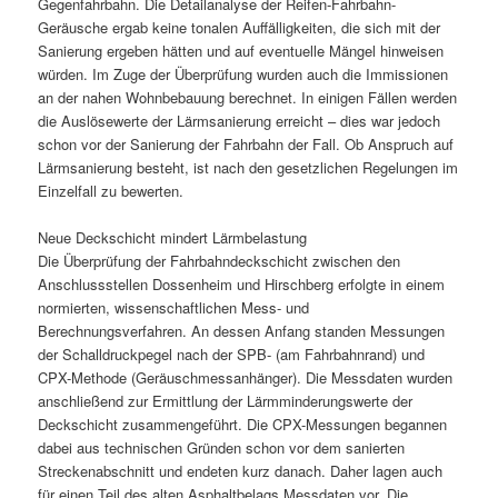
Gegenfahrbahn. Die Detailanalyse der Reifen-Fahrbahn-
Geräusche ergab keine tonalen Auffälligkeiten, die sich mit der
Sanierung ergeben hätten und auf eventuelle Mängel hinweisen
würden. Im Zuge der Überprüfung wurden auch die Immissionen
an der nahen Wohnbebauung berechnet. In einigen Fällen werden
die Auslösewerte der Lärmsanierung erreicht – dies war jedoch
schon vor der Sanierung der Fahrbahn der Fall. Ob Anspruch auf
Lärmsanierung besteht, ist nach den gesetzlichen Regelungen im
Einzelfall zu bewerten.
Neue Deckschicht mindert Lärmbelastung
Die Überprüfung der Fahrbahndeckschicht zwischen den
Anschlussstellen Dossenheim und Hirschberg erfolgte in einem
normierten, wissenschaftlichen Mess- und
Berechnungsverfahren. An dessen Anfang standen Messungen
der Schalldruckpegel nach der SPB- (am Fahrbahnrand) und
CPX-Methode (Geräuschmessanhänger). Die Messdaten wurden
anschließend zur Ermittlung der Lärmminde­rungswerte der
Deckschicht zusammengeführt. Die CPX-Messungen begannen
dabei aus technischen Gründen schon vor dem sanierten
Streckenabschnitt und endeten kurz danach. Daher lagen auch
für einen Teil des alten Asphaltbelags Messdaten vor. Die