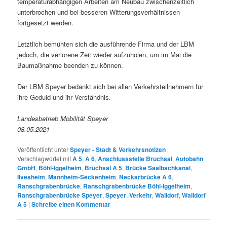
temperaturabhängigen Arbeiten am Neubau zwischenzeitlich
unterbrochen und bei besseren Witterungsverhältnissen
fortgesetzt werden.
Letztlich bemühten sich die ausführende Firma und der LBM
jedoch, die verlorene Zeit wieder aufzuholen, um im Mai die
Baumaßnahme beenden zu können.
Der LBM Speyer bedankt sich bei allen Verkehrsteilnehmern für
ihre Geduld und ihr Verständnis.
Landesbetrieb Mobilität Speyer
08.05.2021
Veröffentlicht unter
Speyer - Stadt & Verkehrsnotizen
|
Verschlagwortet mit
A 5
,
A 6
,
Anschlussstelle Bruchsal
,
Autobahn
GmbH
,
Böhl-Iggelheim
,
Bruchsal A 5
,
Brücke Saalbachkanal
,
Ilvesheim
,
Mannheim-Seckenheim
,
Neckarbrücke A 6
,
Ranschgrabenbrücke
,
Ranschgrabenbrücke Böhl-Iggelheim
,
Ranschgrabenbrücke Speyer
,
Speyer
,
Verkehr
,
Walldorf
,
Walldorf
A 5
|
Schreibe einen Kommentar