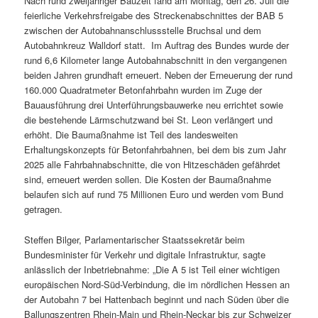
Nach rund zweijähriger Bauzeit fand am Montag, den 26. Juli die
feierliche Verkehrsfreigabe des Streckenabschnittes der BAB 5
zwischen der Autobahnanschlussstelle Bruchsal und dem
Autobahnkreuz Walldorf statt. Im Auftrag des Bundes wurde der
rund 6,6 Kilometer lange Autobahnabschnitt in den vergangenen
beiden Jahren grundhaft erneuert. Neben der Erneuerung der rund
160.000 Quadratmeter Betonfahrbahn wurden im Zuge der
Bauausführung drei Unterführungsbauwerke neu errichtet sowie
die bestehende Lärmschutzwand bei St. Leon verlängert und
erhöht. Die Baumaßnahme ist Teil des landesweiten
Erhaltungskonzepts für Betonfahrbahnen, bei dem bis zum Jahr
2025 alle Fahrbahnabschnitte, die von Hitzeschäden gefährdet
sind, erneuert werden sollen. Die Kosten der Baumaßnahme
belaufen sich auf rund 75 Millionen Euro und werden vom Bund
getragen.
Steffen Bilger, Parlamentarischer Staatssekretär beim
Bundesminister für Verkehr und digitale Infrastruktur, sagte
anlässlich der Inbetriebnahme: „Die A 5 ist Teil einer wichtigen
europäischen Nord-Süd-Verbindung, die im nördlichen Hessen an
der Autobahn 7 bei Hattenbach beginnt und nach Süden über die
Ballungszentren Rhein-Main und Rhein-Neckar bis zur Schweizer