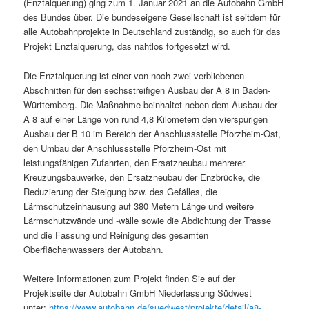
(Enztalquerung) ging zum 1. Januar 2021 an die Autobahn GmbH
des Bundes über. Die bundeseigene Gesellschaft ist seitdem für
alle Autobahnprojekte in Deutschland zuständig, so auch für das
Projekt Enztalquerung, das nahtlos fortgesetzt wird.
Die Enztalquerung ist einer von noch zwei verbliebenen
Abschnitten für den sechsstreifigen Ausbau der A 8 in Baden-
Württemberg. Die Maßnahme beinhaltet neben dem Ausbau der
A 8 auf einer Länge von rund 4,8 Kilometern den vierspurigen
Ausbau der B 10 im Bereich der Anschlussstelle Pforzheim-Ost,
den Umbau der Anschlussstelle Pforzheim-Ost mit
leistungsfähigen Zufahrten, den Ersatzneubau mehrerer
Kreuzungsbauwerke, den Ersatzneubau der Enzbrücke, die
Reduzierung der Steigung bzw. des Gefälles, die
Lärmschutzeinhausung auf 380 Metern Länge und weitere
Lärmschutzwände und -wälle sowie die Abdichtung der Trasse
und die Fassung und Reinigung des gesamten
Oberflächenwassers der Autobahn.
Weitere Informationen zum Projekt finden Sie auf der
Projektseite der Autobahn GmbH Niederlassung Südwest
unter:
https://www.autobahn.de/suedwest/projekte/detail/a8-