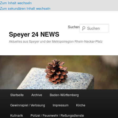
Zum Inhalt wechseln
Zum sekundären Inhalt wechseln
Suchen
Speyer 24 NEWS
Aktuelles aus Speyer und der Metropolregion Rhein-Neckar-Pfalz
Hauptmenü
Startseite
Archive
Baden-Württemberg
Gewinnspiel / Verlosung
Impressum
Kirche
Kulinarik
Polizei / Feuerwehr / Rettungsdienste