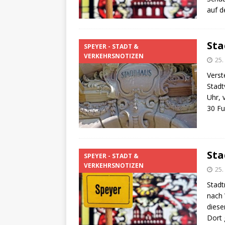
auf d
Sta
SPEYER - STADT &
VERKEHRSNOTIZEN
25.
Verst
Stadt
Uhr, 
30 Fu
Sta
SPEYER - STADT &
VERKEHRSNOTIZEN
25.
Stadt
nach 
diese
Dort 