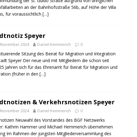
inmündung der St. Guido Straße aufgrund von dringlichen
sonensuche / Öffentlichkeitsfahndung
BLAULICHTMELDUNGEN
ällarbeiten an der Bahnhofsstraße 56b, auf Höhe der Villa
sonensuche / Vermisste Person
BLAULICHTMELDUNGEN
us, für voraussichtlich
[…]
ldung Polizei
BLAULICHTMELDUNGEN
tlichkeitsfahndung
BLAULICHTMELDUNGEN
dtnotiz Speyer
elt – Militärischer Übungsplatz Dudenhofen / Speyer
UMWELT
. November 2024
Daniel Kemmerich
0
ituierende Sitzung des Beirat für Migration und Integration
tadt Speyer Der neue und mit Mitgliedern die schon seit
bogen spendet 10.000.- € an „Kinder unterm Regenbogen“
25 Jahren sich für das Ehrenamt für Beirat für Migration und
ration (früher in den
[…]
/ Blitzer / Geschwindigkeitsmessung für die KW 19 (05.05. –
GKEITSKONTROLLE
dtnotizen & Verkehrsnotizen Speyer
uipe gewinnt vor der Schweiz den Longines EEF Nations Cup im
. November 2024
Daniel Kemmerich
0
-WÜRTTEMBERG
notizen Neuwahl des Vorstandes des BGF Netzwerks
er: Kathrin Hammer und Michael Hemmerich übernehmen
eum Speyer / Brazzeltag
SPEYER
ng Im Rahmen der jüngsten Mitgliederversammlung des