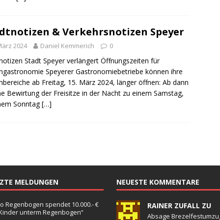
dtnotizen & Verkehrsnotizen Speyer
März 2024
Daniel Kemmerich
0
notizen Stadt Speyer verlängert Öffnungszeiten für
gastronomie Speyerer Gastronomiebetriebe können ihre
bereiche ab Freitag, 15. März 2024, länger öffnen: Ab dann
ine Bewirtung der Freisitze in der Nacht zu einem Samstag,
inem Sonntag
[…]
TZTE MELDUNGEN
NEUESTE KOMMENTARE
o Regenbogen spendet 10.000.- €
RAINER ZUFALL ZU
„Kinder unterm Regenbogen“
Absage Brezelfestumzu