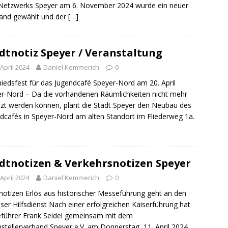
ng / Speyer
SPEYER
Netzwerks Speyer am 6. November 2024 wurde ein neuer
and gewählt und der
[…]
/ Konsumcannabisgesetz (KCanG)
BLAULICHTMELDUNGEN
dtnotiz Speyer / Veranstaltung
 April 2024
Daniel Kemmerich
0
iedsfest für das Jugendcafé Speyer-Nord am 20. April
r-Nord – Da die vorhandenen Räumlichkeiten nicht mehr
zt werden können, plant die Stadt Speyer den Neubau des
dcafés in Speyer-Nord am alten Standort im Fliederweg 1a.
dtnotizen & Verkehrsnotizen Speyer
 April 2024
Daniel Kemmerich
0
notizen Erlös aus historischer Messeführung geht an den
ser Hilfsdienst Nach einer erfolgreichen Kaiserführung hat
führer Frank Seidel gemeinsam mit dem
stellerverband Speyer e.V. am Donnerstag, 11. April 2024