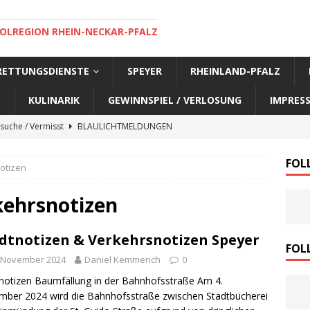
OLREGION RHEIN-NECKAR-PFALZ
 RETTUNGSDIENSTE
SPEYER
RHEINLAND-PFALZ
KULINARIK
GEWINNSPIEL / VERLOSUNG
IMPRES
suche / Vermisst
BLAULICHTMELDUNGEN
suche / Vermisst
BLAULICHTMELDUNGEN
FOL
otizen
suche / Vermisst
BLAULICHTMELDUNGEN
suche / Vermisst
SPEYER AKTUELL
kehrsnotizen
suche / Vermisst
BLAULICHTMELDUNGEN
dtnotizen & Verkehrsnotizen Speyer
nensuche / Vermisst
BLAULICHTMELDUNGEN
FOL
. November 2024
Daniel Kemmerich
0
nensuche / Vermisst
BLAULICHTMELDUNGEN
notizen Baumfällung in der Bahnhofsstraße Am 4.
e Warnmeldung der Polizei
BLAULICHTMELDUNGEN
ber 2024 wird die Bahnhofsstraße zwischen Stadtbücherei