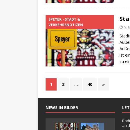
Sta
SPEYER - STADT &
VERKEHRSNOTIZEN
9. 
Stadt
Außen
Außen
ist e
zu e
1
2
…
40
»
NEWS IN BILDER
LE
Radi
an 