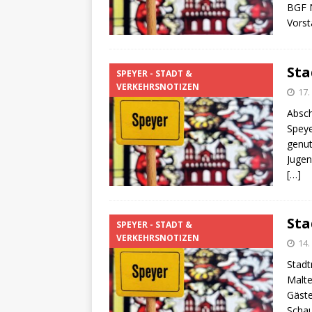
[ 4. Mai 2025 ]
Veranstaltu
BGF 
Vorst
[ 29. März 2024 ]
Polizei 
Sta
SPEYER - STADT &
VERKEHRSNOTIZEN
17.
Absch
Speye
genut
Jugen
[…]
Sta
SPEYER - STADT &
VERKEHRSNOTIZEN
14.
Stadt
Malte
Gäste
Schau