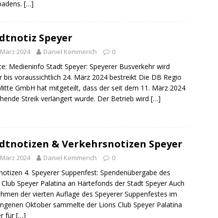
badens.
[…]
dtnotiz Speyer
 März 2024
Daniel Kemmerich
0
e: Medieninfo Stadt Speyer: Speyerer Busverkehr wird
r bis voraussichtlich 24. März 2024 bestreikt Die DB Regio
itte GmbH hat mitgeteilt, dass der seit dem 11. März 2024
hende Streik verlängert wurde. Der Betrieb wird
[…]
dtnotizen & Verkehrsnotizen Speyer
 März 2024
Daniel Kemmerich
0
notizen 4. Speyerer Suppenfest: Spendenübergabe des
 Club Speyer Palatina an Härtefonds der Stadt Speyer Auch
hmen der vierten Auflage des Speyerer Suppenfestes im
ngenen Oktober sammelte der Lions Club Speyer Palatina
r für
[…]