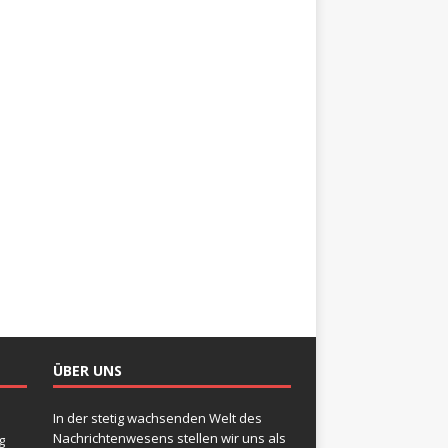
ÜBER UNS
In der stetig wachsenden Welt des
Nachrichtenwesens stellen wir uns als
g