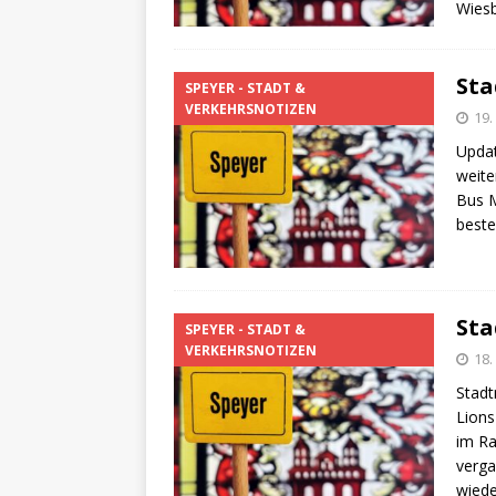
Wies
Sta
SPEYER - STADT &
VERKEHRSNOTIZEN
19.
Updat
weite
Bus M
beste
Sta
SPEYER - STADT &
VERKEHRSNOTIZEN
18.
Stadt
Lions
im Ra
verga
wiede