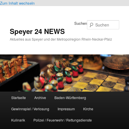
Zum Inhalt wechseln
Suchen
Speyer 24 NEWS
Aktuelles aus Speyer und der Metropolregion Rhein-Neckar-Pfalz
Hauptmenü
Startseite
Archive
Baden-Württemberg
Gewinnspiel / Verlosung
Impressum
Kirche
Kulinarik
Polizei / Feuerwehr / Rettungsdienste