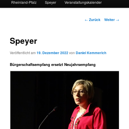
Rheinland-Pfalz
Speyer
Veranstaltungskalender
Beitrags-
←
Zurück
Weiter
→
Navigation
Speyer
Veröffentlicht am
19. Dezember 2022
von
Daniel Kemmerich
Bürgerschaftsempfang ersetzt Neujahrsempfang