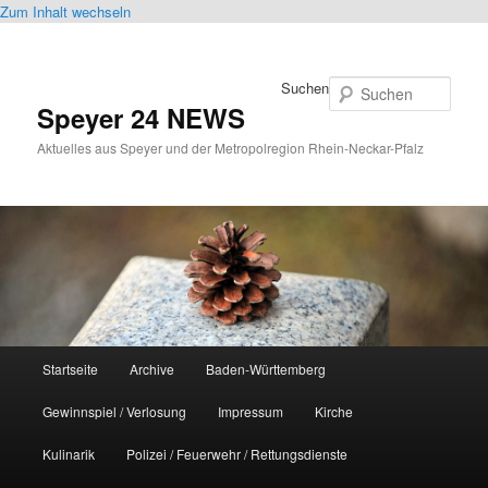
Zum Inhalt wechseln
Suchen
Speyer 24 NEWS
Aktuelles aus Speyer und der Metropolregion Rhein-Neckar-Pfalz
Hauptmenü
Startseite
Archive
Baden-Württemberg
Gewinnspiel / Verlosung
Impressum
Kirche
Kulinarik
Polizei / Feuerwehr / Rettungsdienste