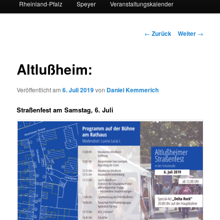
Rheinland-Pfalz
Speyer
Veranstaltungskalender
Beitrags-
←
Zurück
Weiter
→
Navigation
Altlußheim:
Veröffentlicht am
6. Juli 2019
von
Daniel Kemmerich
Straßenfest am Samstag, 6. Juli