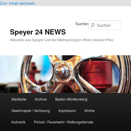
Zum Inhalt wechseln
Suchen
Speyer 24 NEWS
Aktuelles aus Speyer und der Metropolregion Rhein-Neckar-Pfalz
Hauptmenü
Startseite
Archive
Baden-Württemberg
Gewinnspiel / Verlosung
Impressum
Kirche
Kulinarik
Polizei / Feuerwehr / Rettungsdienste