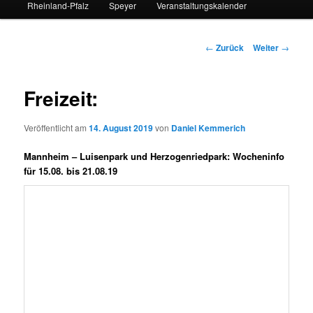
Rheinland-Pfalz
Speyer
Veranstaltungskalender
Beitrags-
←
Zurück
Weiter
→
Navigation
Freizeit:
Veröffentlicht am
14. August 2019
von
Daniel Kemmerich
Mannheim – Luisenpark und Herzogenriedpark: Wocheninfo
für 15.08. bis 21.08.19