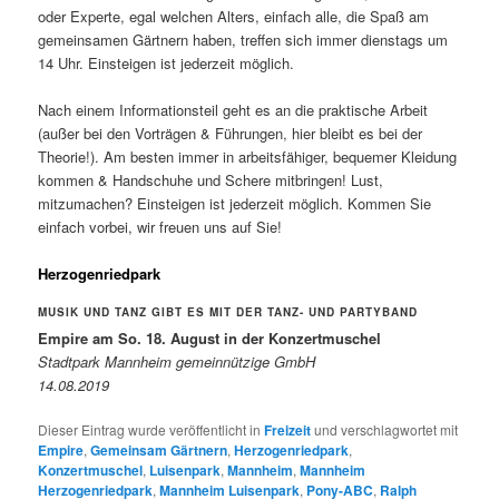
oder Experte, egal welchen Alters, einfach alle, die Spaß am
gemeinsamen Gärtnern haben, treffen sich immer dienstags um
14 Uhr. Einsteigen ist jederzeit möglich.
Nach einem Informationsteil geht es an die praktische Arbeit
(außer bei den Vorträgen & Führungen, hier bleibt es bei der
Theorie!). Am besten immer in arbeitsfähiger, bequemer Kleidung
kommen & Handschuhe und Schere mitbringen! Lust,
mitzumachen? Einsteigen ist jederzeit möglich. Kommen Sie
einfach vorbei, wir freuen uns auf Sie!
Herzogenriedpark
MUSIK UND TANZ GIBT ES MIT DER TANZ- UND PARTYBAND
Empire am So. 18. August in der Konzertmuschel
Stadtpark Mannheim gemeinnützige GmbH
14.08.2019
Dieser Eintrag wurde veröffentlicht in
Freizeit
und verschlagwortet mit
Empire
,
Gemeinsam Gärtnern
,
Herzogenriedpark
,
Konzertmuschel
,
Luisenpark
,
Mannheim
,
Mannheim
Herzogenriedpark
,
Mannheim Luisenpark
,
Pony-ABC
,
Ralph