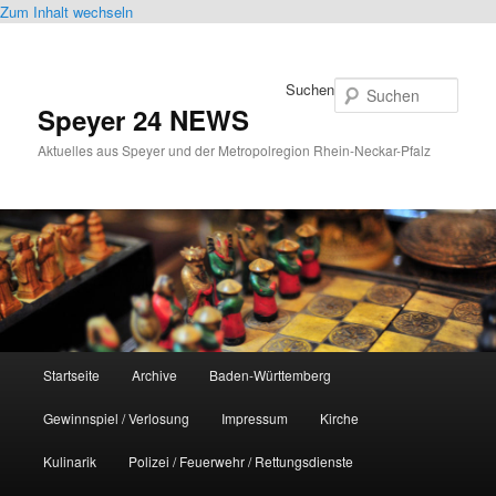
Zum Inhalt wechseln
Suchen
Speyer 24 NEWS
Aktuelles aus Speyer und der Metropolregion Rhein-Neckar-Pfalz
Hauptmenü
Startseite
Archive
Baden-Württemberg
Gewinnspiel / Verlosung
Impressum
Kirche
Kulinarik
Polizei / Feuerwehr / Rettungsdienste