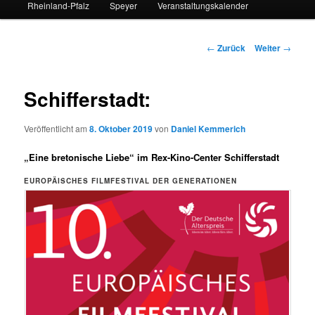
Rheinland-Pfalz
Speyer
Veranstaltungskalender
Beitrags-
←
Zurück
Weiter
→
Navigation
Schifferstadt:
Veröffentlicht am
8. Oktober 2019
von
Daniel Kemmerich
„Eine bretonische Liebe“ im Rex-Kino-Center Schifferstadt
EUROPÄISCHES FILMFESTIVAL DER GENERATIONEN