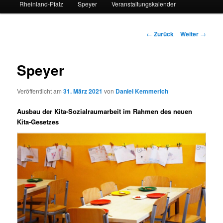
Rheinland-Pfalz
Speyer
Veranstaltungskalender
Beitrags-
←
Zurück
Weiter
→
Navigation
Speyer
Veröffentlicht am
31. März 2021
von
Daniel Kemmerich
Ausbau der Kita-Sozialraumarbeit im Rahmen des neuen
Kita-Gesetzes