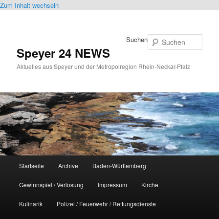
Zum Inhalt wechseln
Suchen
Speyer 24 NEWS
Aktuelles aus Speyer und der Metropolregion Rhein-Neckar-Pfalz
Hauptmenü
Startseite
Archive
Baden-Württemberg
Gewinnspiel / Verlosung
Impressum
Kirche
Kulinarik
Polizei / Feuerwehr / Rettungsdienste