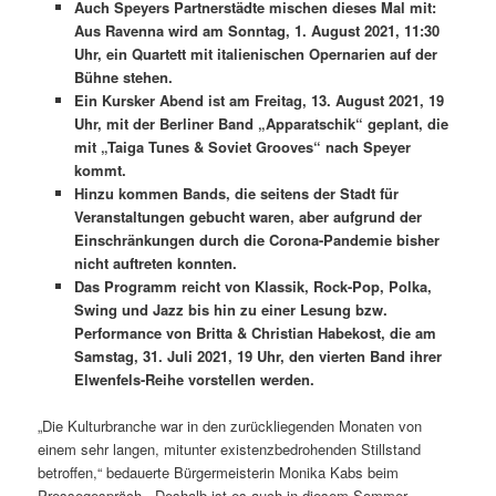
Auch Speyers Partnerstädte mischen dieses Mal mit:
Aus Ravenna wird am Sonntag, 1. August 2021, 11:30
Uhr, ein Quartett mit italienischen Opernarien auf der
Bühne stehen.
Ein Kursker Abend ist am Freitag, 13. August 2021, 19
Uhr, mit der Berliner Band „Apparatschik“ geplant, die
mit „Taiga Tunes & Soviet Grooves“ nach Speyer
kommt.
Hinzu kommen Bands, die seitens der Stadt für
Veranstaltungen gebucht waren, aber aufgrund der
Einschränkungen durch die Corona-Pandemie bisher
nicht auftreten konnten.
Das Programm reicht von Klassik, Rock-Pop, Polka,
Swing und Jazz bis hin zu einer Lesung bzw.
Performance von Britta & Christian Habekost, die am
Samstag, 31. Juli 2021, 19 Uhr, den vierten Band ihrer
Elwenfels-Reihe vorstellen werden.
„Die Kulturbranche war in den zurückliegenden Monaten von
einem sehr langen, mitunter existenzbedrohenden Stillstand
betroffen,“ bedauerte Bürgermeisterin Monika Kabs beim
Pressegespräch. „Deshalb ist es auch in diesem Sommer