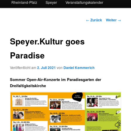
Rheinland-Pfalz
Speyer
Veranstaltungskalender
Beitrags-
←
Zurück
Weiter
→
Navigation
Speyer.Kultur goes
Paradise
Veröffentlicht am
2. Juli 2021
von
Daniel Kemmerich
Sommer Open-Air-Konzerte im Paradiesgarten der
Dreifaltigkeitskirche