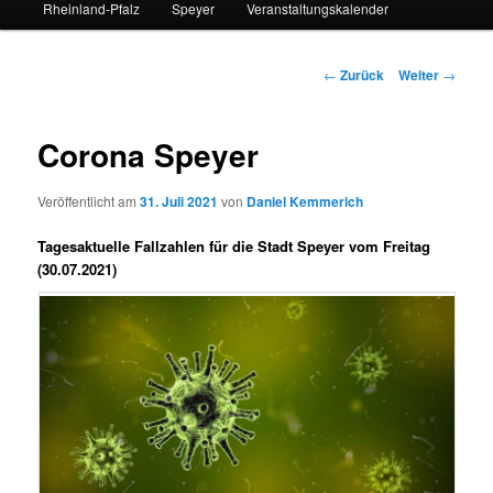
Rheinland-Pfalz
Speyer
Veranstaltungskalender
Beitrags-
←
Zurück
Weiter
→
Navigation
Corona Speyer
Veröffentlicht am
31. Juli 2021
von
Daniel Kemmerich
Tagesaktuelle Fallzahlen für die Stadt Speyer vom Freitag
(30.07.2021)