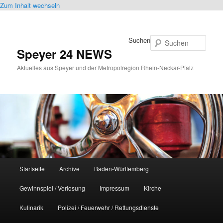
Zum Inhalt wechseln
Suchen
Speyer 24 NEWS
Aktuelles aus Speyer und der Metropolregion Rhein-Neckar-Pfalz
Hauptmenü
Startseite
Archive
Baden-Württemberg
Gewinnspiel / Verlosung
Impressum
Kirche
Kulinarik
Polizei / Feuerwehr / Rettungsdienste