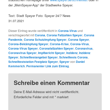
der „MeinSpeyer-App“ der Stadtwerke Speyer.
Text: Stadt Speyer Foto: Speyer 24/7 News
31.07.2021
Dieser Eintrag wurde veröffentlicht in
Corona-Virus
und
verschlagwortet mit
Corona
,
Corona Fallzahlen Speyer
,
Corona
Pandemie
,
Corona Schutzimpfung Speyer
,
Corona Speyer
,
Corona-Bekämpfung Speyer
,
Corona-Krise
,
Corona-Virus
,
Corona-Virus Speyer
,
Coronafallzahlen Speyer
,
Coronavirus
,
Coronavirus Speyer
,
Impfbericht Speyer
,
Inzidenz
,
Inzidenz
Speyer
,
Schnelltestangebot Speyer
,
Schnelltests Corona
,
Schnellteststation Festplatz Speyer
,
Speyer
von
Daniel
Kemmerich
.
Permanenter Link zum Eintrag
.
Schreibe einen Kommentar
Deine E-Mail-Adresse wird nicht veröffentlicht.
Erforderliche Felder sind mit
*
markiert