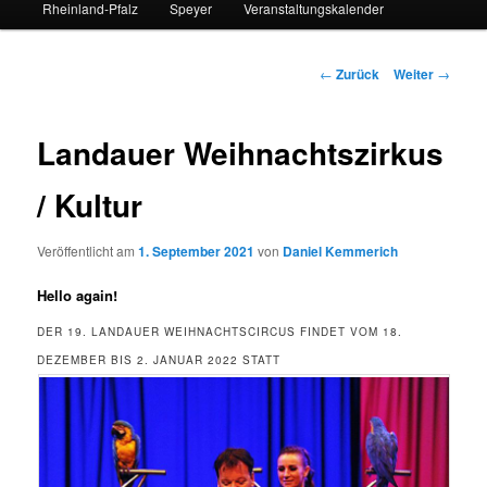
Rheinland-Pfalz
Speyer
Veranstaltungskalender
Beitrags-
←
Zurück
Weiter
→
Navigation
Landauer Weihnachtszirkus
/ Kultur
Veröffentlicht am
1. September 2021
von
Daniel Kemmerich
Hello again!
DER 19. LANDAUER WEIHNACHTSCIRCUS FINDET VOM 18.
DEZEMBER BIS 2. JANUAR 2022 STATT