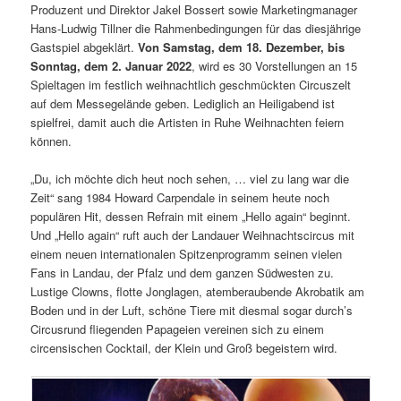
Produzent und Direktor Jakel Bossert sowie Marketingmanager
Hans-Ludwig Tillner die Rahmenbedingungen für das diesjährige
Gastspiel abgeklärt.
Von Samstag, dem 18. Dezember, bis
Sonntag, dem 2. Januar 2022
, wird es 30 Vorstellungen an 15
Spieltagen im festlich weihnachtlich geschmückten Circuszelt
auf dem Messegelände geben. Lediglich an Heiligabend ist
spielfrei, damit auch die Artisten in Ruhe Weihnachten feiern
können.
„Du, ich möchte dich heut noch sehen, … viel zu lang war die
Zeit“ sang 1984 Howard Carpendale in seinem heute noch
populären Hit, dessen Refrain mit einem „Hello again“ beginnt.
Und „Hello again“ ruft auch der Landauer Weihnachtscircus mit
einem neuen internationalen Spitzenprogramm seinen vielen
Fans in Landau, der Pfalz und dem ganzen Südwesten zu.
Lustige Clowns, flotte Jonglagen, atemberaubende Akrobatik am
Boden und in der Luft, schöne Tiere mit diesmal sogar durch’s
Circusrund fliegenden Papageien vereinen sich zu einem
circensischen Cocktail, der Klein und Groß begeistern wird.