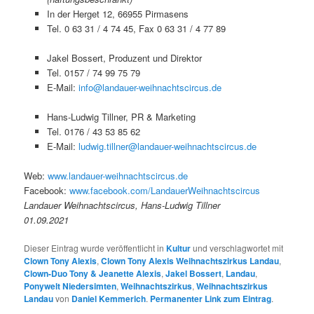
In der Herget 12, 66955 Pirmasens
Tel. 0 63 31 / 4 74 45, Fax 0 63 31 / 4 77 89
Jakel Bossert, Produzent und Direktor
Tel. 0157 / 74 99 75 79
E-Mail:
info@landauer-weihnachtscircus.de
Hans-Ludwig Tillner, PR & Marketing
Tel. 0176 / 43 53 85 62
E-Mail:
ludwig.tillner@landauer-weihnachtscircus.de
Web:
www.landauer-weihnachtscircus.de
Facebook:
www.facebook.com/LandauerWeihnachtscircus
Landauer Weihnachtscircus, Hans-Ludwig Tillner
01.09.2021
Dieser Eintrag wurde veröffentlicht in
Kultur
und verschlagwortet mit
Clown Tony Alexis
,
Clown Tony Alexis Weihnachtszirkus Landau
,
Clown-Duo Tony & Jeanette Alexis
,
Jakel Bossert
,
Landau
,
Ponywelt Niedersimten
,
Weihnachtszirkus
,
Weihnachtszirkus
Landau
von
Daniel Kemmerich
.
Permanenter Link zum Eintrag
.