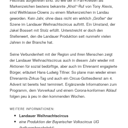
Festivals aufgetreten sind. So wie der in Fan-Kreisen als
Markenzeichen bestens bekannte „Ahoi!“-Ruf von Tony Alexis,
sind Weltklasse-Clowns zu einem Markenzeichen in Landau
geworden. Kein Jahr, ohne dass nicht ein wirklich „Großer“ der
Szene im Landauer Weihnachtscircus auftritt. Ein Umstand, der
Jakel Bossert mit Stolz erfüllt. Unterstreicht er doch den
Stellenwert, den die Landauer Produktion seit nunmehr vielen
Jahren in der Branche hat.
Seine Verbundenheit mit der Region und ihren Menschen zeigt
der Landauer Weihnachtscircus auch in diesem Jahr wieder mit
Aktionen für sozial bedürftige, aber auch im Ehrenamt engagierte
Bürger, erläutert Hans-Ludwig Tillner. So plane man wieder einen
Ehrenamts-Zirkus-Tag und auch ein Circus-Gottesdienst am 4.
Advent ist bereits fest terminiert. Ergänzende Informationen zum
Programm, dem Vorverkauf und einem Corona-konformen Ablauf
folgen peu à peu in den kommenden Wochen.
WEITERE INFORMATIONEN:
Landauer Weihnachtscircus
eine Produktion der Bayerischer Volkscircus UG
(haftungsbeschränkt)