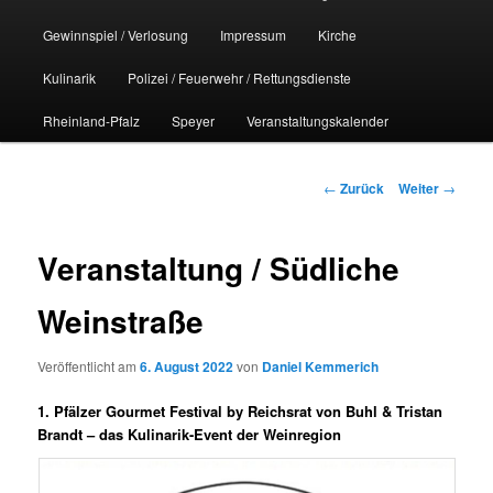
Gewinnspiel / Verlosung
Impressum
Kirche
Kulinarik
Polizei / Feuerwehr / Rettungsdienste
Rheinland-Pfalz
Speyer
Veranstaltungskalender
Beitrags-
←
Zurück
Weiter
→
Navigation
Veranstaltung / Südliche
Weinstraße
Veröffentlicht am
6. August 2022
von
Daniel Kemmerich
1. Pfälzer Gourmet Festival by Reichsrat von Buhl & Tristan
Brandt – das Kulinarik-Event der Weinregion