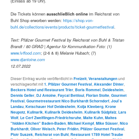
(Einlass ab 19 Uhr).
Die Tickets können
ausschließlich online
im Reichsrat von
Buhl Shop erworben werden:
https://shop.von-
buhl.de/collections/events/products/ticket-gourmetfestival
.
Text: Pfälzer Gourmet Festival by Reichsrat von Buhl & Tristan
Brandt / 80 GRAD | Agentur für Kommunikation Foto: (1)
www.
lvffood.com
; (2-6 & 8)
Melanie Hubach
; (7)
www.djantoine.com
12.07.2022
Dieser Eintrag wurde veröffentlicht in
Freizeit
,
Veranstaltungen
und
verschlagwortet mit
1. Pfälzer Gourmet Festival
,
Alexander Dinter
,
Beckers Hotel und Restaurant Trier
,
Boris Rommel
,
Deidesheim
,
Dennis Geller
,
DJ Antoine
,
Faycal Bettioui
,
Florian Stolte
,
Gourmet
Festival
,
Gourmetrestaurant Nico Burkhardt Schorndorf
,
Joul`s
Landau
,
Ketschauer Hof Deidesheim
,
Kolja Kleeberg
,
Krone
Neupotz
,
Kulinarik
,
Kulinarik Deidesheim
,
Kulinarik Südpfalz
,
Lars
Wolf
,
Le Cerf Zweiflingen-Friedrichsruhe
,
Malte Kuhn
,
Maltes
"hidden Kitchen" Baden-Baden
,
Michael Kempf
,
Mike Süsser
,
Nico
Burkhardt
,
Oliver Weisch
,
Peter Fridèn
,
Pfälzer Gourmet Festival
,
Piotr Suszek
,
Reichsrat von Buhl
,
Restaurant 1789 Hotel Traube