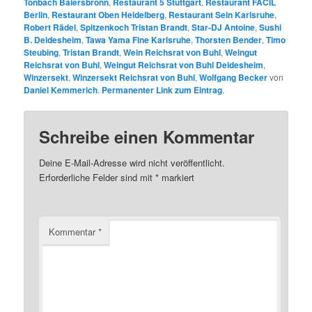
Tonbach Baiersbronn
,
Restaurant 5 Stuttgart
,
Restaurant FACIL
Berlin
,
Restaurant Oben Heidelberg
,
Restaurant Sein Karlsruhe
,
Robert Rädel
,
Spitzenkoch Tristan Brandt
,
Star-DJ Antoine
,
Sushi
B. Deidesheim
,
Tawa Yama Fine Karlsruhe
,
Thorsten Bender
,
Timo
Steubing
,
Tristan Brandt
,
Wein Reichsrat von Buhl
,
Weingut
Reichsrat von Buhl
,
Weingut Reichsrat von Buhl Deidesheim
,
Winzersekt
,
Winzersekt Reichsrat von Buhl
,
Wolfgang Becker
von
Daniel Kemmerich
.
Permanenter Link zum Eintrag
.
Schreibe einen Kommentar
Deine E-Mail-Adresse wird nicht veröffentlicht.
Erforderliche Felder sind mit
*
markiert
Kommentar
*