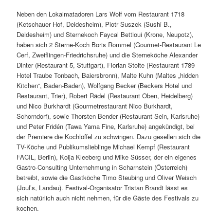
Neben den Lokalmatadoren Lars Wolf vom Restaurant 1718
(Ketschauer Hof, Deidesheim), Piotr Suszek (Sushi B.,
Deidesheim) und Sternekoch Faycal Bettioui (Krone, Neupotz),
haben sich 2 Sterne-Koch Boris Rommel (Gourmet-Restaurant Le
Cerf, Zweiflingen-Friedrichsruhe) und die Sterneköche Alexander
Dinter (Restaurant 5, Stuttgart), Florian Stolte (Restaurant 1789
Hotel Traube Tonbach, Baiersbronn), Malte Kuhn (Maltes „hidden
Kitchen“, Baden-Baden), Wolfgang Becker (Beckers Hotel und
Restaurant, Trier), Robert Rädel (Restaurant Oben, Heidelberg)
und Nico Burkhardt (Gourmetrestaurant Nico Burkhardt,
Schorndorf), sowie Thorsten Bender (Restaurant Sein, Karlsruhe)
und Peter Fridén (Tawa Yama Fine, Karlsruhe) angekündigt, bei
der Premiere die Kochlöffel zu schwingen. Dazu gesellen sich die
TV-Köche und Publikumslieblinge Michael Kempf (Restaurant
FACIL, Berlin), Kolja Kleeberg und Mike Süsser, der ein eigenes
Gastro-Consulting Unternehmung in Scharnstein (Österreich)
betreibt, sowie die Gastköche Timo Steubing und Oliver Weisch
(Joul’s, Landau). Festival-Organisator Tristan Brandt lässt es
sich natürlich auch nicht nehmen, für die Gäste des Festivals zu
kochen.