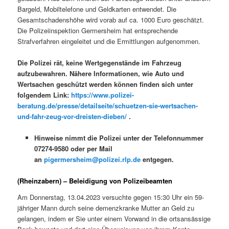
Bargeld, Mobiltelefone und Geldkarten entwendet. Die
Gesamtschadenshöhe wird vorab auf ca. 1000 Euro geschätzt.
Die Polizeiinspektion Germersheim hat entsprechende
Strafverfahren eingeleitet und die Ermittlungen aufgenommen.
Die Polizei rät, keine Wertgegenstände im Fahrzeug
aufzubewahren. Nähere Informationen, wie Auto und
Wertsachen geschützt werden können finden sich unter
folgendem Link:
https://www.polizei-
beratung.de/presse/detailseite/schuetzen-sie-wertsachen-
und-fahr-zeug-vor-dreisten-dieben/
.
Hinweise nimmt die Polizei unter der Telefonnummer
07274-9580 oder per Mail
an
pigermersheim@polizei.rlp.de
entgegen.
(Rheinzabern) – Beleidigung von Polizeibeamten
Am Donnerstag, 13.04.2023 versuchte gegen 15:30 Uhr ein 59-
jähriger Mann durch seine demenzkranke Mutter an Geld zu
gelangen, indem er Sie unter einem Vorwand in die ortsansässige