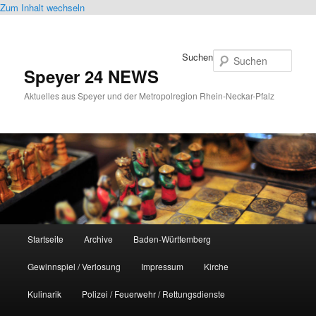
Zum Inhalt wechseln
Suchen
Speyer 24 NEWS
Aktuelles aus Speyer und der Metropolregion Rhein-Neckar-Pfalz
Hauptmenü
Startseite
Archive
Baden-Württemberg
Gewinnspiel / Verlosung
Impressum
Kirche
Kulinarik
Polizei / Feuerwehr / Rettungsdienste