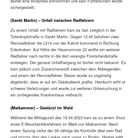
wurde eine Blutprobe entnommen und sein Führerschein wurde
sichergestellt.
(Sankt Martin) – Unfall zwischen Radfahrern
Zu einem Unfall mit Radfahrern kam es fast zeitglich in der
Totenkopfstraße in Sankt Martin. Gegen 12:40 befuhren zwei
Rennradfahrer die L514 von der Kalmit kommend in Richtung
Edenkoben. Auf Höhe der Hausnummer 23 wollte ein weiterer
Radfahrer nach rechts in die dort verengte Finsterlandstraße
einbiegen. Der genaue Unfallhergang ist bisher nicht bekannt. Es
kam jedoch zum Zusammenstoß zwischen dem Abbiegenden
und einem der Rennradfahrer. Dieser wurde so ungünstig
abgelenkt, dass er auf ein Gebäudeeck prallte. Hierdurch erlitt er
schwere Verletzungen und wurde zur weiteren Untersuchung in
ein umliegendes Krankenhaus verbracht.
(Maikammer) – Gestürzt im Wald
Während der Mittagszeit des 15.04.2023 kam es zu einem Sturz
eines E-Mountainbikefahrers im Wald von Maikammer. Nach
einem Sprung verlor der 39 Jährige die Kontrolle über sein Rad
und stürzte über den Lenker nach vorne zu Boden. Hierbei erlitt