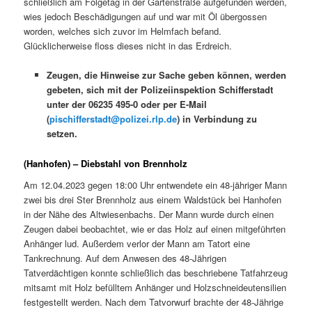
schließlich am Folgetag in der Gartenstraße aufgefunden werden,
wies jedoch Beschädigungen auf und war mit Öl übergossen
worden, welches sich zuvor im Helmfach befand.
Glücklicherweise floss dieses nicht in das Erdreich.
Zeugen, die Hinweise zur Sache geben können, werden
gebeten, sich mit der Polizeiinspektion Schifferstadt
unter der 06235 495-0 oder per E-Mail
(
pischifferstadt@polizei.rlp.de
) in Verbindung zu
setzen.
(Hanhofen) – Diebstahl von Brennholz
Am 12.04.2023 gegen 18:00 Uhr entwendete ein 48-jähriger Mann
zwei bis drei Ster Brennholz aus einem Waldstück bei Hanhofen
in der Nähe des Altwiesenbachs. Der Mann wurde durch einen
Zeugen dabei beobachtet, wie er das Holz auf einen mitgeführten
Anhänger lud. Außerdem verlor der Mann am Tatort eine
Tankrechnung. Auf dem Anwesen des 48-Jährigen
Tatverdächtigen konnte schließlich das beschriebene Tatfahrzeug
mitsamt mit Holz befülltem Anhänger und Holzschneideutensilien
festgestellt werden. Nach dem Tatvorwurf brachte der 48-Jährige