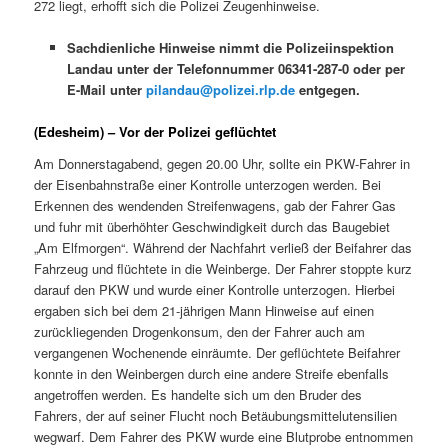
272 liegt, erhofft sich die Polizei Zeugenhinweise.
Sachdienliche Hinweise nimmt die Polizeiinspektion
Landau unter der Telefonnummer 06341-287-0 oder per
E-Mail unter
pilandau@polizei.rlp.de
entgegen.
(Edesheim) – Vor der Polizei geflüchtet
Am Donnerstagabend, gegen 20.00 Uhr, sollte ein PKW-Fahrer in
der Eisenbahnstraße einer Kontrolle unterzogen werden. Bei
Erkennen des wendenden Streifenwagens, gab der Fahrer Gas
und fuhr mit überhöhter Geschwindigkeit durch das Baugebiet
„Am Elfmorgen“. Während der Nachfahrt verließ der Beifahrer das
Fahrzeug und flüchtete in die Weinberge. Der Fahrer stoppte kurz
darauf den PKW und wurde einer Kontrolle unterzogen. Hierbei
ergaben sich bei dem 21-jährigen Mann Hinweise auf einen
zurückliegenden Drogenkonsum, den der Fahrer auch am
vergangenen Wochenende einräumte. Der geflüchtete Beifahrer
konnte in den Weinbergen durch eine andere Streife ebenfalls
angetroffen werden. Es handelte sich um den Bruder des
Fahrers, der auf seiner Flucht noch Betäubungsmittelutensilien
wegwarf. Dem Fahrer des PKW wurde eine Blutprobe entnommen