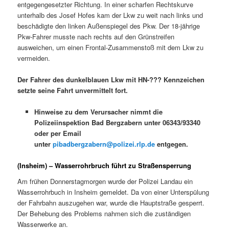
entgegengesetzter Richtung. In einer scharfen Rechtskurve
unterhalb des Josef Hofes kam der Lkw zu weit nach links und
beschädigte den linken Außenspiegel des Pkw. Der 18-jährige
Pkw-Fahrer musste nach rechts auf den Grünstreifen
ausweichen, um einen Frontal-Zusammenstoß mit dem Lkw zu
vermeiden.
Der Fahrer des dunkelblauen Lkw mit HN-??? Kennzeichen
setzte seine Fahrt unvermittelt fort.
Hinweise zu dem Verursacher nimmt die
Polizeiinspektion Bad Bergzabern unter 06343/93340
oder per Email
unter
pibadbergzabern@polizei.rlp.de
entgegen.
(Insheim) – Wasserrohrbruch führt zu Straßensperrung
Am frühen Donnerstagmorgen wurde der Polizei Landau ein
Wasserrohrbuch in Insheim gemeldet. Da von einer Unterspülung
der Fahrbahn auszugehen war, wurde die Hauptstraße gesperrt.
Der Behebung des Problems nahmen sich die zuständigen
Wasserwerke an.