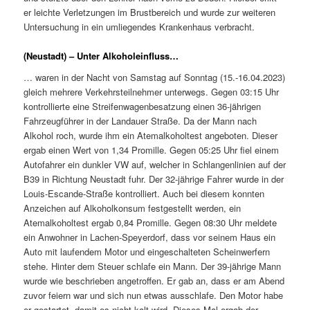
er leichte Verletzungen im Brustbereich und wurde zur weiteren
Untersuchung in ein umliegendes Krankenhaus verbracht.
(Neustadt) – Unter Alkoholeinfluss…
… waren in der Nacht von Samstag auf Sonntag (15.-16.04.2023)
gleich mehrere Verkehrsteilnehmer unterwegs. Gegen 03:15 Uhr
kontrollierte eine Streifenwagenbesatzung einen 36-jährigen
Fahrzeugführer in der Landauer Straße. Da der Mann nach
Alkohol roch, wurde ihm ein Atemalkoholtest angeboten. Dieser
ergab einen Wert von 1,34 Promille. Gegen 05:25 Uhr fiel einem
Autofahrer ein dunkler VW auf, welcher in Schlangenlinien auf der
B39 in Richtung Neustadt fuhr. Der 32-jährige Fahrer wurde in der
Louis-Escande-Straße kontrolliert. Auch bei diesem konnten
Anzeichen auf Alkoholkonsum festgestellt werden, ein
Atemalkoholtest ergab 0,84 Promille. Gegen 08:30 Uhr meldete
ein Anwohner in Lachen-Speyerdorf, dass vor seinem Haus ein
Auto mit laufendem Motor und eingeschalteten Scheinwerfern
stehe. Hinter dem Steuer schlafe ein Mann. Der 39-jährige Mann
wurde wie beschrieben angetroffen. Er gab an, dass er am Abend
zuvor feiern war und sich nun etwas ausschlafe. Den Motor habe
er gestartet, damit es nicht kalt wird. Dieses Mal ergab der