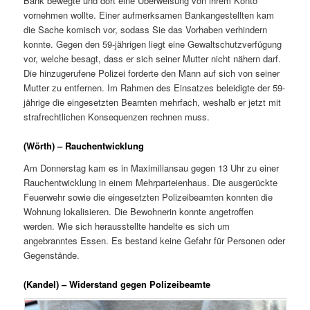
Bank bewegte und dort eine Überweisung von ihrem Konto
vornehmen wollte. Einer aufmerksamen Bankangestellten kam
die Sache komisch vor, sodass Sie das Vorhaben verhindern
konnte. Gegen den 59-jährigen liegt eine Gewaltschutzverfügung
vor, welche besagt, dass er sich seiner Mutter nicht nähern darf.
Die hinzugerufene Polizei forderte den Mann auf sich von seiner
Mutter zu entfernen. Im Rahmen des Einsatzes beleidigte der 59-
jährige die eingesetzten Beamten mehrfach, weshalb er jetzt mit
strafrechtlichen Konsequenzen rechnen muss.
(Wörth) – Rauchentwicklung
Am Donnerstag kam es in Maximiliansau gegen 13 Uhr zu einer
Rauchentwicklung in einem Mehrparteienhaus. Die ausgerückte
Feuerwehr sowie die eingesetzten Polizeibeamten konnten die
Wohnung lokalisieren. Die Bewohnerin konnte angetroffen
werden. Wie sich herausstellte handelte es sich um
angebranntes Essen. Es bestand keine Gefahr für Personen oder
Gegenstände.
(Kandel) – Widerstand gegen Polizeibeamte