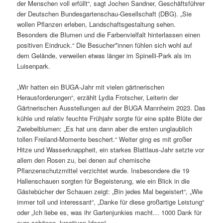
der Menschen voll erfüllt“, sagt Jochen Sandner, Geschäftsführer
der Deutschen Bundesgartenschau-Gesellschaft (DBG). „Sie
wollen Pflanzen erleben, Landschaftsgestaltung sehen.
Besonders die Blumen und die Farbenvielfalt hinterlassen einen
positiven Eindruck.“ Die Besucher*innen fühlen sich wohl auf
dem Gelände, verweilen etwas länger im Spinelli-Park als im
Luisenpark.
„Wir hatten ein BUGA-Jahr mit vielen gärtnerischen
Herausforderungen“, erzählt Lydia Frotscher, Leiterin der
Gärtnerischen Ausstellungen auf der BUGA Mannheim 2023. Das
kühle und relativ feuchte Frühjahr sorgte für eine späte Blüte der
Zwiebelblumen: „Es hat uns dann aber die ersten unglaublich
tollen Freiland-Momente beschert.“ Weiter ging es mit großer
Hitze und Wasserknappheit, ein starkes Blattlaus-Jahr setzte vor
allem den Rosen zu, bei denen auf chemische
Pflanzenschutzmittel verzichtet wurde. Insbesondere die 19
Hallenschauen sorgten für Begeisterung, wie ein Blick in die
Gästebücher der Schauen zeigt: „Bin jedes Mal begeistert“, „Wie
immer toll und interessant“, „Danke für diese großartige Leistung“
oder „Ich liebe es, was ihr Gartenjunkies macht… 1000 Dank für
eure schönen, kreativen Ideen“.