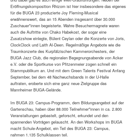
Eröffnungskomposition Rhizom ist hier insbesondere das eigenes
für die BUGA 23 produzierte Joy Fleming-Musical
erwähnenswert, das an 15 Abenden insgesamt über 30.000
Zuschauer*innen begeisterte. Wahre Besuchermagnete waren
auch die Auftritte von Chako Habekost, der sogar eine
Zusatzshow einlegte, Bülent Ceylan oder die Konzerte von Joris,
ClockClock und Laith Al-Deen. Regelmäßige Angebote wie die
Traumkonzerte des Kurpfälzischen Kammerorchesters, der
BUGA Jazz Club, die regionalen Begegnungsabende von Acker
e.V. oder die Sportkurse von Pfitzenmeier zogen schnell ein
Stammpublikum an. Und mit dem Green Talents Festival Anfang
September, bei dem 48 Nachwuchsbands in der U-Halle
auftraten, eroberte sich eine ganz neue Zielgruppe das
Mannheimer BUGA-Gelände.
Im BUGA 23: Campus-Programm, dem Bildungsangebot auf der
Gartenschau, haben über 88.000 Teilnehmer*innen in ca. 2.800
Veranstaltungen gebastelt, geforscht, erkundet und den
spannenden Vorträgen gelauscht. An den Workshops im BUGA
macht Schule-Angebot, ein Teil des BUGA 23: Campus,
nahmen 1.135 Schulklassen teil.