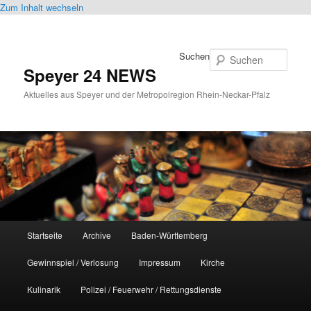
Zum Inhalt wechseln
Suchen
Speyer 24 NEWS
Aktuelles aus Speyer und der Metropolregion Rhein-Neckar-Pfalz
Hauptmenü
Startseite
Archive
Baden-Württemberg
Gewinnspiel / Verlosung
Impressum
Kirche
Kulinarik
Polizei / Feuerwehr / Rettungsdienste