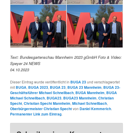
Text: Bundesgartenschau Mannheim 2023 gGmbH Foto & Video:
Speyer 24 NEWS
04.10.2023
Dieser Eintrag wurde veröffentlicht in
BUGA 23
und verschlagwortet
mit
BUGA
,
BUGA 2023
,
BUGA 23
,
BUGA 23 Mannheim
,
BUGA 23-
Geschäftsführer Michael Schnellbach
,
BUGA Mannheim
,
BUGA
Michael Schnellbach
,
BUGA23
,
BUGA23 Mannheim
,
Christian
Specht
,
Christian Specht Mannheim
,
Michael Schnellbach
,
Oberbürgermeister Christian Specht
von
Daniel Kemmerich
.
Permanenter Link zum Eintrag
.