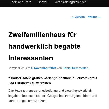
Rheinland-Pfalz
Speyer
Veranstaltungskalender
Beitrags-
←
Zurück
Weiter
→
Navigation
Zweifamilienhaus für
handwerklich begabte
Interessenten
Veröffentlicht am
4. November 2023
von
Daniel Kemmerich
2 Häuser sowie großes Gartengrundstück in Leistadt (Kreis
Bad Dürkheim) zu verkaufen
Das Haus ist renovierungsbedürftig und bietet handwerklich
begabten Interessenten die Gelegenheit ihre eigenen Ideen und
Vorstellungen umzusetzen.