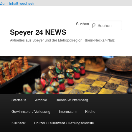
Zum Inhalt wechseln
Suchen
Speyer 24 NEWS
Aktuelles aus Speyer und der Metropolregion Rhein-Neckar-Pfalz
Hauptmenü
Startseite
Archive
Baden-Württemberg
Gewinnspiel / Verlosung
Impressum
Kirche
Kulinarik
Polizei / Feuerwehr / Rettungsdienste