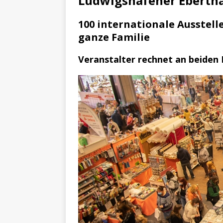
Ludwigshafener Ebertha
[ 4. Mai 2025 ]
Veranstaltu
[ 29. März 2024 ]
Polizei 
100 internationale Ausstell
ganze Familie
Veranstalter rechnet an beiden