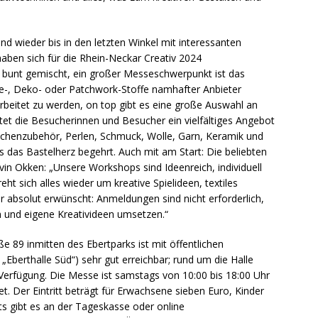
d wieder bis in den letzten Winkel mit interessanten
haben sich für die Rhein-Neckar Creativ 2024
 bunt gemischt, ein großer Messeschwerpunkt ist das
de-, Deko- oder Patchwork-Stoffe namhafter Anbieter
rbeitet zu werden, on top gibt es eine große Auswahl an
et die Besucherinnen und Besucher ein vielfältiges Angebot
ichenzubehör, Perlen, Schmuck, Wolle, Garn, Keramik und
as das Bastelherz begehrt. Auch mit am Start: Die beliebten
in Okken: „Unsere Workshops sind Ideenreich, individuell
ht sich alles wieder um kreative Spielideen, textiles
er absolut erwünscht: Anmeldungen sind nicht erforderlich,
en und eigene Kreativideen umsetzen.“
ße 89 inmitten des Ebertparks ist mit öffentlichen
 „Eberthalle Süd“) sehr gut erreichbar; rund um die Halle
 Verfügung. Die Messe ist samstags von 10:00 bis 18:00 Uhr
t. Der Eintritt beträgt für Erwachsene sieben Euro, Kinder
kets gibt es an der Tageskasse oder online