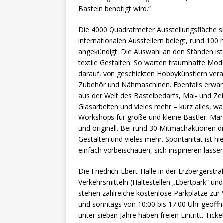
Basteln benötigt wird.“
Die 4000 Quadratmeter Ausstellungsfläche sin
internationalen Ausstellern belegt, rund 100 
angekündigt. Die Auswahl an den Ständen ist
textile Gestalten: So warten traumhafte Mo
darauf, von geschickten Hobbykünstlern vera
Zubehör und Nähmaschinen. Ebenfalls erwart
aus der Welt des Bastelbedarfs, Mal- und Ze
Glasarbeiten und vieles mehr – kurz alles, w
Workshops für große und kleine Bastler. Marv
und originell. Bei rund 30 Mitmachaktionen dre
Gestalten und vieles mehr. Spontanität ist hi
einfach vorbeischauen, sich inspirieren lass
Die Friedrich-Ebert-Halle in der Erzbergerstra
Verkehrsmitteln (Haltestellen „Ebertpark“ und
stehen zahlreiche kostenlose Parkplätze zur
und sonntags von 10:00 bis 17:00 Uhr geöffne
unter sieben Jahre haben freien Eintritt. Tic