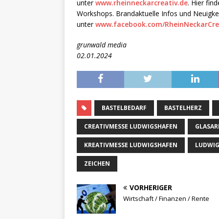
unter
www.rheinneckarcreativ.de
. Hier fin
Workshops. Brandaktuelle Infos und Neuigkei
unter
www.facebook.com/RheinNeckarCre
grunwald media
02.01.2024
BASTELBEDARF
BASTELHERZ
CREATIVMESSE LUDWIGSHAFEN
GLASAR
KREATIVMESSE LUDWIGSHAFEN
LUDWIG
ZEICHEN
VORHERIGER
Wirtschaft / Finanzen / Rente