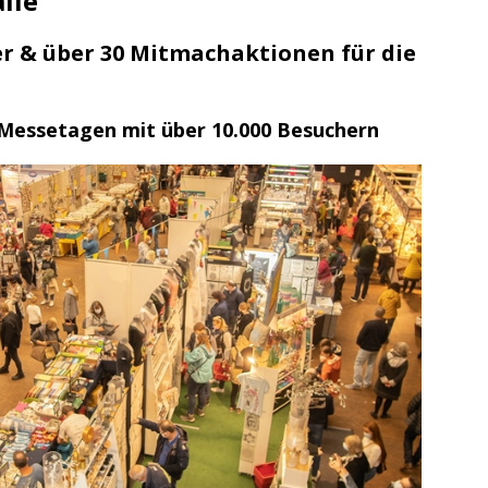
lle
ng / Speyer
SPEYER
/ Konsumcannabisgesetz (KCanG)
BLAULICHTMELDUNGEN
er & über 30 Mitmachaktionen für die
 Messetagen mit über 10.000 Besuchern