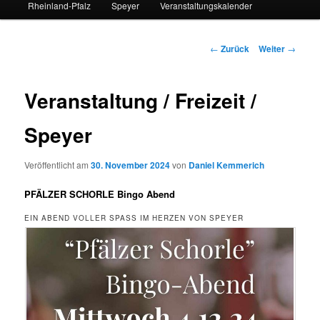
Rheinland-Pfalz
Speyer
Veranstaltungskalender
Beitrags-
←
Zurück
Weiter
→
Navigation
Veranstaltung / Freizeit /
Speyer
Veröffentlicht am
30. November 2024
von
Daniel Kemmerich
PFÄLZER SCHORLE Bingo Abend
EIN ABEND VOLLER SPASS IM HERZEN VON SPEYER