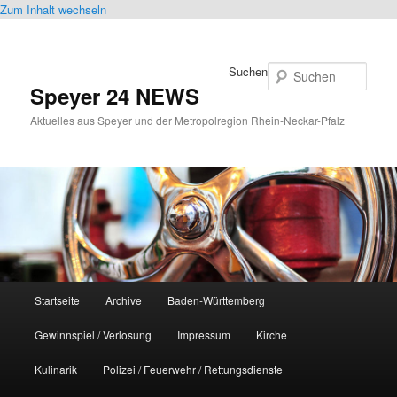
Zum Inhalt wechseln
Suchen
Speyer 24 NEWS
Aktuelles aus Speyer und der Metropolregion Rhein-Neckar-Pfalz
Hauptmenü
Startseite
Archive
Baden-Württemberg
Gewinnspiel / Verlosung
Impressum
Kirche
Kulinarik
Polizei / Feuerwehr / Rettungsdienste