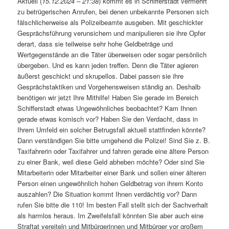
Aktuell (
15.12.2024 – 21:38
) kommt es in Schifferstadt vermehrt
zu betrügerischen Anrufen, bei denen unbekannte Personen sich
fälschlicherweise als Polizeibeamte ausgeben. Mit geschickter
Gesprächsführung verunsichern und manipulieren sie ihre Opfer
derart, dass sie teilweise sehr hohe Geldbeträge und
Wertgegenstände an die Täter überweisen oder sogar persönlich
übergeben. Und es kann jeden treffen. Denn die Täter agieren
äußerst geschickt und skrupellos. Dabei passen sie ihre
Gesprächstaktiken und Vorgehensweisen ständig an. Deshalb
benötigen wir jetzt Ihre Mithilfe! Haben Sie gerade im Bereich
Schifferstadt etwas Ungewöhnliches beobachtet? Kam Ihnen
gerade etwas komisch vor? Haben Sie den Verdacht, dass in
Ihrem Umfeld ein solcher Betrugsfall aktuell stattfinden könnte?
Dann verständigen Sie bitte umgehend die Polizei! Sind Sie z. B.
Taxifahrerin oder Taxifahrer und fahren gerade eine ältere Person
zu einer Bank, weil diese Geld abheben möchte? Oder sind Sie
Mitarbeiterin oder Mitarbeiter einer Bank und sollen einer älteren
Person einen ungewöhnlich hohen Geldbetrag von ihrem Konto
auszahlen? Die Situation kommt Ihnen verdächtig vor? Dann
rufen Sie bitte die 110! Im besten Fall stellt sich der Sachverhalt
als harmlos heraus. Im Zweifelsfall könnten Sie aber auch eine
Straftat vereiteln und Mitbürgerinnen und Mitbürger vor großem