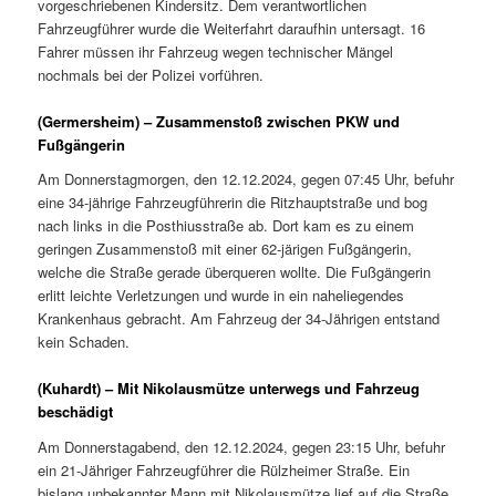
vorgeschriebenen Kindersitz. Dem verantwortlichen
Fahrzeugführer wurde die Weiterfahrt daraufhin untersagt. 16
Fahrer müssen ihr Fahrzeug wegen technischer Mängel
nochmals bei der Polizei vorführen.
(Germersheim) – Zusammenstoß zwischen PKW und
Fußgängerin
Am Donnerstagmorgen, den 12.12.2024, gegen 07:45 Uhr, befuhr
eine 34-jährige Fahrzeugführerin die Ritzhauptstraße und bog
nach links in die Posthiusstraße ab. Dort kam es zu einem
geringen Zusammenstoß mit einer 62-järigen Fußgängerin,
welche die Straße gerade überqueren wollte. Die Fußgängerin
erlitt leichte Verletzungen und wurde in ein naheliegendes
Krankenhaus gebracht. Am Fahrzeug der 34-Jährigen entstand
kein Schaden.
(Kuhardt) – Mit Nikolausmütze unterwegs und Fahrzeug
beschädigt
Am Donnerstagabend, den 12.12.2024, gegen 23:15 Uhr, befuhr
ein 21-Jähriger Fahrzeugführer die Rülzheimer Straße. Ein
bislang unbekannter Mann mit Nikolausmütze lief auf die Straße,