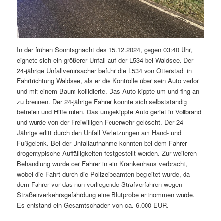
In der frühen Sonntagnacht des 15.12.2024, gegen 03:40 Uhr,
eignete sich ein größerer Unfall auf der L534 bei Waldsee. Der
24-jährige Unfallverursacher befuhr die L534 von Otterstadt in
Fahrtrichtung Waldsee, als er die Kontrolle über sein Auto verlor
und mit einem Baum kollidierte. Das Auto kippte um und fing an
zu brennen. Der 24-jährige Fahrer konnte sich selbstständig
befreien und Hilfe rufen. Das umgekippte Auto geriet in Vollbrand
und wurde von der Freiwilligen Feuerwehr gelöscht. Der 24-
Jährige erlitt durch den Unfall Verletzungen am Hand- und
Fußgelenk. Bei der Unfallaufnahme konnten bei dem Fahrer
drogentypische Auffälligkeiten festgestellt werden. Zur weiteren
Behandlung wurde der Fahrer in ein Krankenhaus verbracht,
wobei die Fahrt durch die Polizeibeamten begleitet wurde, da
dem Fahrer vor das nun vorliegende Strafverfahren wegen
Straßenverkehrsgefährdung eine Blutprobe entnommen wurde.
Es entstand ein Gesamtschaden von ca. 6.000 EUR.