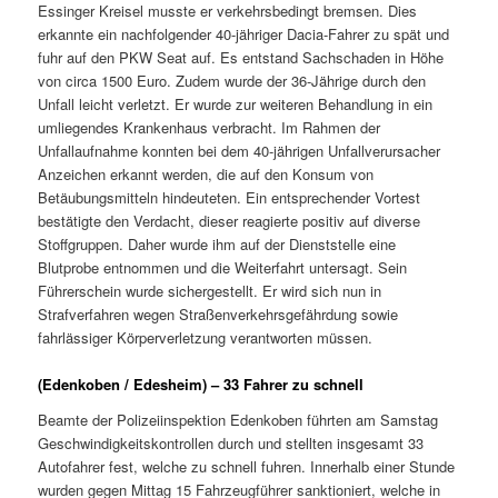
Essinger Kreisel musste er verkehrsbedingt bremsen. Dies
erkannte ein nachfolgender 40-jähriger Dacia-Fahrer zu spät und
fuhr auf den PKW Seat auf. Es entstand Sachschaden in Höhe
von circa 1500 Euro. Zudem wurde der 36-Jährige durch den
Unfall leicht verletzt. Er wurde zur weiteren Behandlung in ein
umliegendes Krankenhaus verbracht. Im Rahmen der
Unfallaufnahme konnten bei dem 40-jährigen Unfallverursacher
Anzeichen erkannt werden, die auf den Konsum von
Betäubungsmitteln hindeuteten. Ein entsprechender Vortest
bestätigte den Verdacht, dieser reagierte positiv auf diverse
Stoffgruppen. Daher wurde ihm auf der Dienststelle eine
Blutprobe entnommen und die Weiterfahrt untersagt. Sein
Führerschein wurde sichergestellt. Er wird sich nun in
Strafverfahren wegen Straßenverkehrsgefährdung sowie
fahrlässiger Körperverletzung verantworten müssen.
(Edenkoben / Edesheim) – 33 Fahrer zu schnell
Beamte der Polizeiinspektion Edenkoben führten am Samstag
Geschwindigkeitskontrollen durch und stellten insgesamt 33
Autofahrer fest, welche zu schnell fuhren. Innerhalb einer Stunde
wurden gegen Mittag 15 Fahrzeugführer sanktioniert, welche in