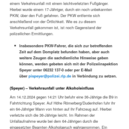
einem Verkehrsunfall mit einem leichtverletzten Fußgänger.
Hierbei wurde einem 17-Jähriger, durch ein noch unbekannten
PKW, über den Fuß gefahren. Der PKW entfernte sich
anschließend von der Örtlichkeit. Wie es zu diesem
Verkehrsunfall gekommen ist, ist noch Gegenstand der
polizeilichen Ermittlungen.
Insbesondere PKW-Fahrer, die sich zur betreffenden
Zeit auf dem Domplatz befunden haben, aber auch
weitere Zeugen die sachdienliche Hinweise geben
können, werden gebeten sich mit der Polizeiinspektion
Speyer unter 06232 137-0 oder per E-Mail
über
pispeyer@polizei.rlp.de
in Verbindung zu setzen.
(Speyer) – Verkehrsunfall unter Alkoholeinfluss
Am 14.12.2024 gegen 14:21 Uhr befuhr eine 36-Jährige die B9 in
Fahrtrichtung Speyer. Auf Höhe Römerberg/Dudenhofen fuhr ihr
ein 64-Jähriger Mann von hinten auf ihr Fahrzeug auf. Hierbei
verletzte sich die 36-Jährige leicht. Im Rahmen der
Unfallaufnahme wurde bei dem 64-Jährigen durch die
eingesetzten Beamten Alkoholgeruch wahrgenommen. Ein