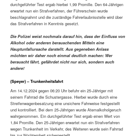
durchgeführter Test ergab hierbei 1,99 Promille. Den 64-Jährigen
erwartet nun ein Strafverfahren, der Führerschein wurde
beschlagnahmt und die zuständige Fahrerlaubnisstelle wird über
das Strafverfahren in Kenntnis gesetzt.
Die Polizei weist nochmals darauf hin, dass der Einfluss von
Alkohol oder anderen berauschenden Mitteln eine
Hauptunfallursache darstellt. Aus gegeneben Anlass
möchten wir daher noch einmal deutlich machen: Wer
berauscht fährt, gefährdet nicht nur sich, sondern auch
andere!
(Speyer) – Trunkenheitsfahrt
Am 14.12.2024 gegen 06:20 Uhr befuhr ein 25-Jähriger mit
seinem Fahrrad die Schustergasse. Hierbei wurde durch eine
Streifenwagenbesatzung eine unsichere Fahrweise festgestellt
und kontrolliert. Bei dem 25-Jährigen wurde Atemalkoholgeruch
wahrgenommen. Ein durchgeführter Test ergab einen Wert von
1,84 Promille. Den 25-Jährigen erwartet nun ein Strafverfahren
wegen Trunkenheit im Verkehr, des Weiteren wurde sein Fahrrad
bis zur Nüchternheit sichergestellt.