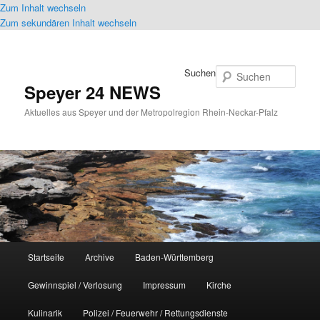
Zum Inhalt wechseln
Zum sekundären Inhalt wechseln
Suchen
Speyer 24 NEWS
Aktuelles aus Speyer und der Metropolregion Rhein-Neckar-Pfalz
Hauptmenü
Startseite
Archive
Baden-Württemberg
Gewinnspiel / Verlosung
Impressum
Kirche
Kulinarik
Polizei / Feuerwehr / Rettungsdienste