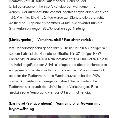
Beamten vor Ort schnell ausmachen. Denn bei der
Unfallverursacherin konnte Alkoholgeruch wahrgenommen
werden. Der durchgeführte Atemalkoholtest ergab einen Wert von
1,62 Promille. Die 41-Jährige wurde zur Dienststelle verbracht,
wo ihr eine Blutprobe entnommen wurde. Sie erwartet nun ein
Strafverfahren wegen Straßenverkehrsgefährdung.
(Limburgerhof) – Verkehrsunfall / Radfahrer verletzt
Am Donnerstagabend gegen 19:15 Uhr befuhr ein 53-jähriger mit
seinem Fahrrad die Neuhofener Straße. Ein 37-jähriger PKW-
Fahrer befuhr ebenfalls die Neuhofener Straße und wollte auf das
Tankstellengelände der ARAL einbiegen und übersah hierbei den
entgegenkommenden Radfahrer. Es kam zum Zusammenstoß
bei dem der Radfahrer auf die Windschutzscheibe des PKW
prallte. An beiden Fahrzeugen entstand Sachschaden. Der
Radfahrer erlitt durch den Unfall leichte Verletzungen. Eine
medizinische Versorgung war vor Ort nicht notwendig.
(Dannstadt-Schauernheim) – Vermeintlicher Gewinn mit
Kryptowährung