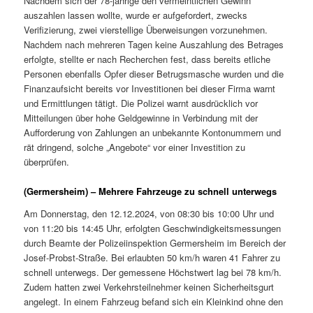
Nachdem sich der 78-jährige den vermeintlichen Gewinn
auszahlen lassen wollte, wurde er aufgefordert, zwecks
Verifizierung, zwei vierstellige Überweisungen vorzunehmen.
Nachdem nach mehreren Tagen keine Auszahlung des Betrages
erfolgte, stellte er nach Recherchen fest, dass bereits etliche
Personen ebenfalls Opfer dieser Betrugsmasche wurden und die
Finanzaufsicht bereits vor Investitionen bei dieser Firma warnt
und Ermittlungen tätigt. Die Polizei warnt ausdrücklich vor
Mitteilungen über hohe Geldgewinne in Verbindung mit der
Aufforderung von Zahlungen an unbekannte Kontonummern und
rät dringend, solche „Angebote“ vor einer Investition zu
überprüfen.
(Germersheim) – Mehrere Fahrzeuge zu schnell unterwegs
Am Donnerstag, den 12.12.2024, von 08:30 bis 10:00 Uhr und
von 11:20 bis 14:45 Uhr, erfolgten Geschwindigkeitsmessungen
durch Beamte der Polizeiinspektion Germersheim im Bereich der
Josef-Probst-Straße. Bei erlaubten 50 km/h waren 41 Fahrer zu
schnell unterwegs. Der gemessene Höchstwert lag bei 78 km/h.
Zudem hatten zwei Verkehrsteilnehmer keinen Sicherheitsgurt
angelegt. In einem Fahrzeug befand sich ein Kleinkind ohne den