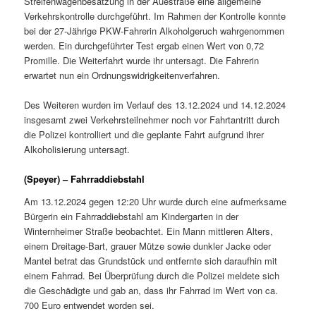
Streifenwagenbesatzung in der Auestraße eine allgemeine
Verkehrskontrolle durchgeführt. Im Rahmen der Kontrolle konnte
bei der 27-Jährige PKW-Fahrerin Alkoholgeruch wahrgenommen
werden. Ein durchgeführter Test ergab einen Wert von 0,72
Promille. Die Weiterfahrt wurde ihr untersagt. Die Fahrerin
erwartet nun ein Ordnungswidrigkeitenverfahren.
Des Weiteren wurden im Verlauf des 13.12.2024 und 14.12.2024
insgesamt zwei Verkehrsteilnehmer noch vor Fahrtantritt durch
die Polizei kontrolliert und die geplante Fahrt aufgrund ihrer
Alkoholisierung untersagt.
(Speyer) – Fahrraddiebstahl
Am 13.12.2024 gegen 12:20 Uhr wurde durch eine aufmerksame
Bürgerin ein Fahrraddiebstahl am Kindergarten in der
Winternheimer Straße beobachtet. Ein Mann mittleren Alters,
einem Dreitage-Bart, grauer Mütze sowie dunkler Jacke oder
Mantel betrat das Grundstück und entfernte sich daraufhin mit
einem Fahrrad. Bei Überprüfung durch die Polizei meldete sich
die Geschädigte und gab an, dass ihr Fahrrad im Wert von ca.
700 Euro entwendet worden sei.