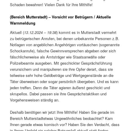
Schaden bewahren! Vielen Dank für Ihre Mithilfe!
(Bereich Mutterstadt) – Vorsicht vor Betrügern / Aktuelle
Warnmeldung
Aktuell (
13.12.2024 – 19:38
) kommt es in Mutterstadt vermehrt
zu betrügerischen Anrufen, bei denen unbekannte Personen z.B.
Notlagen von angeblichen Angehörigen vortäuschen (sogenannte
Schockanrufe), falsche Gewinnversprechen abgeben oder sich
fälschlicherweise als Amtsträger wie Staatsanwälte oder
Polizeibeamte ausgeben. Mit geschickter Gesprächsführung
verunsichern und manipulieren sie ihre Opfer derart, dass sie
teilweise sehr hohe Geldbeträge und Wertgegenstände an die
Täter überweisen oder sogar persönlich übergeben. Und es kann
jeden treffen. Denn die Täter agieren äußerst geschickt und
skrupellos. Dabei passen sie ihre Gesprächstaktiken und
Vorgehensweisen ständig an.
Deshalb benötigen wir jetzt Ihre Mithilfe! Haben Sie gerade im
Bereich Mutterstadtetwas Ungewöhnliches beobachtet? Kam
Ihnen gerade etwas komisch vor? Haben Sie den Verdacht, dass
in Ihrem Umfeld ein solcher Betrugsfall aktuell statt-finden