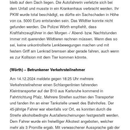
bleib auf dem Dach liegen. Die Autofahrerin verletzte sich bei
dem Unfall und musste in ein Krankenhaus verbracht werden. Ihr
PKW wurde total beschädigt, es dürfte ein Sachschaden in Höhe
von ca. 5000 Euro entstanden sein. Das Wildtier konnte nicht
gefunden werden. Die Polizei Wörth empfiehlt, dass
Kraftfahrzeugführer in den Morgen -/ Abend- bzw. Nachtstunden
immer mit querenden Wildtieren rechnen müssen. Wenn dies so
sei, keine unkontrollierte Lenkbewegungen machen und mit
festem Griff am Lenkrad bremsen aber gerade fahren, auch wenn
es zur Kollision mit dem Tier kommen könnte.
(Wörth) – Betrunkener Verkehrsteilnehmer
Am 14.12.2024 meldete gegen 18:25 Uhr mehrere
Verkehrsteilnehmer einen Schlangenlinien fahrenden
Kleintransporter auf der B10 aus Karlsruhe kommend in
Fahrtrichtung Pfalz. Mehrere Streifen suchten den Transporter
und fanden ihn an einer Tankstelle unweit des Bahnhofes. Der
45-jährige Fahrer war ebenfalls vor Ort, es konnten durch die
Streife alkoholbedingte Ausfallerscheinungen festgestellt werden.
Dem Fahrer wurde ein freiwilliger Alkotest angeboten, welcher
mehr als 3 Promille ergab. Mit verwaschener Aussprache gab der