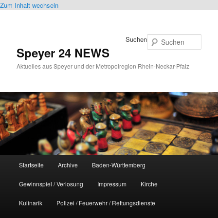
Zum Inhalt wechseln
Suchen
Speyer 24 NEWS
Aktuelles aus Speyer und der Metropolregion Rhein-Neckar-Pfalz
Hauptmenü
Startseite
Archive
Baden-Württemberg
Gewinnspiel / Verlosung
Impressum
Kirche
Kulinarik
Polizei / Feuerwehr / Rettungsdienste