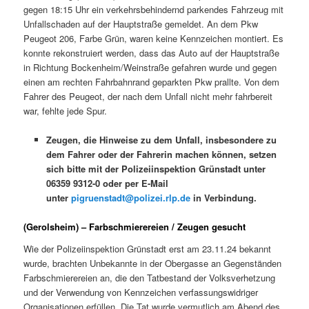
gegen 18:15 Uhr ein verkehrsbehindernd parkendes Fahrzeug mit
Unfallschaden auf der Hauptstraße gemeldet. An dem Pkw
Peugeot 206, Farbe Grün, waren keine Kennzeichen montiert. Es
konnte rekonstruiert werden, dass das Auto auf der Hauptstraße
in Richtung Bockenheim/Weinstraße gefahren wurde und gegen
einen am rechten Fahrbahnrand geparkten Pkw prallte. Von dem
Fahrer des Peugeot, der nach dem Unfall nicht mehr fahrbereit
war, fehlte jede Spur.
Zeugen, die Hinweise zu dem Unfall, insbesondere zu
dem Fahrer oder der Fahrerin machen können, setzen
sich bitte mit der Polizeiinspektion Grünstadt unter
06359 9312-0 oder per E-Mail
unter
pigruenstadt@polizei.rlp.de
in Verbindung.
(Gerolsheim) – Farbschmierereien / Zeugen gesucht
Wie der Polizeiinspektion Grünstadt erst am 23.11.24 bekannt
wurde, brachten Unbekannte in der Obergasse an Gegenständen
Farbschmierereien an, die den Tatbestand der Volksverhetzung
und der Verwendung von Kennzeichen verfassungswidriger
Organisationen erfüllen. Die Tat wurde vermutlich am Abend des