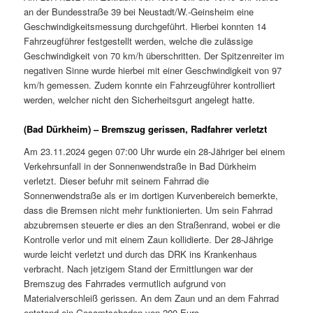
an der Bundesstraße 39 bei Neustadt/W.-Geinsheim eine
Geschwindigkeitsmessung durchgeführt. Hierbei konnten 14
Fahrzeugführer festgestellt werden, welche die zulässige
Geschwindigkeit von 70 km/h überschritten. Der Spitzenreiter im
negativen Sinne wurde hierbei mit einer Geschwindigkeit von 97
km/h gemessen. Zudem konnte ein Fahrzeugführer kontrolliert
werden, welcher nicht den Sicherheitsgurt angelegt hatte.
(Bad Dürkheim) – Bremszug gerissen, Radfahrer verletzt
Am 23.11.2024 gegen 07:00 Uhr wurde ein 28-Jähriger bei einem
Verkehrsunfall in der Sonnenwendstraße in Bad Dürkheim
verletzt. Dieser befuhr mit seinem Fahrrad die
Sonnenwendstraße als er im dortigen Kurvenbereich bemerkte,
dass die Bremsen nicht mehr funktionierten. Um sein Fahrrad
abzubremsen steuerte er dies an den Straßenrand, wobei er die
Kontrolle verlor und mit einem Zaun kollidierte. Der 28-Jährige
wurde leicht verletzt und durch das DRK ins Krankenhaus
verbracht. Nach jetzigem Stand der Ermittlungen war der
Bremszug des Fahrrades vermutlich aufgrund von
Materialverschleiß gerissen. An dem Zaun und an dem Fahrrad
entstand ein Gesamtschaden von 200 Euro.