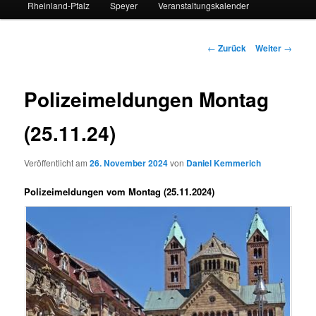
Rheinland-Pfalz
Speyer
Veranstaltungskalender
Beitrags-
←
Zurück
Weiter
→
Navigation
Polizeimeldungen Montag
(25.11.24)
Veröffentlicht am
26. November 2024
von
Daniel Kemmerich
Polizeimeldungen vom Montag (25.11.2024)