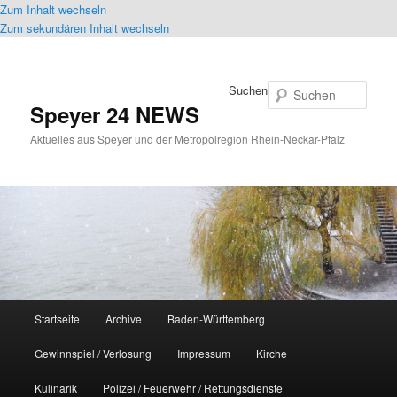
Zum Inhalt wechseln
Zum sekundären Inhalt wechseln
Suchen
Speyer 24 NEWS
Aktuelles aus Speyer und der Metropolregion Rhein-Neckar-Pfalz
Hauptmenü
Startseite
Archive
Baden-Württemberg
Gewinnspiel / Verlosung
Impressum
Kirche
Kulinarik
Polizei / Feuerwehr / Rettungsdienste