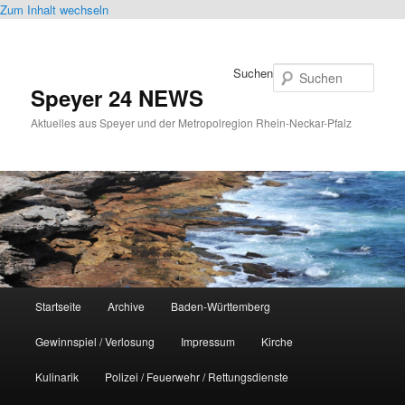
Zum Inhalt wechseln
Suchen
Speyer 24 NEWS
Aktuelles aus Speyer und der Metropolregion Rhein-Neckar-Pfalz
Hauptmenü
Startseite
Archive
Baden-Württemberg
Gewinnspiel / Verlosung
Impressum
Kirche
Kulinarik
Polizei / Feuerwehr / Rettungsdienste