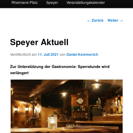
Rheinland-Pfalz
Speyer
Veranstaltungskalender
Beitrags-
←
Zurück
Weiter
→
Navigation
Speyer Aktuell
Veröffentlicht am
11. Juli 2021
von
Daniel Kemmerich
Zur Unterstützung der Gastronomie: Sperrstunde wird
verlängert