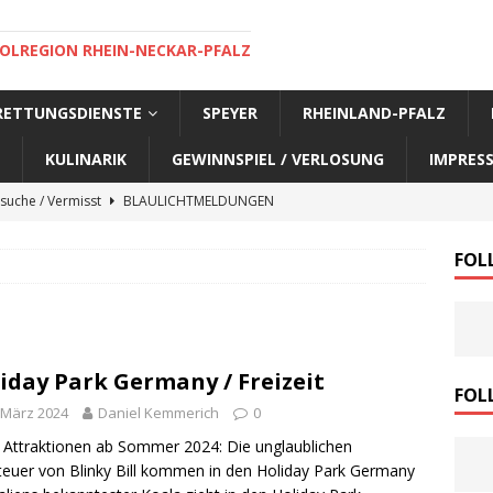
OLREGION RHEIN-NECKAR-PFALZ
 RETTUNGSDIENSTE
SPEYER
RHEINLAND-PFALZ
KULINARIK
GEWINNSPIEL / VERLOSUNG
IMPRES
suche / Vermisst
BLAULICHTMELDUNGEN
suche / Vermisst
BLAULICHTMELDUNGEN
FOL
suche / Vermisst
BLAULICHTMELDUNGEN
suche / Vermisst
SPEYER AKTUELL
suche / Vermisst
BLAULICHTMELDUNGEN
iday Park Germany / Freizeit
nensuche / Vermisst
BLAULICHTMELDUNGEN
FOL
 März 2024
Daniel Kemmerich
0
nensuche / Vermisst
BLAULICHTMELDUNGEN
Attraktionen ab Sommer 2024: Die unglaublichen
e Warnmeldung der Polizei
BLAULICHTMELDUNGEN
euer von Blinky Bill kommen in den Holiday Park Germany