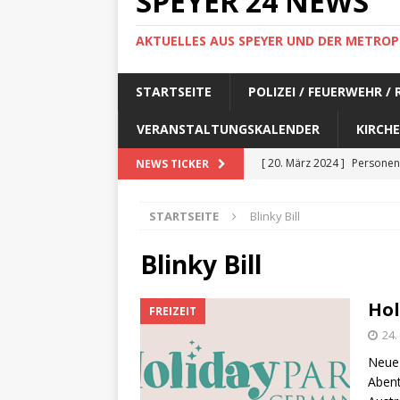
SPEYER 24 NEWS
AKTUELLES AUS SPEYER UND DER METROP
STARTSEITE
POLIZEI / FEUERWEHR /
VERANSTALTUNGSKALENDER
KIRCHE
[ 20. März 2024 ]
Personen
NEWS TICKER
[ 17. März 2024 ]
Personen
STARTSEITE
Blinky Bill
[ 17. März 2024 ]
Personen
[ 17. März 2024 ]
Personen
Blinky Bill
[ 17. März 2024 ]
Personen
Hol
FREIZEIT
[ 29. Februar 2024 ]
Perso
24.
[ 29. Februar 2024 ]
Perso
Neue 
[ 6. Februar 2024 ]
Aktuell
Abent