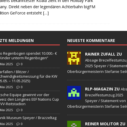
aliens bekanntester Koala zieht in den Holiday Park
sonensuche / Öffentlichkeitsfahndung
BLAULICHTMELDUNGEN
ny. Direkt neben der legendären Achterbahn bigFM
sonensuche / Vermisste Person
BLAULICHTMELDUNGEN
ition GeForce entsteht
[…]
ldung Polizei
BLAULICHTMELDUNGEN
tlichkeitsfahndung
BLAULICHTMELDUNGEN
TZTE MELDUNGEN
NEUESTE KOMMENTARE
elt – Militärischer Übungsplatz Dudenhofen / Speyer
UMWELT
o Regenbogen spendet 10.000.- €
RAINER ZUFALL ZU
„Kinder unterm Regenbogen“
bogen spendet 10.000.- € an „Kinder unterm Regenbogen“
Absage Brezelfestumzu
 Mai 2025
0
2025 Speyer / Statemen
Oberbürgermeisterin Stefanie Seil
rfallen / Blitzer /
hwindigkeitsmessung für die KW
/ Blitzer / Geschwindigkeitsmessung für die KW 19 (05.05. –
05.05. – 11.05.2025)
 Mai 2025
0
RLP-MAGAZIN ZU
GKEITSKONTROLLE
Ab
sche Equipe gewinnt vor der
Brezelfestumzug 2025
uipe gewinnt vor der Schweiz den Longines EEF Nations Cup im
eiz den Longines EEF Nations Cup
Speyer / Statement von
VV-Reitstadion
Oberbürgermeisterin Stefanie Seil
-WÜRTTEMBERG
 Mai 2025
0
nik Museum Speyer / Brazzeltag
eum Speyer / Brazzeltag
SPEYER
REINER MOLITOR ZU
 Mai 2025
0