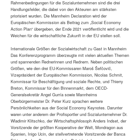
Rahmenbedingungen für die Sozialunternehmen sind die drei
Handlungsfelder, die dabei von den Akteuren am stärksten
priorisiert wurden. Die Mannheim Declaration wird der
Europäischen Kommission als Beitrag zum „Social Economy
Action Plan“ übergeben, der Ende 2021 veröffentlicht wird und die
Weichen für die wirtschaftliche Zukunft in der EU stellen soll.
Internationale Größen der Sozialwirtschaft zu Gast in Mannheim
Das Konferenzprogramm überzeugte mit vielen aktuellen Themen
und spannenden Rednerinnen und Rednern. Neben politischen
Größen, wie den drei EU-Kommissaren Maroš Šefčovič,
Vizepräsident der Europäischen Kommission, Nicolas Schmit,
Kommissar für Beschäftigung und soziale Rechte, und Thierry
Breton, Kommissar für den Binnenmarkt, dem OECD-
Generalsekretär Angel Gurría sowie Mannheims
Oberbürgermeister Dr. Peter Kurz sprachen weitere
Persönlichkeiten aus der Social Economy Keynotes. Darunter
waren unter anderem der Profisportler und Sozialunternehmer Dr.
Wladimir Klitschko, der Wirtschaftsphilosoph Anders Indset, der
Vorsitzende der größten Kooperative der Welt, Mondragon aus
Spanien, Inigo Ucin, der stellvertretende Vorsitzende der Banca