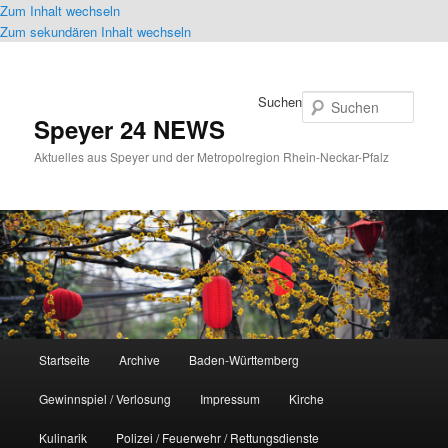
Zum Inhalt wechseln
Zum sekundären Inhalt wechseln
Suchen
Speyer 24 NEWS
Aktuelles aus Speyer und der Metropolregion Rhein-Neckar-Pfalz
Hauptmenü
Startseite
Archive
Baden-Württemberg
Gewinnspiel / Verlosung
Impressum
Kirche
Kulinarik
Polizei / Feuerwehr / Rettungsdienste