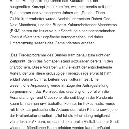
Bei der Antragsstellung konnte das Kulturamt auf ein
ausgereiftes Konzept zurückgreifen, welches bereits seit dem
Spätsommer des vergangenen Jahres am „Runden Tisch
Clubkultur“ erarbeitet wurde. Nachtbürgermeister Robert Gaa,
Next Mannheim, und das Bündnis Kulturschaffender Mannheims
(BKM) hatten die Initiative zur Schaffung einer innenstadtnahen
Open Air-Veranstaltungsfläche vorangetrieben und dabei
Unterstützung seitens des Gemeinderates erhalten.
„Das Förderprogramm des Bundes kam genau zum richtigen
Zeitpunkt, denn das Vorhaben stand sozusagen bereits in den
Startlöchern. Diese Vorarbeit war vielleicht der entscheidende
Vorteil, der uns diese großzügige Förderzusage erbracht hat“,
erklärt Sabine Schirra, Leiterin des Kulturamtes. Eine
wesentliche Anpassung wurde im Zuge der Antragsstellung
vorgenommen: das Konzept, das ursprünglich vor allem die
Veranstaltungs- und Clubszene, die seit Beginn der Pandemie
kaum Einnahmen erwirtschaften konnte, im Fokus hatte, wurde
mit Blick auf professionelle Akteure der freien Künste sowie jene
der Breitenkultur erweitert. „Ziel ist die Einbindung möglichst
vieler lokaler Akteure, so dass die kulturelle Vielfalt unserer Stadt
wieder im öffentlichen Raum erlebbar werden kann“, erläutert