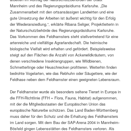
Mannheim und des Regierungspräsidiums Karlsruhe. „Die
Zusammenarbeit mit den ortsansässigen Landwirten und eine
gute Umsetzung der Arbeiten ist äußerst wichtig für den Erfolg
der Wiederansiedlung,“, erklärte Ribana Seliger, Projektleiterin in
der Naturschutzbehörde des Regierungspräsidiums Karlsruhe.
Das Vorkommen des Feldhamsters steht stellvertretend für eine
artenreiche und vielfältige Agrarlandschaft. Die heimische
biologische Vielfalt wird erhalten und gefördert. Beispielsweise
steigt auf den Flächen die Anzahl von Ackerwildkräutern, von
denen verschiedene Insektengruppen, wie Wildbienen,
Schmetterlinge oder Heuschrecken profitieren. Weiterhin finden
bedrohte Vogelarten, wie das Rebhuhn oder Säugetiere, wie der
Feldhase neben dem Feldhamster einen geeigneten Lebensraum.
Der Feldhamster wurde als besonders seltene Tierart in Europa in
die FFH-Richtlinie (FFH = Flora, Fauna, Habitat) aufgenommen,
mit der die Mitgliedsstaaten der Europäischen Union das
europäische Naturerbe schützen. Das Land Baden-Württemberg
muss daher für den Schutz und die Erhaltung des Feldhamsters
im Land sorgen. Mit dem Bau der SAP-Arena 2004 in Mannheim-
Bösfeld gingen Lebensstätten des Feldhamsters verloren. Als