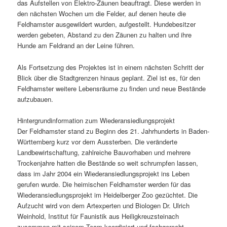
das Aufstellen von Elektro-Zäunen beauftragt. Diese werden in
den nächsten Wochen um die Felder, auf denen heute die
Feldhamster ausgewildert wurden, aufgestellt. Hundebesitzer
werden gebeten, Abstand zu den Zäunen zu halten und ihre
Hunde am Feldrand an der Leine führen.
Als Fortsetzung des Projektes ist in einem nächsten Schritt der
Blick über die Stadtgrenzen hinaus geplant. Ziel ist es, für den
Feldhamster weitere Lebensräume zu finden und neue Bestände
aufzubauen.
Hintergrundinformation zum Wiederansiedlungsprojekt
Der Feldhamster stand zu Beginn des 21. Jahrhunderts in Baden-
Württemberg kurz vor dem Aussterben. Die veränderte
Landbewirtschaftung, zahlreiche Bauvorhaben und mehrere
Trockenjahre hatten die Bestände so weit schrumpfen lassen,
dass im Jahr 2004 ein Wiederansiedlungsprojekt ins Leben
gerufen wurde. Die heimischen Feldhamster werden für das
Wiederansiedlungsprojekt im Heidelberger Zoo gezüchtet. Die
Aufzucht wird von dem Artexperten und Biologen Dr. Ulrich
Weinhold, Institut für Faunistik aus Heiligkreuzsteinach
zusammen mit seinem Team koordiniert und fachgerecht