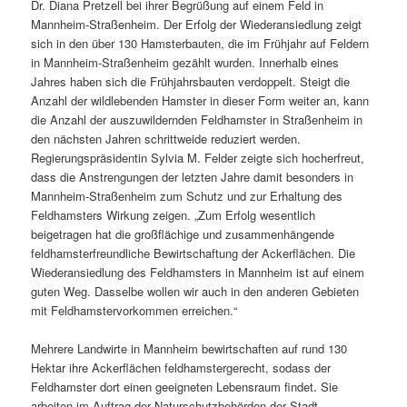
Dr. Diana Pretzell bei ihrer Begrüßung auf einem Feld in
Mannheim-Straßenheim. Der Erfolg der Wiederansiedlung zeigt
sich in den über 130 Hamsterbauten, die im Frühjahr auf Feldern
in Mannheim-Straßenheim gezählt wurden. Innerhalb eines
Jahres haben sich die Frühjahrsbauten verdoppelt. Steigt die
Anzahl der wildlebenden Hamster in dieser Form weiter an, kann
die Anzahl der auszuwildernden Feldhamster in Straßenheim in
den nächsten Jahren schrittweide reduziert werden.
Regierungspräsidentin Sylvia M. Felder zeigte sich hocherfreut,
dass die Anstrengungen der letzten Jahre damit besonders in
Mannheim-Straßenheim zum Schutz und zur Erhaltung des
Feldhamsters Wirkung zeigen. „Zum Erfolg wesentlich
beigetragen hat die großflächige und zusammenhängende
feldhamsterfreundliche Bewirtschaftung der Ackerflächen. Die
Wiederansiedlung des Feldhamsters in Mannheim ist auf einem
guten Weg. Dasselbe wollen wir auch in den anderen Gebieten
mit Feldhamstervorkommen erreichen.“
Mehrere Landwirte in Mannheim bewirtschaften auf rund 130
Hektar ihre Ackerflächen feldhamstergerecht, sodass der
Feldhamster dort einen geeigneten Lebensraum findet. Sie
arbeiten im Auftrag der Naturschutzbehörden der Stadt