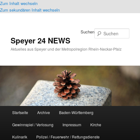
Zum Inhalt wechseln
Zum sekundären Inhalt wechseln
Suchen
Speyer 24 NEWS
Aktuelles aus Speyer und der Metropolregion Rhein-Neckar-Pfalz
Hauptmenü
Startseite
Archive
Baden-Württemberg
Gewinnspiel / Verlosung
Impressum
Kirche
Kulinarik
Polizei / Feuerwehr / Rettungsdienste