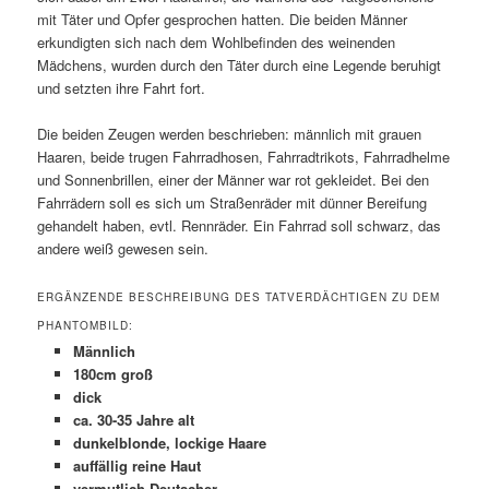
mit Täter und Opfer gesprochen hatten. Die beiden Männer
erkundigten sich nach dem Wohlbefinden des weinenden
Mädchens, wurden durch den Täter durch eine Legende beruhigt
und setzten ihre Fahrt fort.
Die beiden Zeugen werden beschrieben: männlich mit grauen
Haaren, beide trugen Fahrradhosen, Fahrradtrikots, Fahrradhelme
und Sonnenbrillen, einer der Männer war rot gekleidet. Bei den
Fahrrädern soll es sich um Straßenräder mit dünner Bereifung
gehandelt haben, evtl. Rennräder. Ein Fahrrad soll schwarz, das
andere weiß gewesen sein.
ERGÄNZENDE BESCHREIBUNG DES TATVERDÄCHTIGEN ZU DEM
PHANTOMBILD:
Männlich
180cm groß
dick
ca. 30-35 Jahre alt
dunkelblonde, lockige Haare
auffällig reine Haut
vermutlich Deutscher