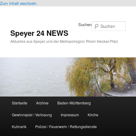
Zum Inhalt wechseln
Suchen
Speyer 24 NEWS
Aktuelles aus Speyer und der Metropolregion Rhein-Neckar-Pfalz
Hauptmenü
Startseite
Archive
Baden-Württemberg
Gewinnspiel / Verlosung
Impressum
Kirche
Kulinarik
Polizei / Feuerwehr / Rettungsdienste