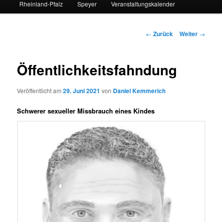
Rheinland-Pfalz
Speyer
Veranstaltungskalender
Beitrags-
←
Zurück
Weiter
→
Navigation
Öffentlichkeitsfahndung
Veröffentlicht am
29. Juni 2021
von
Daniel Kemmerich
Schwerer sexueller Missbrauch eines Kindes