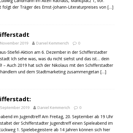
Ludwig Landmann im Alten Rathaus, Marktplatz 1, vor.
sonensuche / Öffentlichkeitsfahndung
BLAULICHTMELDUNGEN
 folgt der Träger des Ernst-Johann-Literaturpreises von
[…]
sonensuche / Vermisste Person
BLAULICHTMELDUNGEN
ldung Polizei
BLAULICHTMELDUNGEN
tlichkeitsfahndung
BLAULICHTMELDUNGEN
ifferstadt
elt – Militärischer Übungsplatz Dudenhofen / Speyer
UMWELT
. November 2019
Daniel Kemmerich
0
aus-Stiefel-Aktion am 6. Dezember in der Schifferstadter
stadt Ich sehe was, was du nicht siehst und das ist… dein
bogen spendet 10.000.- € an „Kinder unterm Regenbogen“
el! – Auch 2019 hat sich der Nikolaus mit den Schifferstadter
elhändlern und dem Stadtmarketing zusammengetan
[…]
/ Blitzer / Geschwindigkeitsmessung für die KW 19 (05.05. –
GKEITSKONTROLLE
ifferstadt:
uipe gewinnt vor der Schweiz den Longines EEF Nations Cup im
 September 2019
Daniel Kemmerich
0
-WÜRTTEMBERG
eabend im Jugendtreff Am Freitag, 20. September ab 19 Uhr
staltet der Schifferstadter Jugendtreff einen Spieleabend im
eum Speyer / Brazzeltag
SPEYER
ückweg 1. Spielebegeistere ab 14 Jahren können sich hier