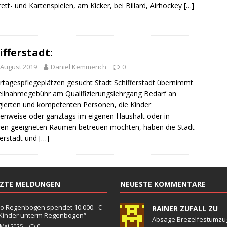
ng / Speyer
SPEYER
rett- und Kartenspielen, am Kicker, bei Billard, Airhockey
[…]
/ Konsumcannabisgesetz (KCanG)
BLAULICHTMELDUNGEN
ifferstadt:
 August 2019
Daniel Kemmerich
0
rtagespflegeplätzen gesucht Stadt Schifferstadt übernimmt
eilnahmegebühr am Qualifizierungslehrgang Bedarf an
ierten und kompetenten Personen, die Kinder
enweise oder ganztags im eigenen Haushalt oder in
en geeigneten Räumen betreuen möchten, haben die Stadt
ferstadt und
[…]
TZTE MELDUNGEN
NEUESTE KOMMENTARE
o Regenbogen spendet 10.000.- €
RAINER ZUFALL ZU
„Kinder unterm Regenbogen“
Absage Brezelfestumzu
 Mai 2025
0