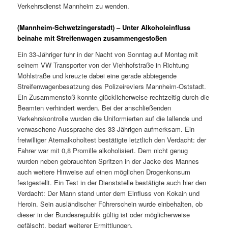
Verkehrsdienst Mannheim zu wenden.
(Mannheim-Schwetzingerstadt) – Unter Alkoholeinfluss
beinahe mit Streifenwagen zusammengestoßen
Ein 33-Jähriger fuhr in der Nacht von Sonntag auf Montag mit
seinem VW Transporter von der Viehhofstraße in Richtung
Möhlstraße und kreuzte dabei eine gerade abbiegende
Streifenwagenbesatzung des Polizeireviers Mannheim-Oststadt.
Ein Zusammenstoß konnte glücklicherweise rechtzeitig durch die
Beamten verhindert werden. Bei der anschließenden
Verkehrskontrolle wurden die Uniformierten auf die lallende und
verwaschene Aussprache des 33-Jährigen aufmerksam. Ein
freiwilliger Atemalkoholtest bestätigte letztlich den Verdacht: der
Fahrer war mit 0,8 Promille alkoholisiert. Dem nicht genug
wurden neben gebrauchten Spritzen in der Jacke des Mannes
auch weitere Hinweise auf einen möglichen Drogenkonsum
festgestellt. Ein Test in der Dienststelle bestätigte auch hier den
Verdacht: Der Mann stand unter dem Einfluss von Kokain und
Heroin. Sein ausländischer Führerschein wurde einbehalten, ob
dieser in der Bundesrepublik gültig ist oder möglicherweise
gefälscht, bedarf weiterer Ermittlungen.