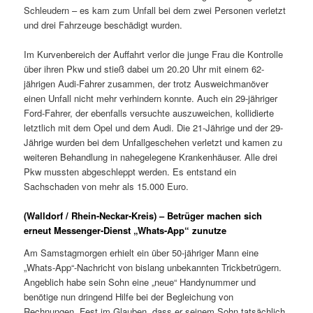
Schleudern – es kam zum Unfall bei dem zwei Personen verletzt
und drei Fahrzeuge beschädigt wurden.
Im Kurvenbereich der Auffahrt verlor die junge Frau die Kontrolle
über ihren Pkw und stieß dabei um 20.20 Uhr mit einem 62-
jährigen Audi-Fahrer zusammen, der trotz Ausweichmanöver
einen Unfall nicht mehr verhindern konnte. Auch ein 29-jähriger
Ford-Fahrer, der ebenfalls versuchte auszuweichen, kollidierte
letztlich mit dem Opel und dem Audi. Die 21-Jährige und der 29-
Jährige wurden bei dem Unfallgeschehen verletzt und kamen zu
weiteren Behandlung in nahegelegene Krankenhäuser. Alle drei
Pkw mussten abgeschleppt werden. Es entstand ein
Sachschaden von mehr als 15.000 Euro.
(Walldorf / Rhein-Neckar-Kreis) – Betrüger machen sich
erneut Messenger-Dienst „Whats-App“ zunutze
Am Samstagmorgen erhielt ein über 50-jähriger Mann eine
„Whats-App“-Nachricht von bislang unbekannten Trickbetrügern.
Angeblich habe sein Sohn eine „neue“ Handynummer und
benötige nun dringend Hilfe bei der Begleichung von
Rechnungen. Fest im Glauben, dass er seinem Sohn tatsächlich