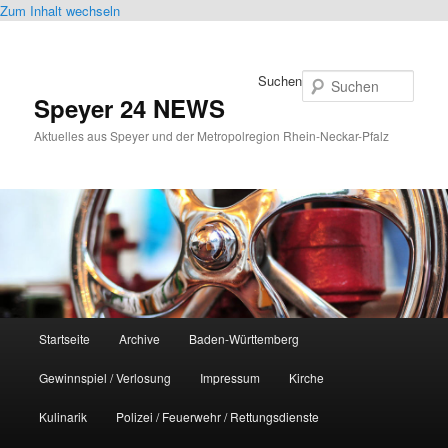
Zum Inhalt wechseln
Suchen
Speyer 24 NEWS
Aktuelles aus Speyer und der Metropolregion Rhein-Neckar-Pfalz
Hauptmenü
Startseite
Archive
Baden-Württemberg
Gewinnspiel / Verlosung
Impressum
Kirche
Kulinarik
Polizei / Feuerwehr / Rettungsdienste