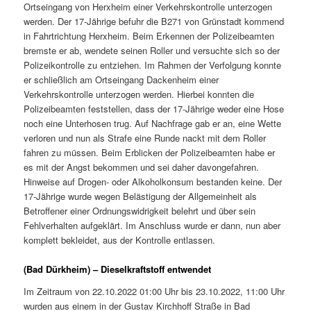
Ortseingang von Herxheim einer Verkehrskontrolle unterzogen
werden. Der 17-Jährige befuhr die B271 von Grünstadt kommend
in Fahrtrichtung Herxheim. Beim Erkennen der Polizeibeamten
bremste er ab, wendete seinen Roller und versuchte sich so der
Polizeikontrolle zu entziehen. Im Rahmen der Verfolgung konnte
er schließlich am Ortseingang Dackenheim einer
Verkehrskontrolle unterzogen werden. Hierbei konnten die
Polizeibeamten feststellen, dass der 17-Jährige weder eine Hose
noch eine Unterhosen trug. Auf Nachfrage gab er an, eine Wette
verloren und nun als Strafe eine Runde nackt mit dem Roller
fahren zu müssen. Beim Erblicken der Polizeibeamten habe er
es mit der Angst bekommen und sei daher davongefahren.
Hinweise auf Drogen- oder Alkoholkonsum bestanden keine. Der
17-Jährige wurde wegen Belästigung der Allgemeinheit als
Betroffener einer Ordnungswidrigkeit belehrt und über sein
Fehlverhalten aufgeklärt. Im Anschluss wurde er dann, nun aber
komplett bekleidet, aus der Kontrolle entlassen.
(Bad Dürkheim) – Dieselkraftstoff entwendet
Im Zeitraum von 22.10.2022 01:00 Uhr bis 23.10.2022, 11:00 Uhr
wurden aus einem in der Gustav Kirchhoff Straße in Bad