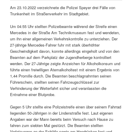
Am 23.10.2022 verzeichnete die Polizei Speyer drei Fälle von
Trunkenheit im Straßenverkehr im Stadtgebiet.
Um 04:55 Uhr stellten Polizeibeamte während der Streife einen
Mercedes in der Straße Am Technikmuseum fest und wendeten,
um ihn einer allgemeinen Verkehrskontrolle zu unterziehen. Der
27-jährige Mercedes-Fahrer fuhr mit stark überhöhter
Geschwindigkeit davon, konnte allerdings eingeholt und von den
Beamten auf dem Parkplatz der Jugendherberge kontrolliert
werden. Der 27-Jährige zeigte Anzeichen für Alkoholkonsum und
führte einen freiwilligen Atemalkoholtest mit einem Ergebnis von
1,44 Promille durch. Die Beamten beschlagnahmten seinen
Führerschein, stellten seinen Fahrzeugschlüssel zur
Verhinderung der Weiterfahrt sicher und veranlassten die
Entnahme einer Blutprobe.
Gegen 5 Uhr stellte eine Polizeistreife einen über seinem Fahrrad
liegenden 50-Jährigen in der Lindenstraße fest. Laut eigenen
Angaben war der Mann bereits beim Versuch nach Hause zu
fahren zum siebten Mal gestürzt. Die Beamten stellten
Verletzungen an der Schläfe sowie am Handrücken fest und