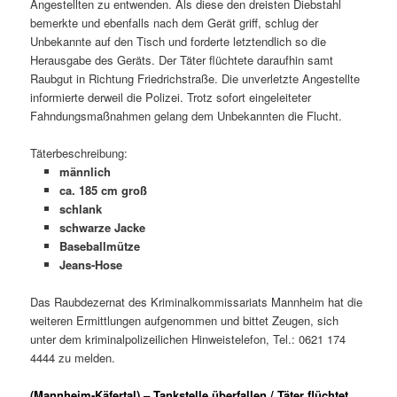
Angestellten zu entwenden. Als diese den dreisten Diebstahl
bemerkte und ebenfalls nach dem Gerät griff, schlug der
Unbekannte auf den Tisch und forderte letztendlich so die
Herausgabe des Geräts. Der Täter flüchtete daraufhin samt
Raubgut in Richtung Friedrichstraße. Die unverletzte Angestellte
informierte derweil die Polizei. Trotz sofort eingeleiteter
Fahndungsmaßnahmen gelang dem Unbekannten die Flucht.
Täterbeschreibung:
männlich
ca. 185 cm groß
schlank
schwarze Jacke
Baseballmütze
Jeans-Hose
Das Raubdezernat des Kriminalkommissariats Mannheim hat die
weiteren Ermittlungen aufgenommen und bittet Zeugen, sich
unter dem kriminalpolizeilichen Hinweistelefon, Tel.: 0621 174
4444 zu melden.
(Mannheim-Käfertal) – Tankstelle überfallen / Täter flüchtet