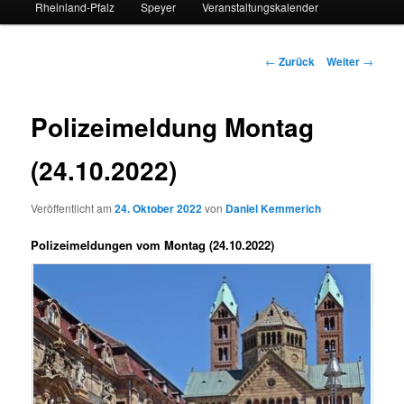
Rheinland-Pfalz
Speyer
Veranstaltungskalender
Beitrags-
←
Zurück
Weiter
→
Navigation
Polizeimeldung Montag
(24.10.2022)
Veröffentlicht am
24. Oktober 2022
von
Daniel Kemmerich
Polizeimeldungen vom Montag (24.10.2022)