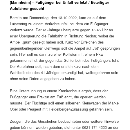
(Mannheim) – Fußgänger bei Unfall verletzt / Beteiligter
Autofahrer gesucht
Bereits am Donnerstag, den 13.10.2022, kam es auf dem
Luisenring zu einem Verkehrsunfall bei dem ein Fußgänger
verletzt wurde. Der 41-Jährige überquerte gegen 15:45 Uhr an
einer Überquerung die Fahrbahn in Richtung Neckar, wobei die
Ampel „grün“ gezeigt haben soll. Kurz vor Erreichen des
gegenüberliegenden Gehwegs soll die Ampel auf „rot“ gesprungen
sein. Hier soll es dann zu einer Kollision mit einem Pkw
gekommen sind, der gegen das Schienbein des Fußgängers fuhr.
Der Autofahrer soll, nach dem er sich kurz nach dem
Wohlbefinden des 41-Jährigen erkundigt hat, weitergefahren sein
ohne seine Daten angegeben zu haben.
Eine Untersuchung in einem Krankenhaus ergab, dass der
Fußgänger eine Fraktur am Fuß erlitt, die operiert werden
musste. Der Flüchtige soll einen silbernen Kleinwagen der Marke
Opel oder Peugeot mit Heidelberger-Zulassung gefahren sein.
Zeugen, die das Geschehen beobachteten oder weitere Hinweise
geben können, werden gebeten, sich unter 0621 174-4222 an den