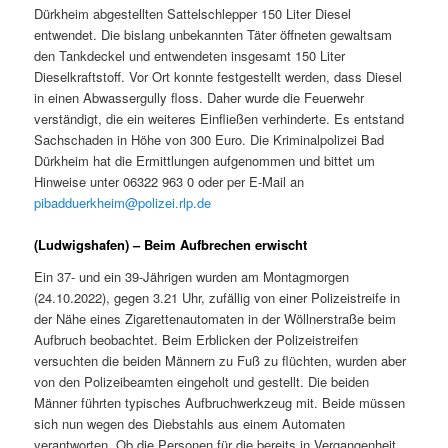
Dürkheim abgestellten Sattelschlepper 150 Liter Diesel
entwendet. Die bislang unbekannten Täter öffneten gewaltsam
den Tankdeckel und entwendeten insgesamt 150 Liter
Dieselkraftstoff. Vor Ort konnte festgestellt werden, dass Diesel
in einen Abwassergully floss. Daher wurde die Feuerwehr
verständigt, die ein weiteres Einfließen verhinderte. Es entstand
Sachschaden in Höhe von 300 Euro. Die Kriminalpolizei Bad
Dürkheim hat die Ermittlungen aufgenommen und bittet um
Hinweise unter 06322 963 0 oder per E-Mail an
pibadduerkheim@polizei.rlp.de
(Ludwigshafen) – Beim Aufbrechen erwischt
Ein 37- und ein 39-Jährigen wurden am Montagmorgen
(24.10.2022), gegen 3.21 Uhr, zufällig von einer Polizeistreife in
der Nähe eines Zigarettenautomaten in der Wöllnerstraße beim
Aufbruch beobachtet. Beim Erblicken der Polizeistreifen
versuchten die beiden Männern zu Fuß zu flüchten, wurden aber
von den Polizeibeamten eingeholt und gestellt. Die beiden
Männer führten typisches Aufbruchwerkzeug mit. Beide müssen
sich nun wegen des Diebstahls aus einem Automaten
verantworten. Ob die Personen für die bereits in Vergangenheit