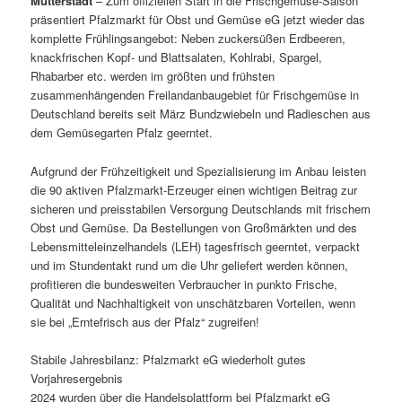
Mutterstadt
– Zum offiziellen Start in die Frischgemüse-Saison
präsentiert Pfalzmarkt für Obst und Gemüse eG jetzt wieder das
komplette Frühlingsangebot: Neben zuckersüßen Erdbeeren,
knackfrischen Kopf- und Blattsalaten, Kohlrabi, Spargel,
Rhabarber etc. werden im größten und frühsten
zusammenhängenden Freilandanbaugebiet für Frischgemüse in
Deutschland bereits seit März Bundzwiebeln und Radieschen aus
dem Gemüsegarten Pfalz geerntet.
Aufgrund der Frühzeitigkeit und Spezialisierung im Anbau leisten
die 90 aktiven Pfalzmarkt-Erzeuger einen wichtigen Beitrag zur
sicheren und preisstabilen Versorgung Deutschlands mit frischem
Obst und Gemüse. Da Bestellungen von Großmärkten und des
Lebensmitteleinzelhandels (LEH) tagesfrisch geerntet, verpackt
und im Stundentakt rund um die Uhr geliefert werden können,
profitieren die bundesweiten Verbraucher in punkto Frische,
Qualität und Nachhaltigkeit von unschätzbaren Vorteilen, wenn
sie bei „Erntefrisch aus der Pfalz“ zugreifen!
Stabile Jahresbilanz: Pfalzmarkt eG wiederholt gutes
Vorjahresergebnis
2024 wurden über die Handelsplattform bei Pfalzmarkt eG