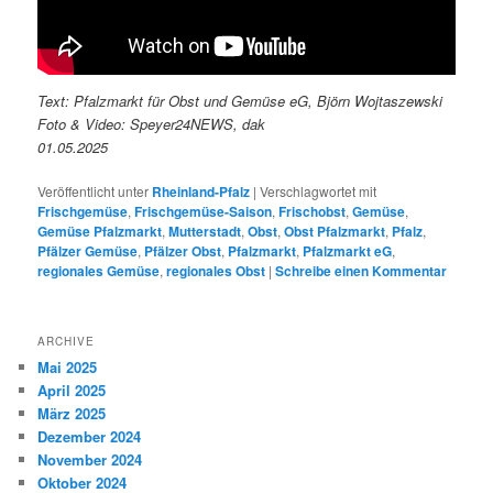
Text: Pfalzmarkt für Obst und Gemüse eG, Björn Wojtaszewski
Foto & Video: Speyer24NEWS, dak
01.05.2025
Veröffentlicht unter
Rheinland-Pfalz
|
Verschlagwortet mit
Frischgemüse
,
Frischgemüse-Saison
,
Frischobst
,
Gemüse
,
Gemüse Pfalzmarkt
,
Mutterstadt
,
Obst
,
Obst Pfalzmarkt
,
Pfalz
,
Pfälzer Gemüse
,
Pfälzer Obst
,
Pfalzmarkt
,
Pfalzmarkt eG
,
regionales Gemüse
,
regionales Obst
|
Schreibe einen Kommentar
ARCHIVE
Mai 2025
April 2025
März 2025
Dezember 2024
November 2024
Oktober 2024