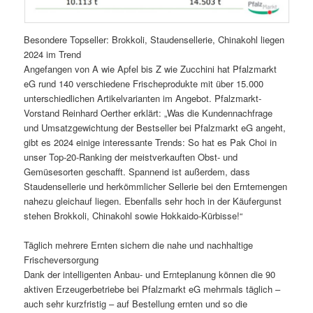
Besondere Topseller: Brokkoli, Staudensellerie, Chinakohl liegen
2024 im Trend
Angefangen von A wie Apfel bis Z wie Zucchini hat Pfalzmarkt
eG rund 140 verschiedene Frischeprodukte mit über 15.000
unterschiedlichen Artikelvarianten im Angebot. Pfalzmarkt-
Vorstand Reinhard Oerther erklärt: „Was die Kundennachfrage
und Umsatzgewichtung der Bestseller bei Pfalzmarkt eG angeht,
gibt es 2024 einige interessante Trends: So hat es Pak Choi in
unser Top-20-Ranking der meistverkauften Obst- und
Gemüsesorten geschafft. Spannend ist außerdem, dass
Staudensellerie und herkömmlicher Sellerie bei den Erntemengen
nahezu gleichauf liegen. Ebenfalls sehr hoch in der Käufergunst
stehen Brokkoli, Chinakohl sowie Hokkaido-Kürbisse!“
Täglich mehrere Ernten sichern die nahe und nachhaltige
Frischeversorgung
Dank der intelligenten Anbau- und Ernteplanung können die 90
aktiven Erzeugerbetriebe bei Pfalzmarkt eG mehrmals täglich –
auch sehr kurzfristig – auf Bestellung ernten und so die