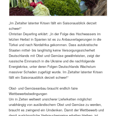
„Im Zeitalter latenter Krisen fällt ein Saisonausblick derzeit
schwer!“
Christian Deyerling erklärt: „In der Folge des Hochwassers im
letzten Herbst in Spanien ist es zu Anbauverlagerungen in die
Türkei und nach Nordafrika gekommen. Dass autokratische
Staaten mittel- bis langfristig keine Versorgungssicherheit
Deutschlands mit Obst und Gemüse gewährleisten, zeigt der
russische Einmarsch in die Ukraine und die nachfolgende
Energiekrise, unter deren Folgen Deutschlands Wachstum
massiver Schaden zugefügt wurde. Im Zeitalter latenter Krisen
fällt ein Saisonausblick derzeit schwer!“
Obst- und Gemüseanbau braucht endlich faire
Wettbewerbsbedingungen
Um in Zeiten weltweit unsicherer Lieferketten möglichst
unabhängig von ausländischem Obst und Gemüse zu werden,
braucht es zwingend ein Umdenken. Damit der Wettbewerb und
damit auskömmliche Verbraucherpreise erhalten bleiben, ist