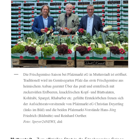
Die Frischgemüse-Saison bei Pfalzmarkt eG in Mutterstadt ist eröffnet.
Traditionell wird im Gemüsegarten Pfalz das erste Frischgemüse aus
heimischem Anbau geerntet Über das prall und erntefrisch mit
zuckersüßen Erdbeeren, knackfrischen Kopf- und Blattsalaten,
Kohlrabi, Spargel, Rhabarber etc. gefüllte Erntekörbchen freuen sich
der Aufsichtsratsvorsitzende von Pfalzmarkt eG Christian Deyerling
(links im Bild) und die beiden Pfalzmarkt-Vorstände Hans-Jörg
Friedrich (Bildmitte) und Reinhard Oerther.
Foto: Speyer24NEWS, dak