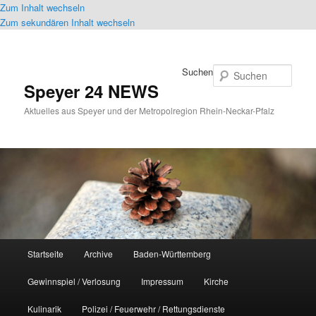
Zum Inhalt wechseln
Zum sekundären Inhalt wechseln
Suchen
Speyer 24 NEWS
Aktuelles aus Speyer und der Metropolregion Rhein-Neckar-Pfalz
Hauptmenü
Startseite
Archive
Baden-Württemberg
Gewinnspiel / Verlosung
Impressum
Kirche
Kulinarik
Polizei / Feuerwehr / Rettungsdienste