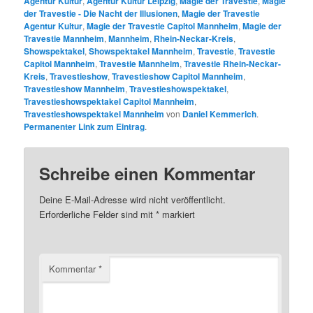
Agentur Kultur
,
Agentur Kultur Leipzig
,
Magie der Travestie
,
Magie
der Travestie - Die Nacht der Illusionen
,
Magie der Travestie
Agentur Kultur
,
Magie der Travestie Capitol Mannheim
,
Magie der
Travestie Mannheim
,
Mannheim
,
Rhein-Neckar-Kreis
,
Showspektakel
,
Showspektakel Mannheim
,
Travestie
,
Travestie
Capitol Mannheim
,
Travestie Mannheim
,
Travestie Rhein-Neckar-
Kreis
,
Travestieshow
,
Travestieshow Capitol Mannheim
,
Travestieshow Mannheim
,
Travestieshowspektakel
,
Travestieshowspektakel Capitol Mannheim
,
Travestieshowspektakel Mannheim
von
Daniel Kemmerich
.
Permanenter Link zum Eintrag
.
Schreibe einen Kommentar
Deine E-Mail-Adresse wird nicht veröffentlicht.
Erforderliche Felder sind mit
*
markiert
Kommentar
*