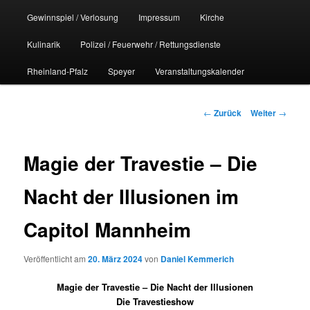
Gewinnspiel / Verlosung
Impressum
Kirche
Kulinarik
Polizei / Feuerwehr / Rettungsdienste
Rheinland-Pfalz
Speyer
Veranstaltungskalender
Beitrags-
←
Zurück
Weiter
→
Navigation
Magie der Travestie – Die
Nacht der Illusionen im
Capitol Mannheim
Veröffentlicht am
20. März 2024
von
Daniel Kemmerich
Magie der Travestie – Die Nacht der Illusionen
Die Travestieshow